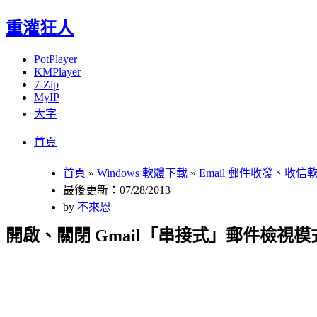
重灌狂人
PotPlayer
KMPlayer
7-Zip
MyIP
大字
Menu
Skip
首頁
to
content
首頁
»
Windows 軟體下載
»
Email 郵件收發、收信
最後更新：07/28/2013
by
不來恩
開啟、關閉 Gmail「串接式」郵件檢視模