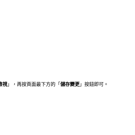
檢視
」，再按頁面最下方的「
儲存變更
」按鈕即可。