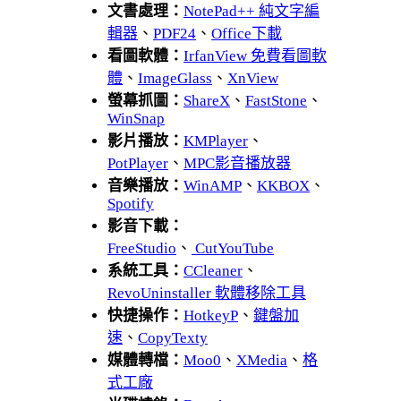
文書處理：
NotePad++ 純文字編
輯器
、
PDF24
、
Office下載
看圖軟體：
IrfanView 免費看圖軟
體
、
ImageGlass
、
XnView
螢幕抓圖：
ShareX
、
FastStone
、
WinSnap
影片播放：
KMPlayer
、
PotPlayer
、
MPC影音播放器
音樂播放：
WinAMP
、
KKBOX
、
Spotify
影音下載：
FreeStudio
、
CutYouTube
系統工具：
CCleaner
、
RevoUninstaller 軟體移除工具
快捷操作：
HotkeyP
、
鍵盤加
速
、
CopyTexty
媒體轉檔：
Moo0
、
XMedia
、
格
式工廠