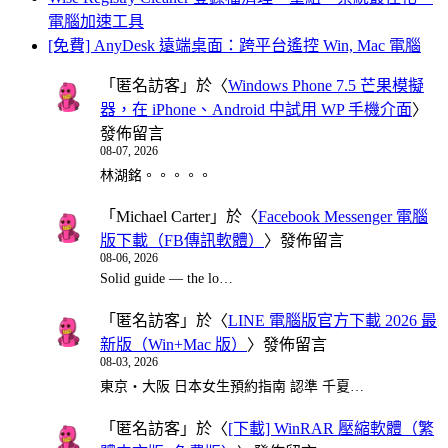
電腦加速工具
[免費] AnyDesk 遠端桌面：跨平台遙控 Win, Mac 電腦
「
匿名訪客
」於〈
Windows Phone 7.5 芒果模擬
器，在 iPhone、Android 中試用 WP 手機介面
〉
發佈留言
08-07, 2026
林湖銘。。。。。
「
Michael Carter
」於〈
Facebook Messenger 電腦
版下載（FB傳訊軟體）
〉發佈留言
08-06, 2026
Solid guide — the lo…
「
匿名訪客
」於〈
LINE 電腦版官方下載 2026 最
新版（Win+Mac 版）
〉發佈留言
08-03, 2026
東京・大阪 日本女生預約指南 認準 千夏…
「
匿名訪客
」於〈
[下載] WinRAR 壓縮軟體（繁