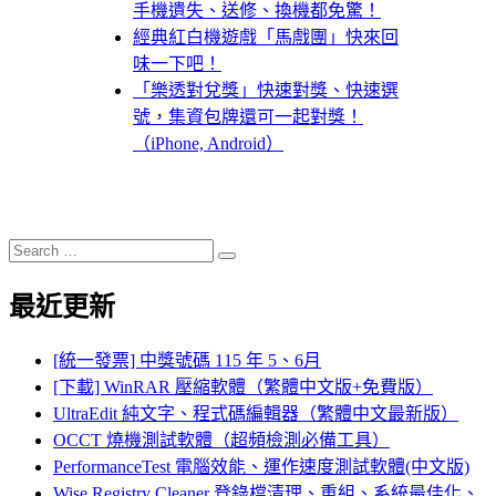
手機遺失、送修、換機都免驚！
經典紅白機遊戲「馬戲團」快來回
味一下吧！
「樂透對兌獎」快速對獎、快速選
號，集資包牌還可一起對獎！
（iPhone, Android）
Search
Search
for:
最近更新
[統一發票] 中獎號碼 115 年 5、6月
[下載] WinRAR 壓縮軟體（繁體中文版+免費版）
UltraEdit 純文字、程式碼編輯器（繁體中文最新版）
OCCT 燒機測試軟體（超頻檢測必備工具）
PerformanceTest 電腦效能、運作速度測試軟體(中文版)
Wise Registry Cleaner 登錄檔清理、重組、系統最佳化、