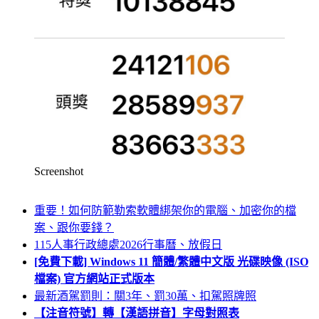
Screenshot
重要！如何防範勒索軟體綁架你的電腦、加密你的檔
案、跟你要錢？
115人事行政總處2026行事曆、放假日
[免費下載] Windows 11 簡體/繁體中文版 光碟映像 (ISO
檔案) 官方網站正式版本
最新酒駕罰則：關3年、罰30萬、扣駕照牌照
【注音符號】轉【漢語拼音】字母對照表