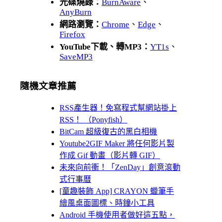
光碟燒錄：
BurnAware
、
AnyBurn
網路瀏覽：
Chrome
、
Edge
、
Firefox
YouTube下載、轉MP3：
YT1s
、
SaveMP3
隨機文章推薦
RSS產生器！免寫程式幫網站掛上
RSS！ （Ponyfish）
BitCam 超級復古的黑白相機
Youtube2GIF Maker 將任何影片製
作成 Gif 動畫（影片轉 GIF）
未來向前衝！「ZenDay」創意滾動
式行事曆
[童趣裝飾 App] CRAYON 蠟筆手
繪風桌面圖標、時鐘小工具
Android 手機使用者做好這五點，