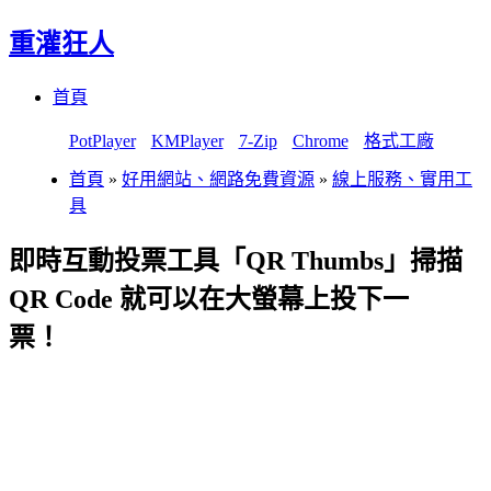
重灌狂人
Menu
Skip
首頁
to
content
PotPlayer
KMPlayer
7-Zip
Chrome
格式工廠
首頁
»
好用網站、網路免費資源
»
線上服務、實用工
具
即時互動投票工具「QR Thumbs」掃描
QR Code 就可以在大螢幕上投下一
票！