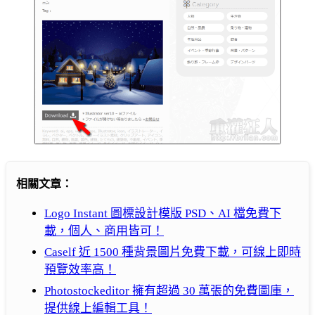
相關文章：
Logo Instant 圖標設計模版 PSD、AI 檔免費下
載，個人、商用皆可！
Caself 近 1500 種背景圖片免費下載，可線上即時
預覽效率高！
Photostockeditor 擁有超過 30 萬張的免費圖庫，
提供線上編輯工具！