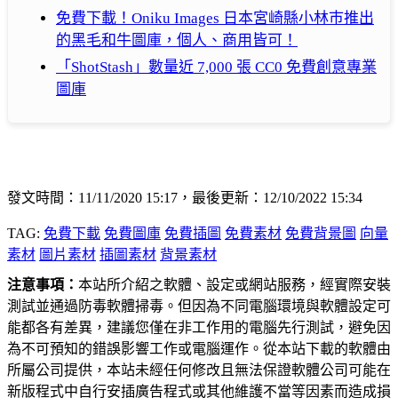
免費下載！Oniku Images 日本宮崎縣小林巿推出
的黑毛和牛圖庫，個人、商用皆可！
「ShotStash」數量近 7,000 張 CC0 免費創意專業
圖庫
發文時間：11/11/2020 15:17，最後更新：12/10/2022 15:34
TAG:
免費下載
免費圖庫
免費插圖
免費素材
免費背景圖
向量
素材
圖片素材
插圖素材
背景素材
注意事項：
本站所介紹之軟體、設定或網站服務，經實際安裝
測試並通過防毒軟體掃毒。但因為不同電腦環境與軟體設定可
能都各有差異，建議您僅在非工作用的電腦先行測試，避免因
為不可預知的錯誤影響工作或電腦運作。從本站下載的軟體由
所屬公司提供，本站未經任何修改且無法保證軟體公司可能在
新版程式中自行安插廣告程式或其他維護不當等因素而造成損