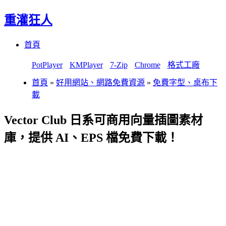
重灌狂人
Menu
Skip
首頁
to
content
PotPlayer
KMPlayer
7-Zip
Chrome
格式工廠
首頁
»
好用網站、網路免費資源
»
免費字型、桌布下
載
Vector Club 日系可商用向量插圖素材
庫，提供 AI、EPS 檔免費下載！