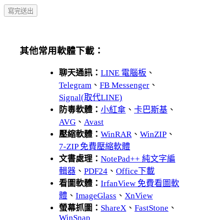
其他常用軟體下載：
聊天通訊：
LINE 電腦板
、
Telegram
、
FB Messenger
、
Signal(取代LINE)
防毒軟體：
小紅傘
、
卡巴斯基
、
AVG
、
Avast
壓縮軟體：
WinRAR
、
WinZIP
、
7-ZIP 免費壓縮軟體
文書處理：
NotePad++ 純文字編
輯器
、
PDF24
、
Office下載
看圖軟體：
IrfanView 免費看圖軟
體
、
ImageGlass
、
XnView
螢幕抓圖：
ShareX
、
FastStone
、
WinSnap