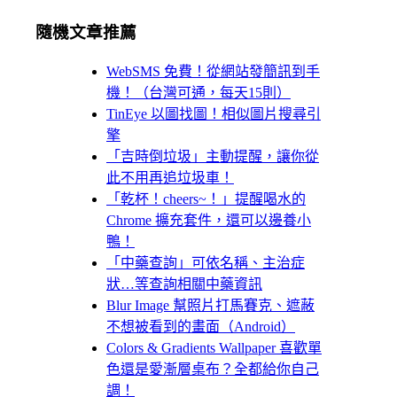
隨機文章推薦
WebSMS 免費！從網站發簡訊到手
機！（台灣可通，每天15則）
TinEye 以圖找圖！相似圖片搜尋引
擎
「吉時倒垃圾」主動提醒，讓你從
此不用再追垃圾車！
「乾杯！cheers~！」提醒喝水的
Chrome 擴充套件，還可以邊養小
鴨！
「中藥查詢」可依名稱、主治症
狀…等查詢相關中藥資訊
Blur Image 幫照片打馬賽克、遮蔽
不想被看到的畫面（Android）
Colors & Gradients Wallpaper 喜歡單
色還是愛漸層桌布？全都給你自己
調！