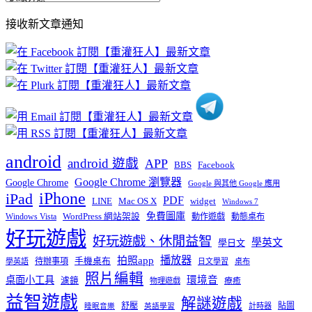
部
接收新文章通知
文
章
分
類
android
android 遊戲
APP
BBS
Facebook
Google Chrome 瀏覽器
Google Chrome
Google 與其他 Google 應用
iPhone
iPad
PDF
widget
LINE
Mac OS X
Windows 7
免費圖庫
Windows Vista
WordPress 網站架設
動作遊戲
動態桌布
好玩遊戲
好玩遊戲、休閒益智
學英文
學日文
播放器
拍照app
待辦事項
手機桌布
學英語
日文學習
桌布
照片編輯
桌面小工具
環境音
濾鏡
療癒
物理遊戲
益智遊戲
解謎遊戲
舒壓
貼圖
計時器
睡眠音樂
英語學習