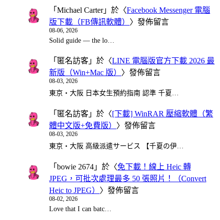
「
Michael Carter
」於〈
Facebook Messenger 電腦
版下載（FB傳訊軟體）
〉發佈留言
08-06, 2026
Solid guide — the lo…
「
匿名訪客
」於〈
LINE 電腦版官方下載 2026 最
新版（Win+Mac 版）
〉發佈留言
08-03, 2026
東京・大阪 日本女生預約指南 認準 千夏…
「
匿名訪客
」於〈
[下載] WinRAR 壓縮軟體（繁
體中文版+免費版）
〉發佈留言
08-03, 2026
東京・大阪 高級派遣サービス 【千夏の伊…
「
bowie 2674
」於〈
免下載！線上 Heic 轉
JPEG，可批次處理最多 50 張照片！（Convert
Heic to JPEG）
〉發佈留言
08-02, 2026
Love that I can batc…