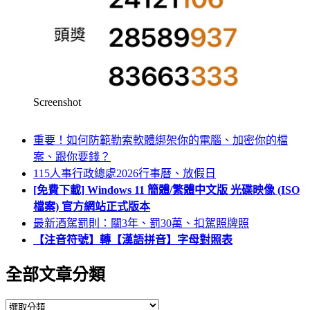
Screenshot
重要！如何防範勒索軟體綁架你的電腦、加密你的檔
案、跟你要錢？
115人事行政總處2026行事曆、放假日
[免費下載] Windows 11 簡體/繁體中文版 光碟映像 (ISO
檔案) 官方網站正式版本
最新酒駕罰則：關3年、罰30萬、扣駕照牌照
【注音符號】轉【漢語拼音】字母對照表
全部文章分類
全