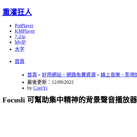
重灌狂人
PotPlayer
KMPlayer
7-Zip
MyIP
大字
Menu
Skip
首頁
to
content
首頁
»
好用網站、網路免費資源
»
線上音樂、影視
最後更新：12/09/2022
by
CoreYi
Focusli 可幫助集中精神的背景聲音播放