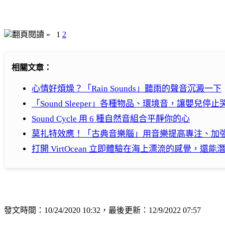
翻頁閱讀 »
1
2
相關文章：
心情好煩燥？「Rain Sounds」聽雨的聲音沉澱一下
「Sound Sleeper」各種物品、環境音，讓嬰兒停
Sound Cycle 用 6 種自然音組合平靜你的心
莫扎特效應！「古典音樂腦」用音樂提高專注、加
打開 VirtOcean 立即體驗在海上漂流的感覺，還
發文時間：10/24/2020 10:32，最後更新：12/9/2022 07:57