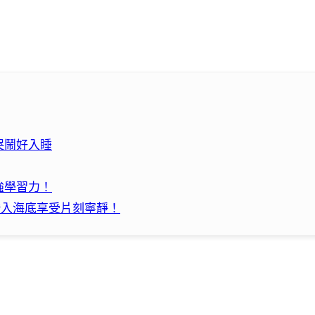
止哭鬧好入睡
強學習力！
能潛入海底享受片刻寧靜！