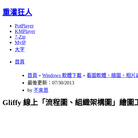
重灌狂人
PotPlayer
KMPlayer
7-Zip
MyIP
大字
Menu
Skip
首頁
to
content
首頁
»
Windows 軟體下載
»
看圖軟體、繪圖、相片
最後更新：07/30/2013
by
不來恩
Gliffy 線上「流程圖、組織架構圖」繪圖