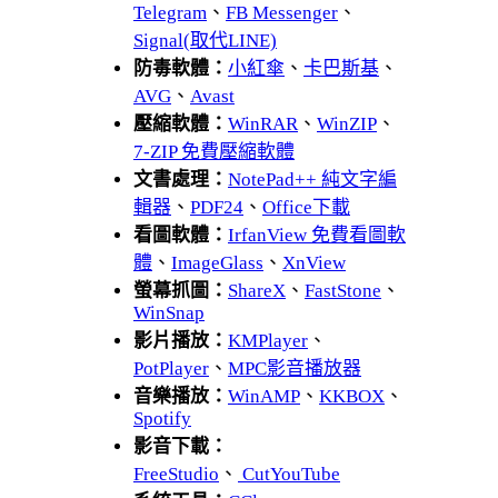
Telegram
、
FB Messenger
、
Signal(取代LINE)
防毒軟體：
小紅傘
、
卡巴斯基
、
AVG
、
Avast
壓縮軟體：
WinRAR
、
WinZIP
、
7-ZIP 免費壓縮軟體
文書處理：
NotePad++ 純文字編
輯器
、
PDF24
、
Office下載
看圖軟體：
IrfanView 免費看圖軟
體
、
ImageGlass
、
XnView
螢幕抓圖：
ShareX
、
FastStone
、
WinSnap
影片播放：
KMPlayer
、
PotPlayer
、
MPC影音播放器
音樂播放：
WinAMP
、
KKBOX
、
Spotify
影音下載：
FreeStudio
、
CutYouTube