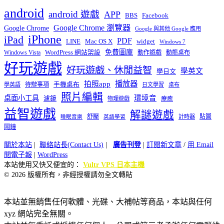
android
android 遊戲
APP
BBS
Facebook
Google Chrome 瀏覽器
Google Chrome
Google 與其他 Google 應用
iPhone
iPad
PDF
widget
LINE
Mac OS X
Windows 7
免費圖庫
Windows Vista
WordPress 網站架設
動作遊戲
動態桌布
好玩遊戲
好玩遊戲、休閒益智
學英文
學日文
播放器
拍照app
待辦事項
手機桌布
學英語
日文學習
桌布
照片編輯
桌面小工具
環境音
濾鏡
療癒
物理遊戲
益智遊戲
解謎遊戲
舒壓
貼圖
計時器
睡眠音樂
英語學習
鬧鐘
關於本站
|
聯絡站長(Contact Us)
|
廣告刊登
|
訂閱新文章
/
用 Email
閱電子報
|
WordPress
本站使用又快又便宜的：
Vultr VPS 日本主機
© 2026 版權所有，非經授權請勿全文轉貼
本站並無銷售任何軟體、光碟、大補帖等商品，本站與任何
xyz 網站完全無關。