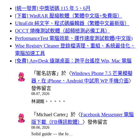
[統一發票] 中獎號碼 115 年 5、6月
[下載] WinRAR 壓縮軟體（繁體中文版+免費版）
UltraEdit 純文字、程式碼編輯器（繁體中文最新版）
OCCT 燒機測試軟體（超頻檢測必備工具）
PerformanceTest 電腦效能、運作速度測試軟體(中文版)
Wise Registry Cleaner 登錄檔清理、重組、系統最佳化、
電腦加速工具
[免費] AnyDesk 遠端桌面：跨平台遙控 Win, Mac 電腦
「
匿名訪客
」於〈
Windows Phone 7.5 芒果模擬
器，在 iPhone、Android 中試用 WP 手機介面
〉
發佈留言
08-07, 2026
林湖銘。。。。。
「
Michael Carter
」於〈
Facebook Messenger 電腦
版下載（FB傳訊軟體）
〉發佈留言
08-06, 2026
Solid guide — the lo…