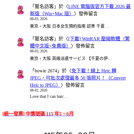
「
匿名訪客
」於〈
LINE 電腦版官方下載 2026 最
新版（Win+Mac 版）
〉發佈留言
08-03, 2026
東京・大阪 日本女生預約指南 認準 千夏…
「
匿名訪客
」於〈
[下載] WinRAR 壓縮軟體（繁
體中文版+免費版）
〉發佈留言
08-03, 2026
東京・大阪 高級派遣サービス 【千夏の伊…
「
bowie 2674
」於〈
免下載！線上 Heic 轉
JPEG，可批次處理最多 50 張照片！（Convert
Heic to JPEG）
〉發佈留言
08-02, 2026
Love that I can batc…
[統一發票] 中獎號碼 115 年5、6月