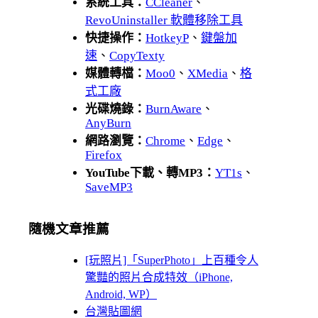
系統工具：
CCleaner
、
RevoUninstaller 軟體移除工具
快捷操作：
HotkeyP
、
鍵盤加
速
、
CopyTexty
媒體轉檔：
Moo0
、
XMedia
、
格
式工廠
光碟燒錄：
BurnAware
、
AnyBurn
網路瀏覽：
Chrome
、
Edge
、
Firefox
YouTube下載、轉MP3：
YT1s
、
SaveMP3
隨機文章推薦
[玩照片]「SuperPhoto」上百種令人
驚豔的照片合成特效（iPhone,
Android, WP）
台灣貼圖網