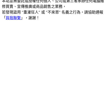
本站並無委託或授權任何個人、公司或第三者承辦任何電腦維
修買賣、宣傳推廣或商品銷售之業務，
若發現盜用 "重灌狂人" 或 "不來恩" 名義之行為，請協助通報
「
與我聯繫
」，謝謝！