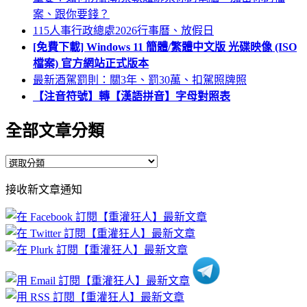
案、跟你要錢？
115人事行政總處2026行事曆、放假日
[免費下載] Windows 11 簡體/繁體中文版 光碟映像 (ISO
檔案) 官方網站正式版本
最新酒駕罰則：關3年、罰30萬、扣駕照牌照
【注音符號】轉【漢語拼音】字母對照表
全部文章分類
全
部
接收新文章通知
文
章
分
類