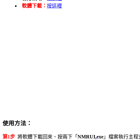
軟體下載：
按這裡
使用方法：
第1步
將軟體下載回來、按兩下「
NMRUI
.
exe
」檔案執行主程