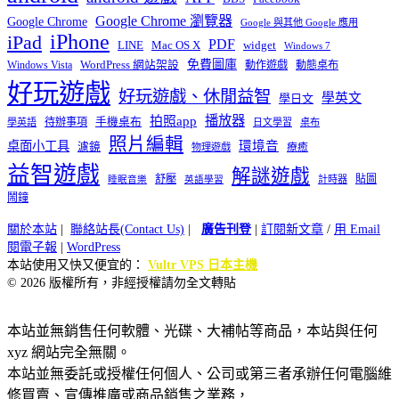
Google Chrome 瀏覽器
Google Chrome
Google 與其他 Google 應用
iPhone
iPad
PDF
widget
LINE
Mac OS X
Windows 7
免費圖庫
Windows Vista
WordPress 網站架設
動作遊戲
動態桌布
好玩遊戲
好玩遊戲、休閒益智
學英文
學日文
播放器
拍照app
待辦事項
手機桌布
學英語
日文學習
桌布
照片編輯
桌面小工具
環境音
濾鏡
療癒
物理遊戲
益智遊戲
解謎遊戲
舒壓
貼圖
計時器
睡眠音樂
英語學習
鬧鐘
關於本站
|
聯絡站長(Contact Us)
|
廣告刊登
|
訂閱新文章
/
用 Email
閱電子報
|
WordPress
本站使用又快又便宜的：
Vultr VPS 日本主機
© 2026 版權所有，非經授權請勿全文轉貼
本站並無銷售任何軟體、光碟、大補帖等商品，本站與任何
xyz 網站完全無關。
本站並無委託或授權任何個人、公司或第三者承辦任何電腦維
修買賣、宣傳推廣或商品銷售之業務，