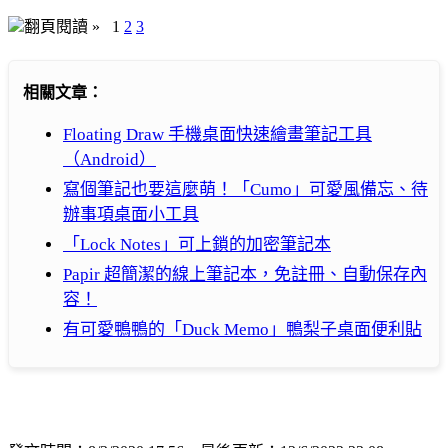
翻頁閱讀 »
1
2
3
相關文章：
Floating Draw 手機桌面快速繪畫筆記工具
（Android）
寫個筆記也要這麼萌！「Cumo」可愛風備忘、待
辦事項桌面小工具
「Lock Notes」可上鎖的加密筆記本
Papir 超簡潔的線上筆記本，免註冊、自動保存內
容！
有可愛鴨鴨的「Duck Memo」鴨梨子桌面便利貼