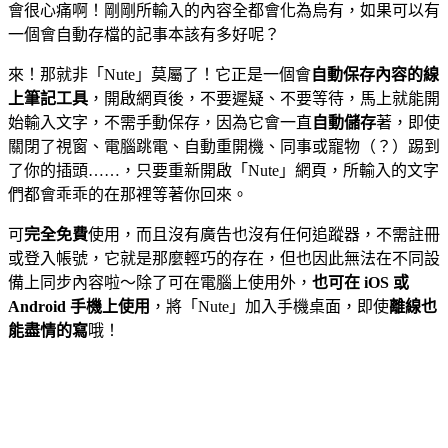
會很心痛啊！剛剛所輸入的內容全都會化為烏有，如果可以有
一個會自動存檔的記事本該有多好呢？
來！那就非「Nute」莫屬了！它正是一個會
自動保存內容的線
上筆記工具
，開啟網頁後，不要遲疑、不要等待，馬上就能開
始輸入文字，不需手動保存，因為它會一直
自動儲存
著，即使
關閉了視窗、電腦跳電、自動重開機、同事或寵物（？）踢到
了你的插頭……，只要重新開啟「Nute」網頁，所輸入的文字
們都會乖乖的在那裡等著你回來。
可
完全免費
使用，而且沒有廣告也沒有任何追蹤器，不需註冊
或登入帳號，它就是那麼輕巧的存在，但也因此無法在不同設
備上同步內容啦～除了可在電腦上使用外，
也可在 iOS 或
Android 手機上使用
，將「Nute」加入手機桌面，即使
離線也
能盡情的寫
哦！