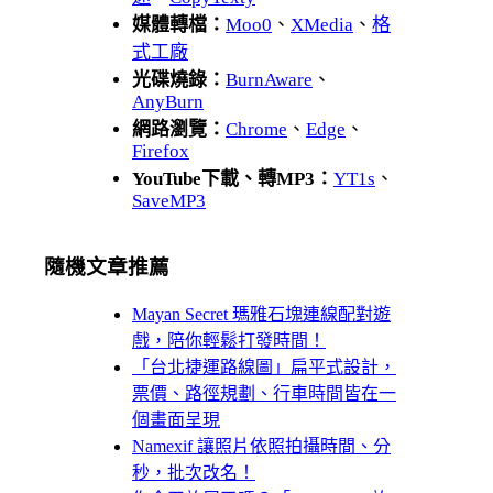
媒體轉檔：
Moo0
、
XMedia
、
格
式工廠
光碟燒錄：
BurnAware
、
AnyBurn
網路瀏覽：
Chrome
、
Edge
、
Firefox
YouTube下載、轉MP3：
YT1s
、
SaveMP3
隨機文章推薦
Mayan Secret 瑪雅石塊連線配對遊
戲，陪你輕鬆打發時間！
「台北捷運路線圖」扁平式設計，
票價、路徑規劃、行車時間皆在一
個畫面呈現
Namexif 讓照片依照拍攝時間、分
秒，批次改名！