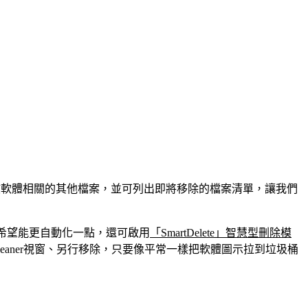
中與該軟體相關的其他檔案，並可列出即將移除的檔案清單，讓我們
果你希望能更自動化一點，還可啟用
「SmartDelete」智慧型刪除模
leaner視窗、另行移除，只要像平常一樣把軟體圖示拉到垃圾桶