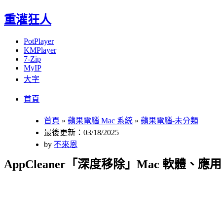
重灌狂人
PotPlayer
KMPlayer
7-Zip
MyIP
大字
Menu
Skip
首頁
to
content
首頁
»
蘋果電腦 Mac 系統
»
蘋果電腦-未分類
最後更新：03/18/2025
by
不來恩
AppCleaner「深度移除」Mac 軟體、