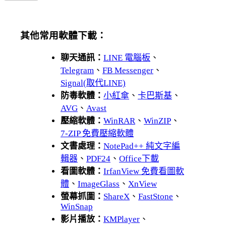
其他常用軟體下載：
聊天通訊：
LINE 電腦板
、
Telegram
、
FB Messenger
、
Signal(取代LINE)
防毒軟體：
小紅傘
、
卡巴斯基
、
AVG
、
Avast
壓縮軟體：
WinRAR
、
WinZIP
、
7-ZIP 免費壓縮軟體
文書處理：
NotePad++ 純文字編
輯器
、
PDF24
、
Office下載
看圖軟體：
IrfanView 免費看圖軟
體
、
ImageGlass
、
XnView
螢幕抓圖：
ShareX
、
FastStone
、
WinSnap
影片播放：
KMPlayer
、