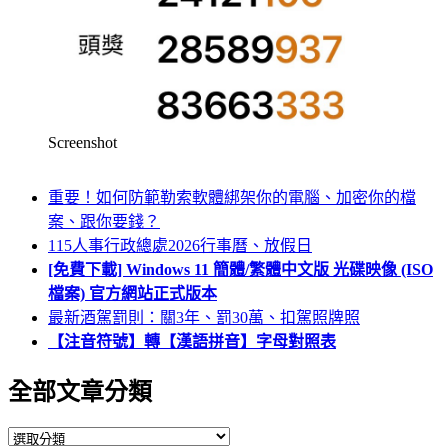
Screenshot
重要！如何防範勒索軟體綁架你的電腦、加密你的檔
案、跟你要錢？
115人事行政總處2026行事曆、放假日
[免費下載] Windows 11 簡體/繁體中文版 光碟映像 (ISO
檔案) 官方網站正式版本
最新酒駕罰則：關3年、罰30萬、扣駕照牌照
【注音符號】轉【漢語拼音】字母對照表
全部文章分類
全