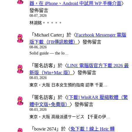
器，在 iPhone、Android 中試用 WP 手機介面
〉
發佈留言
08-07, 2026
林湖銘。。。。。
「
Michael Carter
」於〈
Facebook Messenger 電腦
版下載（FB傳訊軟體）
〉發佈留言
08-06, 2026
Solid guide — the lo…
「
匿名訪客
」於〈
LINE 電腦版官方下載 2026 最
新版（Win+Mac 版）
〉發佈留言
08-03, 2026
東京・大阪 日本女生預約指南 認準 千夏…
「
匿名訪客
」於〈
[下載] WinRAR 壓縮軟體（繁
體中文版+免費版）
〉發佈留言
08-03, 2026
東京・大阪 高級派遣サービス 【千夏の伊…
「
bowie 2674
」於〈
免下載！線上 Heic 轉