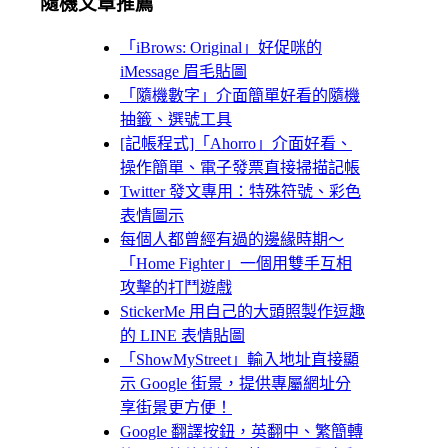
隨機文章推薦
「iBrows: Original」好促咪的
iMessage 眉毛貼圖
「隨機數字」介面簡單好看的隨機
抽籤、選號工具
[記帳程式]「Ahorro」介面好看、
操作簡單、電子發票直接掃描記帳
Twitter 發文專用：特殊符號、彩色
表情圖示
每個人都曾經有過的邊緣時期～
「Home Fighter」一個用雙手互相
攻擊的打鬥遊戲
StickerMe 用自己的大頭照製作逗趣
的 LINE 表情貼圖
「ShowMyStreet」輸入地址直接顯
示 Google 街景，提供專屬網址分
享街景更方便！
Google 翻譯按鈕，英翻中、繁簡轉