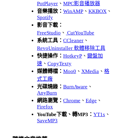
PotPlayer
、
MPC影音播放器
音樂播放：
WinAMP
、
KKBOX
、
Spotify
影音下載：
FreeStudio
、
CutYouTube
系統工具：
CCleaner
、
RevoUninstaller 軟體移除工具
快捷操作：
HotkeyP
、
鍵盤加
速
、
CopyTexty
媒體轉檔：
Moo0
、
XMedia
、
格
式工廠
光碟燒錄：
BurnAware
、
AnyBurn
網路瀏覽：
Chrome
、
Edge
、
Firefox
YouTube下載、轉MP3：
YT1s
、
SaveMP3