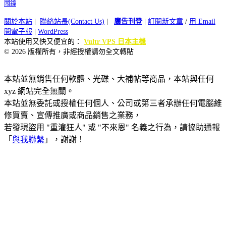
鬧鐘
關於本站
|
聯絡站長(Contact Us)
|
廣告刊登
|
訂閱新文章
/
用 Email
閱電子報
|
WordPress
本站使用又快又便宜的：
Vultr VPS 日本主機
© 2026 版權所有，非經授權請勿全文轉貼
本站並無銷售任何軟體、光碟、大補帖等商品，本站與任何
xyz 網站完全無關。
本站並無委託或授權任何個人、公司或第三者承辦任何電腦維
修買賣、宣傳推廣或商品銷售之業務，
若發現盜用 "重灌狂人" 或 "不來恩" 名義之行為，請協助通報
「
與我聯繫
」，謝謝！