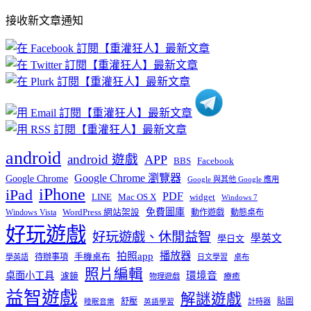
部
接收新文章通知
文
章
分
類
android
android 遊戲
APP
BBS
Facebook
Google Chrome 瀏覽器
Google Chrome
Google 與其他 Google 應用
iPhone
iPad
PDF
widget
LINE
Mac OS X
Windows 7
免費圖庫
Windows Vista
WordPress 網站架設
動作遊戲
動態桌布
好玩遊戲
好玩遊戲、休閒益智
學英文
學日文
播放器
拍照app
待辦事項
手機桌布
學英語
日文學習
桌布
照片編輯
桌面小工具
環境音
濾鏡
療癒
物理遊戲
益智遊戲
解謎遊戲
舒壓
貼圖
計時器
睡眠音樂
英語學習