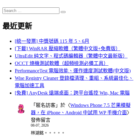
Search
Search
for:
最近更新
[統一發票] 中獎號碼 115 年 5、6月
[下載] WinRAR 壓縮軟體（繁體中文版+免費版）
UltraEdit 純文字、程式碼編輯器（繁體中文最新版）
OCCT 燒機測試軟體（超頻檢測必備工具）
PerformanceTest 電腦效能、運作速度測試軟體(中文版)
Wise Registry Cleaner 登錄檔清理、重組、系統最佳化、
電腦加速工具
[免費] AnyDesk 遠端桌面：跨平台遙控 Win, Mac 電腦
「
匿名訪客
」於〈
Windows Phone 7.5 芒果模擬
器，在 iPhone、Android 中試用 WP 手機介面
〉
發佈留言
08-07, 2026
林湖銘。。。。。