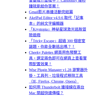
會變成什麼樣子？ Cartoonify 幾秒
鐘就能給你答案！
Gmail影片串連活動完結篇
AkelPad Editor v4.9.6 取代「記事
本」的純文字編輯器
「Krystopia」神祕星球激光逃脫冒
險遊戲
「Tricky Escape」超過 300 個密室
謎題，你能全數逃出嗎？！
Cheeky Palettes 網頁用色預覽工
具，選定兩色即可在網頁上查看實
際配置效果！
Wise Plugin Manager v1.28 瀏覽器外
掛、工具列、垃圾程式移除工具
（IE, Firefox, Chrome, Opera）
如何用 Thunderbolt 連接線在兩台
Mac 間超快速傳檔？