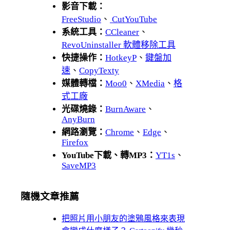
影音下載：
FreeStudio
、
CutYouTube
系統工具：
CCleaner
、
RevoUninstaller 軟體移除工具
快捷操作：
HotkeyP
、
鍵盤加
速
、
CopyTexty
媒體轉檔：
Moo0
、
XMedia
、
格
式工廠
光碟燒錄：
BurnAware
、
AnyBurn
網路瀏覽：
Chrome
、
Edge
、
Firefox
YouTube下載、轉MP3：
YT1s
、
SaveMP3
隨機文章推薦
把照片用小朋友的塗鴉風格來表現