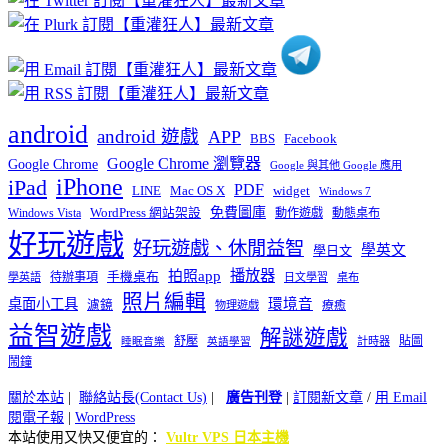
類
android
android 遊戲
APP
BBS
Facebook
Google Chrome 瀏覽器
Google Chrome
Google 與其他 Google 應用
iPhone
iPad
PDF
widget
LINE
Mac OS X
Windows 7
免費圖庫
Windows Vista
WordPress 網站架設
動作遊戲
動態桌布
好玩遊戲
好玩遊戲、休閒益智
學英文
學日文
播放器
拍照app
待辦事項
手機桌布
學英語
日文學習
桌布
照片編輯
桌面小工具
環境音
濾鏡
療癒
物理遊戲
益智遊戲
解謎遊戲
舒壓
貼圖
計時器
睡眠音樂
英語學習
鬧鐘
關於本站
|
聯絡站長(Contact Us)
|
廣告刊登
|
訂閱新文章
/
用 Email
閱電子報
|
WordPress
本站使用又快又便宜的：
Vultr VPS 日本主機