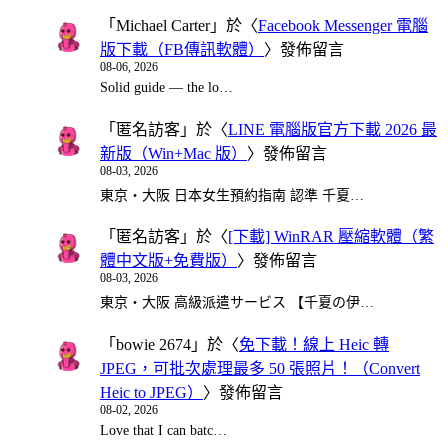
「
Michael Carter
」於〈
Facebook Messenger 電腦
版下載（FB傳訊軟體）
〉發佈留言
08-06, 2026
Solid guide — the lo…
「
匿名訪客
」於〈
LINE 電腦版官方下載 2026 最
新版（Win+Mac 版）
〉發佈留言
08-03, 2026
東京・大阪 日本女生預約指南 認準 千夏…
「
匿名訪客
」於〈
[下載] WinRAR 壓縮軟體（繁
體中文版+免費版）
〉發佈留言
08-03, 2026
東京・大阪 高級派遣サービス 【千夏の伊…
「
bowie 2674
」於〈
免下載！線上 Heic 轉
JPEG，可批次處理最多 50 張照片！（Convert
Heic to JPEG）
〉發佈留言
08-02, 2026
Love that I can batc…