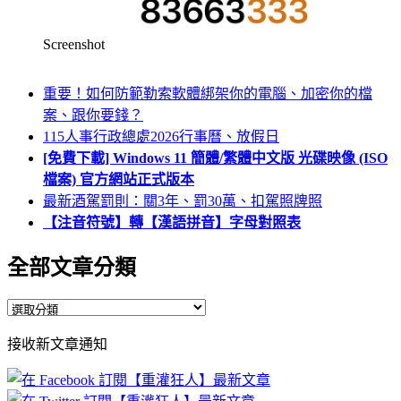
Screenshot
重要！如何防範勒索軟體綁架你的電腦、加密你的檔
案、跟你要錢？
115人事行政總處2026行事曆、放假日
[免費下載] Windows 11 簡體/繁體中文版 光碟映像 (ISO
檔案) 官方網站正式版本
最新酒駕罰則：關3年、罰30萬、扣駕照牌照
【注音符號】轉【漢語拼音】字母對照表
全部文章分類
全
部
接收新文章通知
文
章
分