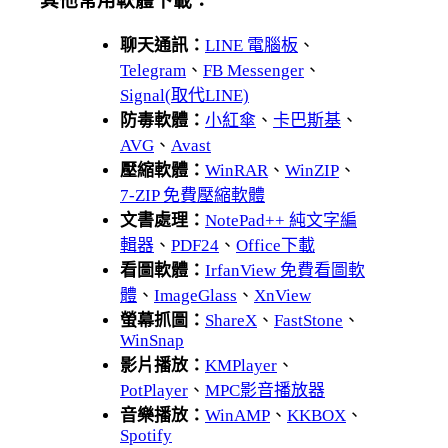
其他常用軟體下載：
聊天通訊：
LINE 電腦板
、
Telegram
、
FB Messenger
、
Signal(取代LINE)
防毒軟體：
小紅傘
、
卡巴斯基
、
AVG
、
Avast
壓縮軟體：
WinRAR
、
WinZIP
、
7-ZIP 免費壓縮軟體
文書處理：
NotePad++ 純文字編
輯器
、
PDF24
、
Office下載
看圖軟體：
IrfanView 免費看圖軟
體
、
ImageGlass
、
XnView
螢幕抓圖：
ShareX
、
FastStone
、
WinSnap
影片播放：
KMPlayer
、
PotPlayer
、
MPC影音播放器
音樂播放：
WinAMP
、
KKBOX
、
Spotify