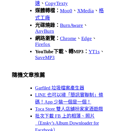
速
、
CopyTexty
媒體轉檔：
Moo0
、
XMedia
、
格
式工廠
光碟燒錄：
BurnAware
、
AnyBurn
網路瀏覽：
Chrome
、
Edge
、
Firefox
YouTube下載、轉MP3：
YT1s
、
SaveMP3
隨機文章推薦
Garfiled 垃圾檔案產生器
LINE 也可以掃「簡訊實聯制」條
碼！App 少裝一個是一個！
Toca Store 雙人店舖扮家家酒遊戲
批次下載 FB 上的相簿、照片
（Ensky’s Album Downloader for
Facebook）