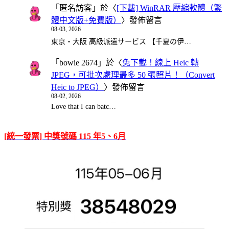
「
匿名訪客
」於〈
[下載] WinRAR 壓縮軟體（繁
體中文版+免費版）
〉發佈留言
08-03, 2026
東京・大阪 高級派遣サービス 【千夏の伊…
「
bowie 2674
」於〈
免下載！線上 Heic 轉
JPEG，可批次處理最多 50 張照片！（Convert
Heic to JPEG）
〉發佈留言
08-02, 2026
Love that I can batc…
[統一發票] 中獎號碼 115 年5、6月