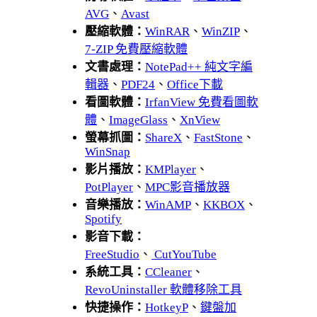
AVG
、
Avast
壓縮軟體：
WinRAR
、
WinZIP
、
7-ZIP 免費壓縮軟體
文書處理：
NotePad++ 純文字編
輯器
、
PDF24
、
Office下載
看圖軟體：
IrfanView 免費看圖軟
體
、
ImageGlass
、
XnView
螢幕抓圖：
ShareX
、
FastStone
、
WinSnap
影片播放：
KMPlayer
、
PotPlayer
、
MPC影音播放器
音樂播放：
WinAMP
、
KKBOX
、
Spotify
影音下載：
FreeStudio
、
CutYouTube
系統工具：
CCleaner
、
RevoUninstaller 軟體移除工具
快捷操作：
HotkeyP
、
鍵盤加