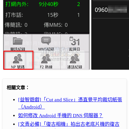
相關文章：
[益智遊戲]「Cut and Slice」憑直覺平均裁切紙張
（Android）
如何修改 Android 手機的 DNS 伺服器？
[文青必備]「復古相機」拍出古老底片機的復古