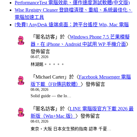
PerformanceTest 電腦效能、運作速度測試軟體(中文版)
Wise Registry Cleaner 登錄檔清理、重組、系統最佳化、
電腦加速工具
[免費] AnyDesk 遠端桌面：跨平台遙控 Win, Mac 電腦
「
匿名訪客
」於〈
Windows Phone 7.5 芒果模擬
器，在 iPhone、Android 中試用 WP 手機介面
〉
發佈留言
08-07, 2026
林湖銘。。。。。
「
Michael Carter
」於〈
Facebook Messenger 電腦
版下載（FB傳訊軟體）
〉發佈留言
08-06, 2026
Solid guide — the lo…
「
匿名訪客
」於〈
LINE 電腦版官方下載 2026 最
新版（Win+Mac 版）
〉發佈留言
08-03, 2026
東京・大阪 日本女生預約指南 認準 千夏…