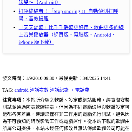
味兒～（Android）
打呼終結者！「Stop snoring !」自動偵測打呼
聲、音效提醒
「天天動聽」比千千靜聽更好用、歌曲更多的線
上音樂播放器（網頁版、電腦版、Android、
iPhone 版下載）
發文時間：1/9/2010 09:30，最後更新：3/8/2025 14:41
TAG:
android
通話次數
通話紀錄++
電話費
注意事項：
本站所介紹之軟體、設定或網站服務，經實際安裝
測試並通過防毒軟體掃毒。但因為不同電腦環境與軟體設定可
能都各有差異，建議您僅在非工作用的電腦先行測試，避免因
為不可預知的錯誤影響工作或電腦運作。從本站下載的軟體由
所屬公司提供，本站未經任何修改且無法保證軟體公司可能在