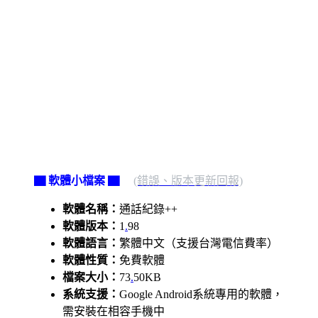
▇ 軟體小檔案 ▇
(錯誤、版本更新回報)
軟體名稱：
通話紀錄++
軟體版本：
1
.
98
軟體語言：
繁體中文（支援台灣電信費率）
軟體性質：
免費軟體
檔案大小：
73
.
50KB
系統支援：
Google Android系統專用的軟體，
需安裝在相容手機中