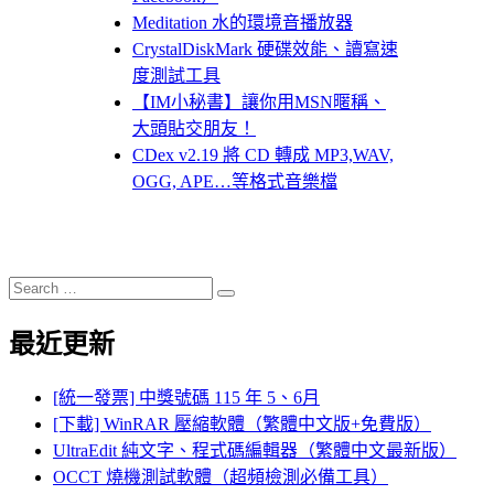
Meditation 水的環境音播放器
CrystalDiskMark 硬碟效能、讀寫速
度測試工具
【IM小秘書】讓你用MSN暱稱、
大頭貼交朋友！
CDex v2.19 將 CD 轉成 MP3,WAV,
OGG, APE…等格式音樂檔
Search
Search
for:
最近更新
[統一發票] 中獎號碼 115 年 5、6月
[下載] WinRAR 壓縮軟體（繁體中文版+免費版）
UltraEdit 純文字、程式碼編輯器（繁體中文最新版）
OCCT 燒機測試軟體（超頻檢測必備工具）