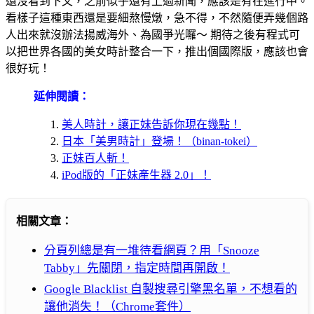
還沒看到下文，之前似乎還有上過新聞，應該是有在進行中。
看樣子這種東西還是要細熬慢燉，急不得，不然隨便弄幾個路
人出來就沒辦法揚威海外、為國爭光囉～ 期待之後有程式可
以把世界各國的美女時計整合一下，推出個國際版，應該也會
很好玩！
延伸閱讀：
美人時計，讓正妹告訴你現在幾點！
日本「美男時計」登場！（binan-tokei）
正妹百人斬！
iPod版的「正妹產生器 2.0」！
相關文章：
分頁列總是有一堆待看網頁？用「Snooze
Tabby」先關閉，指定時間再開啟！
Google Blacklist 自製搜尋引擎黑名單，不想看的
讓他消失！（Chrome套件）