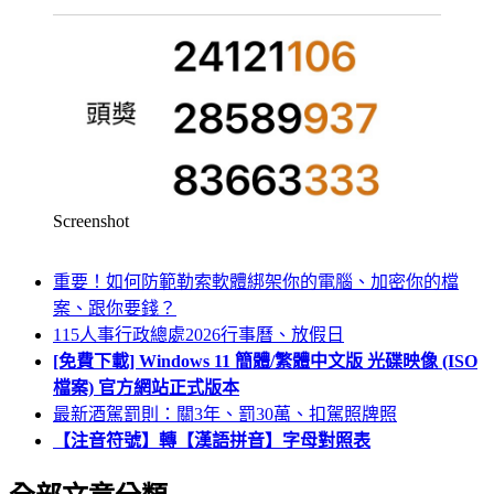
Screenshot
重要！如何防範勒索軟體綁架你的電腦、加密你的檔
案、跟你要錢？
115人事行政總處2026行事曆、放假日
[免費下載] Windows 11 簡體/繁體中文版 光碟映像 (ISO
檔案) 官方網站正式版本
最新酒駕罰則：關3年、罰30萬、扣駕照牌照
【注音符號】轉【漢語拼音】字母對照表