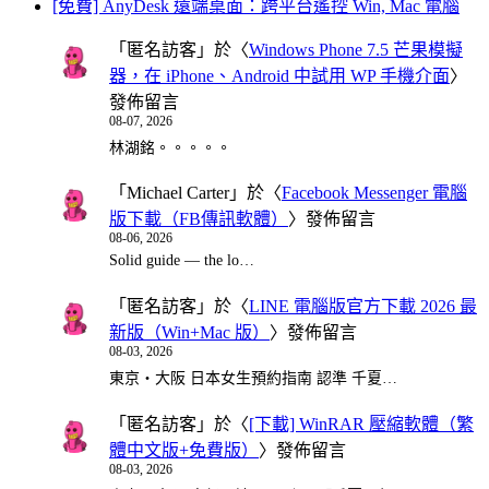
[免費] AnyDesk 遠端桌面：跨平台遙控 Win, Mac 電腦
「
匿名訪客
」於〈
Windows Phone 7.5 芒果模擬
器，在 iPhone、Android 中試用 WP 手機介面
〉
發佈留言
08-07, 2026
林湖銘。。。。。
「
Michael Carter
」於〈
Facebook Messenger 電腦
版下載（FB傳訊軟體）
〉發佈留言
08-06, 2026
Solid guide — the lo…
「
匿名訪客
」於〈
LINE 電腦版官方下載 2026 最
新版（Win+Mac 版）
〉發佈留言
08-03, 2026
東京・大阪 日本女生預約指南 認準 千夏…
「
匿名訪客
」於〈
[下載] WinRAR 壓縮軟體（繁
體中文版+免費版）
〉發佈留言
08-03, 2026