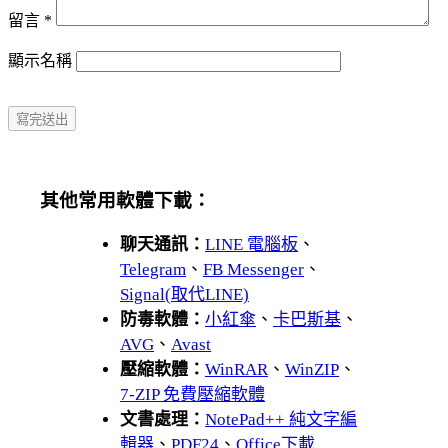
留言
*
顯示名稱
其他常用軟體下載：
聊天通訊：
LINE 電腦板
、
Telegram
、
FB Messenger
、
Signal(取代LINE)
防毒軟體：
小紅傘
、
卡巴斯基
、
AVG
、
Avast
壓縮軟體：
WinRAR
、
WinZIP
、
7-ZIP 免費壓縮軟體
文書處理：
NotePad++ 純文字編
輯器
、
PDF24
、
Office下載