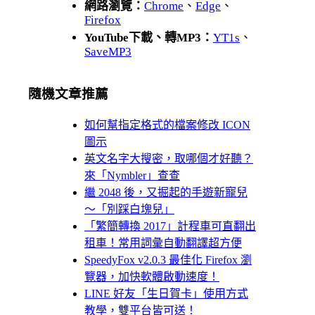
網路瀏覽：
Chrome
、
Edge
、
Firefox
YouTube下載、轉MP3：
YT1s
、
SaveMP3
隨機文章推薦
如何幫指定格式的檔案修改 ICON
圖示
英文名字大搜密，取哪個才好聽？
來「Nymbler」查查
繼 2048 後，又掘起的手遊新寵兒
～「別踩白塊兒」
「繁簡轉換 2017」計程車可直翻出
租車！常用詞彙自動翻譯超方便
SpeedyFox v2.0.3 最佳化 Firefox 瀏
覽器，加快軟體啟動速度！
LINE 好友「生日賀卡」使用方式
教學，雙平台皆可送！