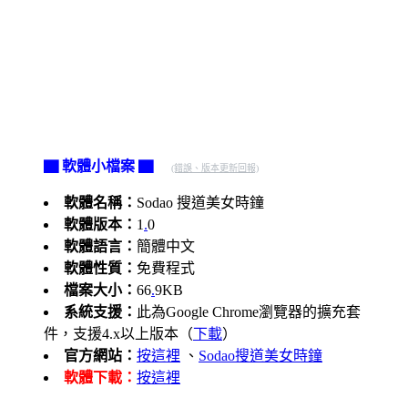
▇ 軟體小檔案 ▇
(錯誤、版本更新回報)
軟體名稱：
Sodao 搜道美女時鐘
軟體版本：
1
.
0
軟體語言：
簡體中文
軟體性質：
免費程式
檔案大小：
66
.
9KB
系統支援：
此為Google Chrome瀏覽器的擴充套
件，支援4.x以上版本（
下載
）
官方網站：
按這裡
、
Sodao搜道美女時鐘
軟體下載：
按這裡