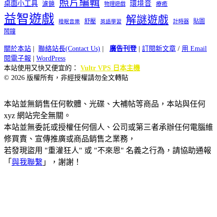
照片編輯
桌面小工具
環境音
濾鏡
療癒
物理遊戲
益智遊戲
解謎遊戲
舒壓
貼圖
計時器
睡眠音樂
英語學習
鬧鐘
關於本站
|
聯絡站長(Contact Us)
|
廣告刊登
|
訂閱新文章
/
用 Email
閱電子報
|
WordPress
本站使用又快又便宜的：
Vultr VPS 日本主機
© 2026 版權所有，非經授權請勿全文轉貼
本站並無銷售任何軟體、光碟、大補帖等商品，本站與任何
xyz 網站完全無關。
本站並無委託或授權任何個人、公司或第三者承辦任何電腦維
修買賣、宣傳推廣或商品銷售之業務，
若發現盜用 "重灌狂人" 或 "不來恩" 名義之行為，請協助通報
「
與我聯繫
」，謝謝！