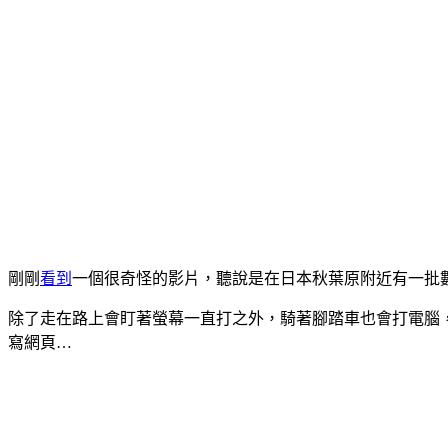
剛剛
看到
一個很奇怪的影片，聽說是在日本秋葉原附近有一批
除了走在路上會盯著螢幕一直打之外，騎著腳踏車也會打電腦，甚
寫網頁…