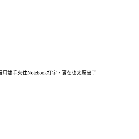
著用雙手夾住Notebook打字，實在也太厲害了！