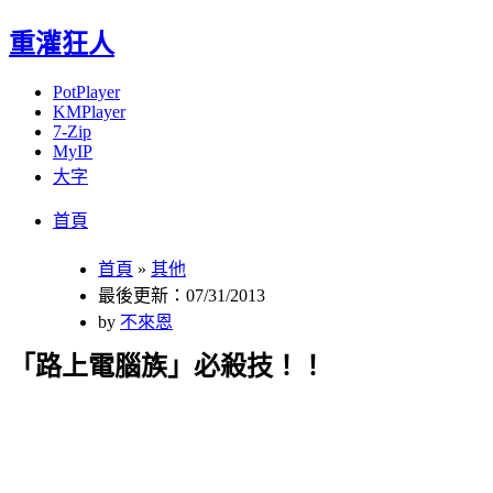
重灌狂人
PotPlayer
KMPlayer
7-Zip
MyIP
大字
Menu
Skip
首頁
to
content
首頁
»
其他
最後更新：07/31/2013
by
不來恩
「路上電腦族」必殺技！！