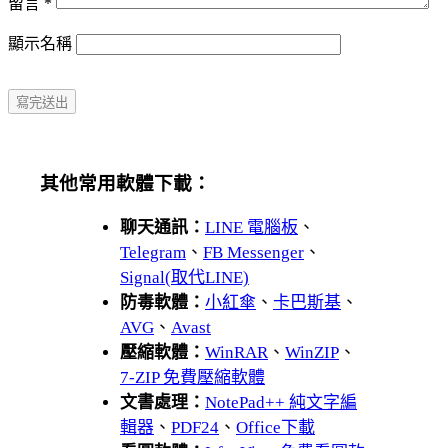
留言
*
顯示名稱
其他常用軟體下載：
聊天通訊：
LINE 電腦板
、
Telegram
、
FB Messenger
、
Signal(取代LINE)
防毒軟體：
小紅傘
、
卡巴斯基
、
AVG
、
Avast
壓縮軟體：
WinRAR
、
WinZIP
、
7-ZIP 免費壓縮軟體
文書處理：
NotePad++ 純文字編
輯器
、
PDF24
、
Office下載