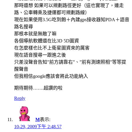
那時還想 如果可以規劃路徑更好（這也實現了，連走
路、公車轉乘及捷運都可規劃路線）
現在如果使用3.5G吃到飽＋內建gps接收器知PDA＋語音
路名搜尋
那根本就是無敵了嘛
各個導航軟體還在比3D 5D圖資
在怎麼樣也比不上衛星圖資來的厲害
現在語音搜尋一跟進之後
只差沒聲音告知”前方請靠右”、”前有測速照相”等等提
醒聲音
但我相信google應該會將此功能納入
期待期待…….超讚的啦
Reply
M
表示:
10-29, 2009下午 2:48.57