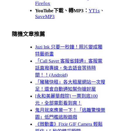
Firefox
YouTube下載、轉MP3：
YT1s
、
SaveMP3
隨機文章推薦
Juzi Ink 只要一秒鐘！照片變成獨
特藝術畫
「Call Saver 客服省錢通」客服電
話直撥專線，免去語音等待時
間！！(Android)
「豬豬快租」各大租屋網站一次搜
足！還會自動通知幫你搶好屋
[永和美麗華戲院] 一票到底100
元，全部電影看到爽！
鬼月就來應景一下！「逃離驚悚樂
園」低門檻逃脫遊戲
《微動畫》Fixie GIF Camera 輕鬆