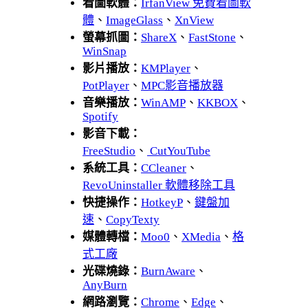
看圖軟體：
IrfanView 免費看圖軟
體
、
ImageGlass
、
XnView
螢幕抓圖：
ShareX
、
FastStone
、
WinSnap
影片播放：
KMPlayer
、
PotPlayer
、
MPC影音播放器
音樂播放：
WinAMP
、
KKBOX
、
Spotify
影音下載：
FreeStudio
、
CutYouTube
系統工具：
CCleaner
、
RevoUninstaller 軟體移除工具
快捷操作：
HotkeyP
、
鍵盤加
速
、
CopyTexty
媒體轉檔：
Moo0
、
XMedia
、
格
式工廠
光碟燒錄：
BurnAware
、
AnyBurn
網路瀏覽：
Chrome
、
Edge
、