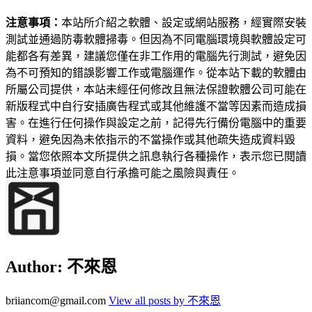
注意事項：
本站所介紹之軟體、設定或網站服務，經實際安裝
測試並通過防毒軟體掃毒。但因為不同電腦環境與軟體設定可
能都各有差異，建議您僅在非工作用的電腦先行測試，避免因
為不可預知的錯誤影響工作或電腦運作。從本站下載的軟體由
所屬公司提供，本站未經任何修改且無法保證軟體公司可能在
新版程式中自行安插廣告程式或其他維護不當等因素而造成損
害。在進行任何操作與設定之前，記得先行備份電腦中的重要
資料，避免因為未依指示的不當操作或其他疏失造成資料毀
損。當您依照本文所提供之訊息執行各種操作，表示您已閱讀
此注意事項並同意自行承擔可能之風險與責任。
Author:
不來恩
briiancom@gmail.com
View all posts by 不來恩