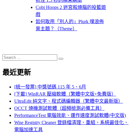
抓住 1.5 秒的精采瞬間
Cobi Hoops 2 迷宮般燒腦的投籃遊
戲
如何取用「別人的」Plurk 噗浪佈
景主題？（Theme）
Search
Search
for:
最近更新
[統一發票] 中獎號碼 115 年 5、6月
[下載] WinRAR 壓縮軟體（繁體中文版+免費版）
UltraEdit 純文字、程式碼編輯器（繁體中文最新版）
OCCT 燒機測試軟體（超頻檢測必備工具）
PerformanceTest 電腦效能、運作速度測試軟體(中文版)
Wise Registry Cleaner 登錄檔清理、重組、系統最佳化、
電腦加速工具