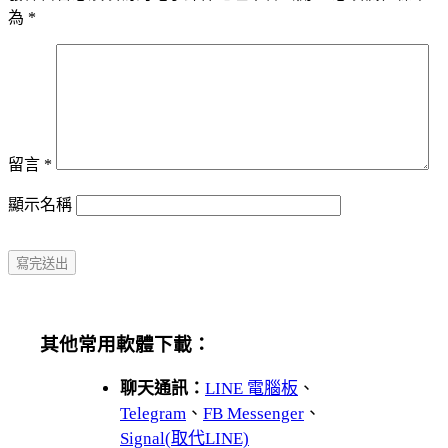
為
*
留言
*
顯示名稱
其他常用軟體下載：
聊天通訊：
LINE 電腦板
、
Telegram
、
FB Messenger
、
Signal(取代LINE)