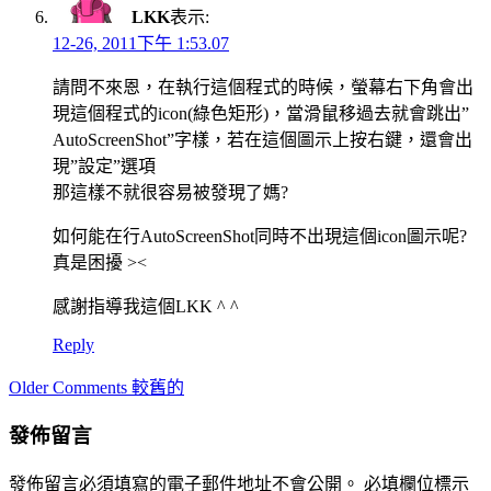
LKK
表示:
12-26, 2011下午 1:53.07
請問不來恩，在執行這個程式的時候，螢幕右下角會出
現這個程式的icon(綠色矩形)，當滑鼠移過去就會跳出”
AutoScreenShot”字樣，若在這個圖示上按右鍵，還會出
現”設定”選項
那這樣不就很容易被發現了媽?
如何能在行AutoScreenShot同時不出現這個icon圖示呢?
真是困擾 ><
感謝指導我這個LKK ^ ^
Reply
Comment
Older Comments 較舊的
navigation
發佈留言
發佈留言必須填寫的電子郵件地址不會公開。
必填欄位標示