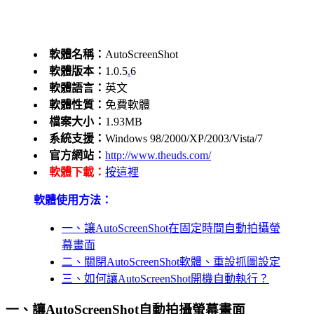
軟體名稱：
AutoScreenShot
軟體版本：
1.0.5
.
6
軟體語言：
英文
軟體性質：
免費軟體
檔案大小：
1.93MB
系統支援：
Windows 98/2000/XP/2003/Vista/7
官方網站：
http://www.theuds.com/
軟體下載：
按這裡
軟體使用方法：
一、讓AutoScreenShot在固定時間自動拍攝螢
幕畫面
二、關閉AutoScreenShot軟體、重設抓圖設定
三、如何讓AutoScreenShot開機自動執行？
一、讓AutoScreenShot自動拍攝螢幕畫面