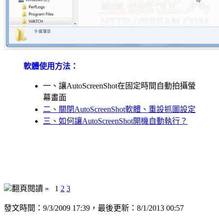
軟體使用方法：
一、讓AutoScreenShot在固定時間自動拍攝螢
幕畫面
二、關閉AutoScreenShot軟體、重設抓圖設定
三、如何讓AutoScreenShot開機自動執行？
翻頁閱讀 »
1
2
3
發文時間：9/3/2009 17:39，最後更新：8/1/2013 00:57