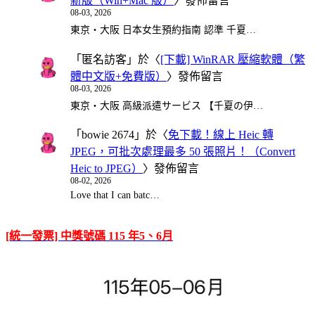
新版（Win+Mac 版）
〉發佈留言
08-03, 2026
東京・大阪 日本女生預約指南 認準 千夏…
「
匿名訪客
」於〈
[下載] WinRAR 壓縮軟體（繁
體中文版+免費版）
〉發佈留言
08-03, 2026
東京・大阪 高級派遣サービス 【千夏の伊…
「
bowie 2674
」於〈
免下載！線上 Heic 轉
JPEG，可批次處理最多 50 張照片！（Convert
Heic to JPEG）
〉發佈留言
08-02, 2026
Love that I can batc…
[統一發票] 中獎號碼 115 年5、6月