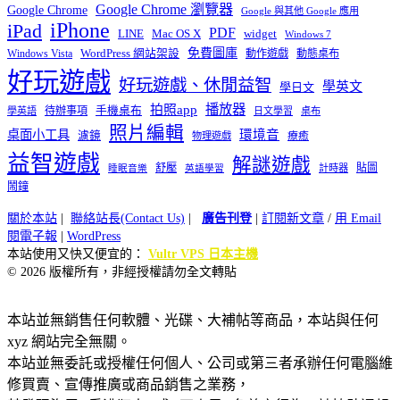
Google Chrome 瀏覽器
Google Chrome
Google 與其他 Google 應用
iPhone
iPad
PDF
widget
LINE
Mac OS X
Windows 7
免費圖庫
Windows Vista
WordPress 網站架設
動作遊戲
動態桌布
好玩遊戲
好玩遊戲、休閒益智
學英文
學日文
播放器
拍照app
待辦事項
手機桌布
學英語
日文學習
桌布
照片編輯
桌面小工具
環境音
濾鏡
療癒
物理遊戲
益智遊戲
解謎遊戲
舒壓
貼圖
計時器
睡眠音樂
英語學習
鬧鐘
關於本站
|
聯絡站長(Contact Us)
|
廣告刊登
|
訂閱新文章
/
用 Email
閱電子報
|
WordPress
本站使用又快又便宜的：
Vultr VPS 日本主機
© 2026 版權所有，非經授權請勿全文轉貼
本站並無銷售任何軟體、光碟、大補帖等商品，本站與任何
xyz 網站完全無關。
本站並無委託或授權任何個人、公司或第三者承辦任何電腦維
修買賣、宣傳推廣或商品銷售之業務，