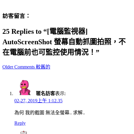
訪客留言：
25 Replies to “[電腦監視器]
AutoScreenShot 螢幕自動抓圖拍照，不
在電腦前也可監控使用情況！”
Comment
Older Comments 較舊的
navigation
匿名訪客
表示:
02-27, 2019上午 1:12.35
為何 我的截圖 無法全螢幕.. 求解..
Reply