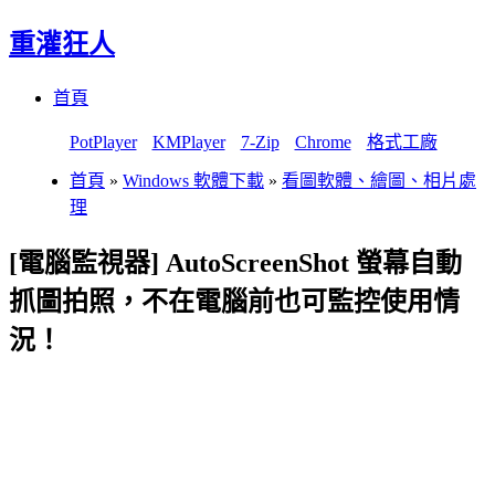
重灌狂人
Menu
Skip
首頁
to
content
PotPlayer
KMPlayer
7-Zip
Chrome
格式工廠
首頁
»
Windows 軟體下載
»
看圖軟體、繪圖、相片處
理
[電腦監視器] AutoScreenShot 螢幕自動
抓圖拍照，不在電腦前也可監控使用情
況！