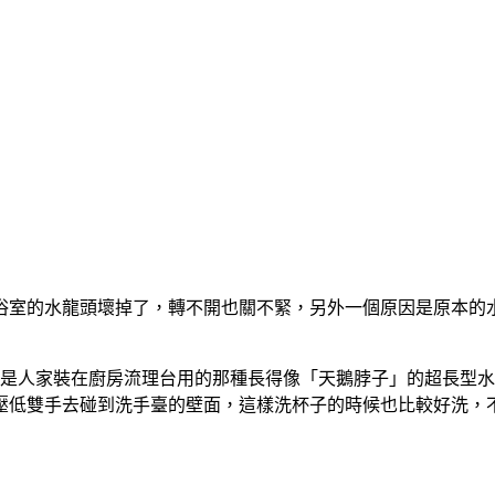
浴室的水龍頭壞掉了，轉不開也關不緊，另外一個原因是原本的
就是人家裝在廚房流理台用的那種長得像「天鵝脖子」的超長型
壓低雙手去碰到洗手臺的壁面，這樣洗杯子的時候也比較好洗，