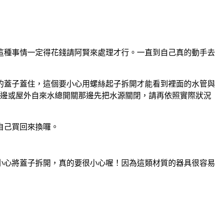
這種事情一定得花錢請阿賢來處理才行。一直到自己真的動手去
的蓋子蓋住，這個要小心用螺絲起子拆開才能看到裡面的水管與
旁邊或屋外自來水總開關那邊先把水源關閉，請再依照實際狀況
自己買回來換囉。
小心將蓋子拆開，真的要很小心喔！因為這類材質的器具很容易