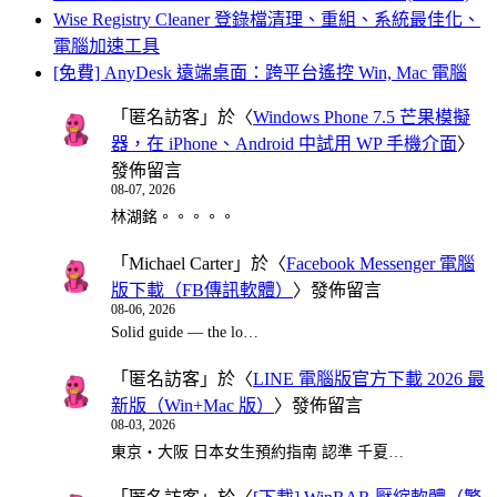
Wise Registry Cleaner 登錄檔清理、重組、系統最佳化、
電腦加速工具
[免費] AnyDesk 遠端桌面：跨平台遙控 Win, Mac 電腦
「
匿名訪客
」於〈
Windows Phone 7.5 芒果模擬
器，在 iPhone、Android 中試用 WP 手機介面
〉
發佈留言
08-07, 2026
林湖銘。。。。。
「
Michael Carter
」於〈
Facebook Messenger 電腦
版下載（FB傳訊軟體）
〉發佈留言
08-06, 2026
Solid guide — the lo…
「
匿名訪客
」於〈
LINE 電腦版官方下載 2026 最
新版（Win+Mac 版）
〉發佈留言
08-03, 2026
東京・大阪 日本女生預約指南 認準 千夏…