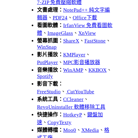
7-ZIP 免費壓縮軟體
文書處理：
NotePad++ 純文字編
輯器
、
PDF24
、
Office下載
看圖軟體：
IrfanView 免費看圖軟
體
、
ImageGlass
、
XnView
螢幕抓圖：
ShareX
、
FastStone
、
WinSnap
影片播放：
KMPlayer
、
PotPlayer
、
MPC影音播放器
音樂播放：
WinAMP
、
KKBOX
、
Spotify
影音下載：
FreeStudio
、
CutYouTube
系統工具：
CCleaner
、
RevoUninstaller 軟體移除工具
快捷操作：
HotkeyP
、
鍵盤加
速
、
CopyTexty
媒體轉檔：
Moo0
、
XMedia
、
格
式工廠