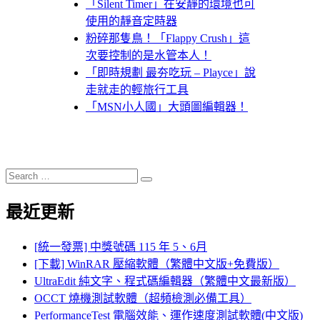
「Silent Timer」在安靜的環境也可
使用的靜音定時器
粉碎那隻鳥！「Flappy Crush」這
次要控制的是水管本人！
「即時規劃 最夯吃玩 – Playce」說
走就走的輕旅行工具
「MSN小人國」大頭圖編輯器！
Search
Search
for:
最近更新
[統一發票] 中獎號碼 115 年 5、6月
[下載] WinRAR 壓縮軟體（繁體中文版+免費版）
UltraEdit 純文字、程式碼編輯器（繁體中文最新版）
OCCT 燒機測試軟體（超頻檢測必備工具）
PerformanceTest 電腦效能、運作速度測試軟體(中文版)