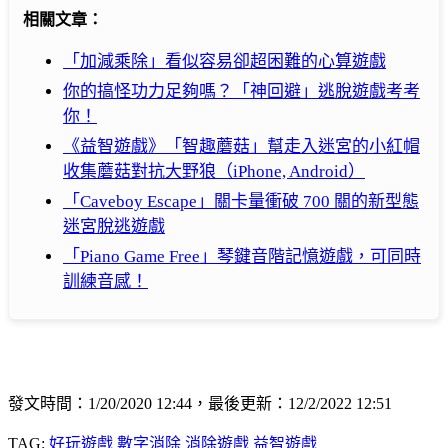
相關文章：
「加減乘除」看似容易卻超困難的心算遊戲
你的搞怪功力足夠嗎？「神回避」逃脫遊戲考考
你！
《益智遊戲》「智趣蘑菇」幫走入迷宮的小紅帽
收集蘑菇對抗大野狼（iPhone, Android）
「Caveboy Escape」關卡量衝破 700 關的新型態
迷宮脫逃遊戲
「Piano Game Free」琴鍵音階記憶遊戲，可同時
訓練音感！
發文時間：1/20/2020 12:44，最後更新：12/2/2022 12:51
TAG:
好玩遊戲
數字消除
消除遊戲
益智遊戲