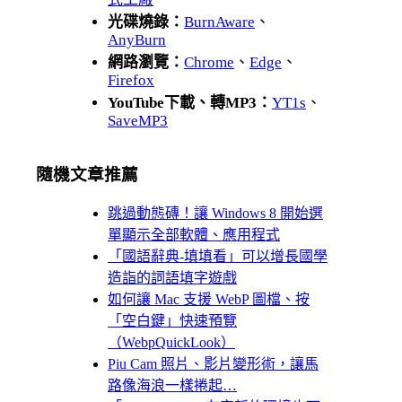
光碟燒錄：
BurnAware
、
AnyBurn
網路瀏覽：
Chrome
、
Edge
、
Firefox
YouTube下載、轉MP3：
YT1s
、
SaveMP3
隨機文章推薦
跳過動態磚！讓 Windows 8 開始選
單顯示全部軟體、應用程式
「國語辭典-填填看」可以增長國學
造詣的詞語填字遊戲
如何讓 Mac 支援 WebP 圖檔、按
「空白鍵」快速預覽
（WebpQuickLook）
Piu Cam 照片、影片變形術，讓馬
路像海浪一樣捲起…