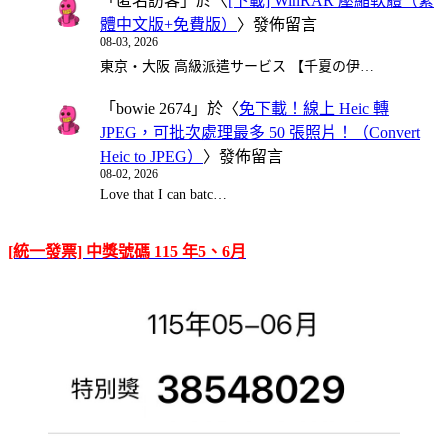
「
匿名訪客
」於〈
[下載] WinRAR 壓縮軟體（繁
體中文版+免費版）
〉發佈留言
08-03, 2026
東京・大阪 高級派遣サービス 【千夏の伊…
「
bowie 2674
」於〈
免下載！線上 Heic 轉
JPEG，可批次處理最多 50 張照片！（Convert
Heic to JPEG）
〉發佈留言
08-02, 2026
Love that I can batc…
[統一發票] 中獎號碼 115 年5、6月