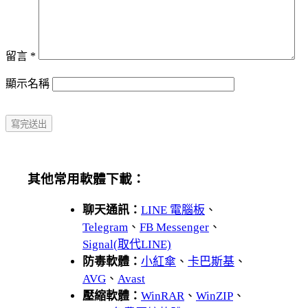
留言
*
顯示名稱
其他常用軟體下載：
聊天通訊：
LINE 電腦板
、
Telegram
、
FB Messenger
、
Signal(取代LINE)
防毒軟體：
小紅傘
、
卡巴斯基
、
AVG
、
Avast
壓縮軟體：
WinRAR
、
WinZIP
、