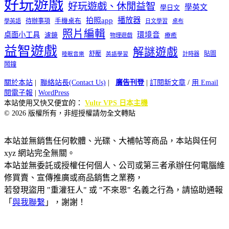
好玩遊戲
好玩遊戲、休閒益智
學英文
學日文
播放器
拍照app
待辦事項
手機桌布
學英語
日文學習
桌布
照片編輯
桌面小工具
環境音
濾鏡
療癒
物理遊戲
益智遊戲
解謎遊戲
舒壓
貼圖
計時器
睡眠音樂
英語學習
鬧鐘
關於本站
|
聯絡站長(Contact Us)
|
廣告刊登
|
訂閱新文章
/
用 Email
閱電子報
|
WordPress
本站使用又快又便宜的：
Vultr VPS 日本主機
© 2026 版權所有，非經授權請勿全文轉貼
本站並無銷售任何軟體、光碟、大補帖等商品，本站與任何
xyz 網站完全無關。
本站並無委託或授權任何個人、公司或第三者承辦任何電腦維
修買賣、宣傳推廣或商品銷售之業務，
若發現盜用 "重灌狂人" 或 "不來恩" 名義之行為，請協助通報
「
與我聯繫
」，謝謝！