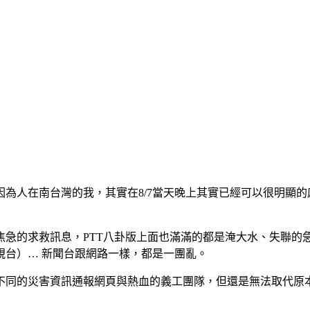
，因為人在南台灣的我，其實在8/7當天晚上其實已經可以很明顯
焦急的求救訊息，PTT八卦版上面也滿滿的都是淹大水、失聯的
視台）… 新聞台跟網路一樣，都是一團亂。
不同的災害資訊通報網頁與熱血的義工團隊，但還是無法取代原