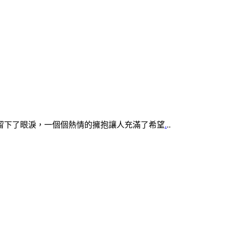
留下了眼淚，一個個熱情的擁抱讓人充滿了希望
.
..