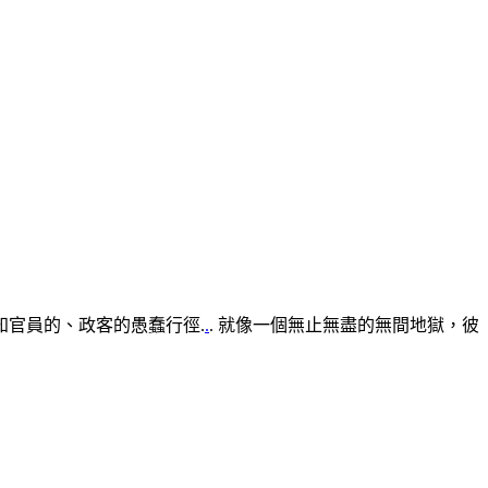
知官員的、政客的愚蠢行徑.
.
. 就像一個無止無盡的無間地獄，彼