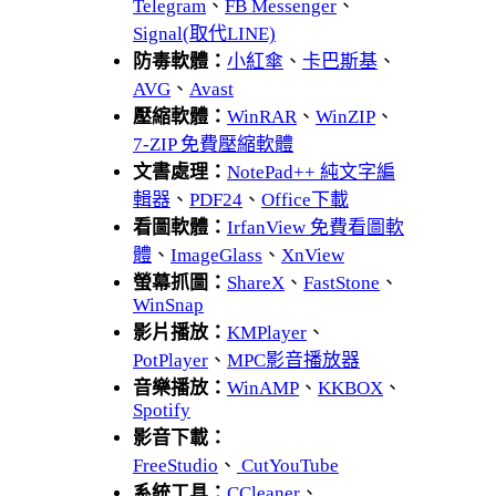
Telegram
、
FB Messenger
、
Signal(取代LINE)
防毒軟體：
小紅傘
、
卡巴斯基
、
AVG
、
Avast
壓縮軟體：
WinRAR
、
WinZIP
、
7-ZIP 免費壓縮軟體
文書處理：
NotePad++ 純文字編
輯器
、
PDF24
、
Office下載
看圖軟體：
IrfanView 免費看圖軟
體
、
ImageGlass
、
XnView
螢幕抓圖：
ShareX
、
FastStone
、
WinSnap
影片播放：
KMPlayer
、
PotPlayer
、
MPC影音播放器
音樂播放：
WinAMP
、
KKBOX
、
Spotify
影音下載：
FreeStudio
、
CutYouTube
系統工具：
CCleaner
、