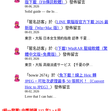
版下載（FB傳訊軟體）
〉發佈留言
08-06, 2026
Solid guide — the lo…
「
匿名訪客
」於〈
LINE 電腦版官方下載 2026 最
新版（Win+Mac 版）
〉發佈留言
08-03, 2026
東京・大阪 日本女生預約指南 認準 千夏…
「
匿名訪客
」於〈
[下載] WinRAR 壓縮軟體（繁
體中文版+免費版）
〉發佈留言
08-03, 2026
東京・大阪 高級派遣サービス 【千夏の伊…
「
bowie 2674
」於〈
免下載！線上 Heic 轉
JPEG，可批次處理最多 50 張照片！（Convert
Heic to JPEG）
〉發佈留言
08-02, 2026
Love that I can batc…
[統一發票] 中獎號碼 115 年5、6月