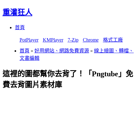
重灌狂人
Menu
Skip
首頁
to
content
PotPlayer
KMPlayer
7-Zip
Chrome
格式工廠
首頁
»
好用網站、網路免費資源
»
線上繪圖、轉檔、
文書編輯
這裡的圖都幫你去背了！「Pngtube」免
費去背圖片素材庫