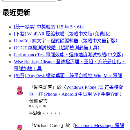
Search
for:
最近更新
[統一發票] 中獎號碼 115 年 5、6月
[下載] WinRAR 壓縮軟體（繁體中文版+免費版）
UltraEdit 純文字、程式碼編輯器（繁體中文最新版）
OCCT 燒機測試軟體（超頻檢測必備工具）
PerformanceTest 電腦效能、運作速度測試軟體(中文版)
Wise Registry Cleaner 登錄檔清理、重組、系統最佳化、
電腦加速工具
[免費] AnyDesk 遠端桌面：跨平台遙控 Win, Mac 電腦
「
匿名訪客
」於〈
Windows Phone 7.5 芒果模擬
器，在 iPhone、Android 中試用 WP 手機介面
〉
發佈留言
08-07, 2026
林湖銘。。。。。
「
Michael Carter
」於〈
Facebook Messenger 電腦