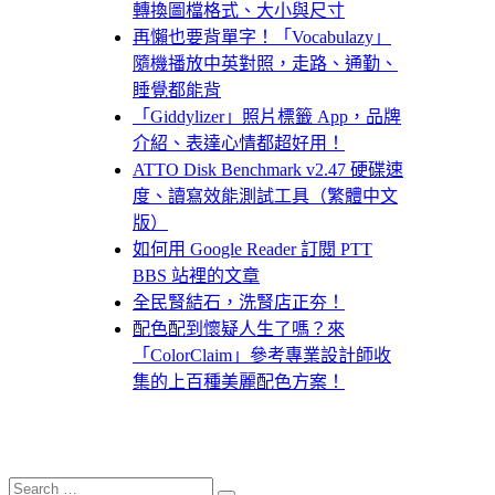
轉換圖檔格式、大小與尺寸
再懶也要背單字！「Vocabulazy」
隨機播放中英對照，走路、通勤、
睡覺都能背
「Giddylizer」照片標籤 App，品牌
介紹、表達心情都超好用！
ATTO Disk Benchmark v2.47 硬碟速
度、讀寫效能測試工具（繁體中文
版）
如何用 Google Reader 訂閱 PTT
BBS 站裡的文章
全民腎結石，洗腎店正夯！
配色配到懷疑人生了嗎？來
「ColorClaim」參考專業設計師收
集的上百種美麗配色方案！
Search