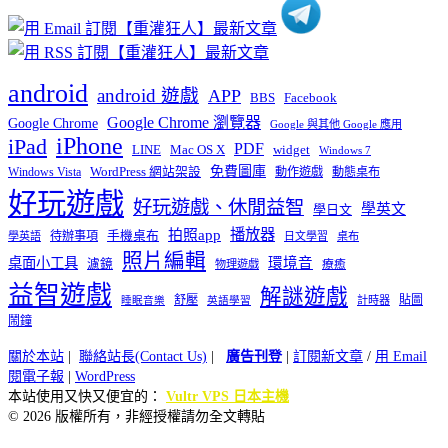
android
android 遊戲
APP
BBS
Facebook
Google Chrome 瀏覽器
Google Chrome
Google 與其他 Google 應用
iPhone
iPad
PDF
widget
LINE
Mac OS X
Windows 7
免費圖庫
Windows Vista
WordPress 網站架設
動作遊戲
動態桌布
好玩遊戲
好玩遊戲、休閒益智
學英文
學日文
播放器
拍照app
待辦事項
手機桌布
學英語
日文學習
桌布
照片編輯
桌面小工具
環境音
濾鏡
療癒
物理遊戲
益智遊戲
解謎遊戲
舒壓
貼圖
計時器
睡眠音樂
英語學習
鬧鐘
關於本站
|
聯絡站長(Contact Us)
|
廣告刊登
|
訂閱新文章
/
用 Email
閱電子報
|
WordPress
本站使用又快又便宜的：
Vultr VPS 日本主機
© 2026 版權所有，非經授權請勿全文轉貼