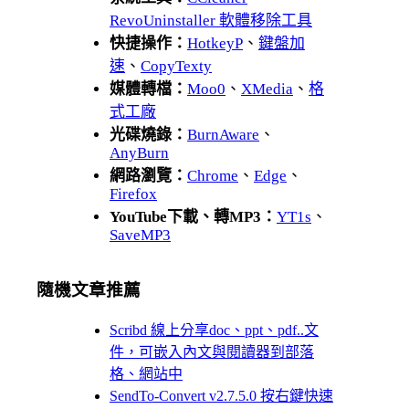
RevoUninstaller 軟體移除工具
快捷操作：
HotkeyP
、
鍵盤加
速
、
CopyTexty
媒體轉檔：
Moo0
、
XMedia
、
格
式工廠
光碟燒錄：
BurnAware
、
AnyBurn
網路瀏覽：
Chrome
、
Edge
、
Firefox
YouTube下載、轉MP3：
YT1s
、
SaveMP3
隨機文章推薦
Scribd 線上分享doc、ppt、pdf..文
件，可嵌入內文與閱讀器到部落
格、網站中
SendTo-Convert v2.7.5.0 按右鍵快速