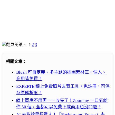
翻頁閱讀 »
1
2
3
相關文章：
Blush 可自定義、多主題的插圖素材庫，個人、
商用皆免費！
EXPERTE 線上免費照片去背工具，免註冊、可保
存原解析度！
線上圖庫不用再一一收集了！Zoommy 一口氣給
你 50 個，全都可以免費下載商用也沒問題！
AI 去背效果超驚人！「Background Eraser」去