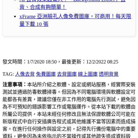
背、合成有夠簡單！
xFrame 亞洲臉孔人像免費圖庫，可商用！每天限
量下載 10 張
發文時間：1/7/2020 18:50，最後更新：12/2/2022 08:25
TAG:
人像去背
免費圖庫
去背圖庫
線上圖庫
透明背景
注意事項：
本站所介紹之軟體、設定或網站服務，經實際安裝
測試並通過防毒軟體掃毒。但因為不同電腦環境與軟體設定可
能都各有差異，建議您僅在非工作用的電腦先行測試，避免因
為不可預知的錯誤影響工作或電腦運作。從本站下載的軟體由
所屬公司提供，本站未經任何修改且無法保證軟體公司可能在
新版程式中自行安插廣告程式或其他維護不當等因素而造成損
害。在進行任何操作與設定之前，記得先行備份電腦中的重要
資料，避免因為未依指示的不當操作或其他疏失造成資料毀