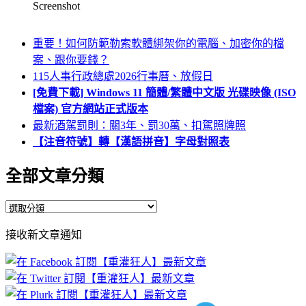
Screenshot
重要！如何防範勒索軟體綁架你的電腦、加密你的檔
案、跟你要錢？
115人事行政總處2026行事曆、放假日
[免費下載] Windows 11 簡體/繁體中文版 光碟映像 (ISO
檔案) 官方網站正式版本
最新酒駕罰則：關3年、罰30萬、扣駕照牌照
【注音符號】轉【漢語拼音】字母對照表
全部文章分類
全
部
接收新文章通知
文
章
分
類