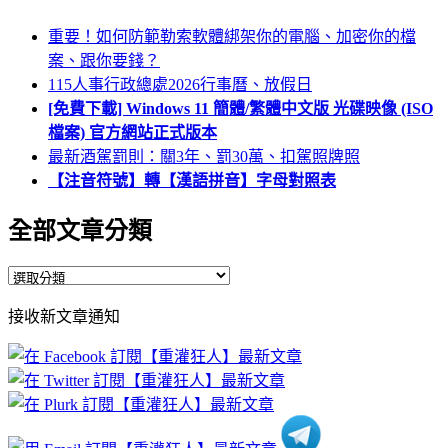
重要！如何防範勒索軟體綁架你的電腦、加密你的檔
案、跟你要錢？
115人事行政總處2026行事曆、放假日
[免費下載] Windows 11 簡體/繁體中文版 光碟映像 (ISO
檔案) 官方網站正式版本
最新酒駕罰則：關3年、罰30萬、扣駕照牌照
【注音符號】轉【漢語拼音】字母對照表
全部文章分類
全
部
接收新文章通知
文
章
分
類