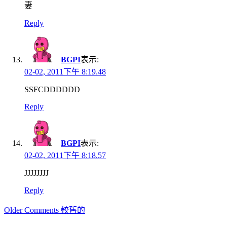
妻
Reply
BGPI
表示:
02-02, 2011下午 8:19.48
SSFCDDDDDD
Reply
BGPI
表示:
02-02, 2011下午 8:18.57
JJJJJJJJ
Reply
Comment
Older Comments 較舊的
navigation