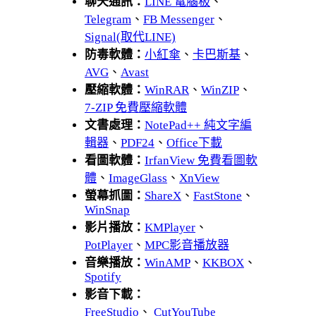
聊天通訊：
LINE 電腦板
、
Telegram
、
FB Messenger
、
Signal(取代LINE)
防毒軟體：
小紅傘
、
卡巴斯基
、
AVG
、
Avast
壓縮軟體：
WinRAR
、
WinZIP
、
7-ZIP 免費壓縮軟體
文書處理：
NotePad++ 純文字編
輯器
、
PDF24
、
Office下載
看圖軟體：
IrfanView 免費看圖軟
體
、
ImageGlass
、
XnView
螢幕抓圖：
ShareX
、
FastStone
、
WinSnap
影片播放：
KMPlayer
、
PotPlayer
、
MPC影音播放器
音樂播放：
WinAMP
、
KKBOX
、
Spotify
影音下載：
FreeStudio
、
CutYouTube