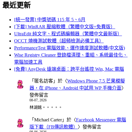
最近更新
[統一發票] 中獎號碼 115 年 5、6月
[下載] WinRAR 壓縮軟體（繁體中文版+免費版）
UltraEdit 純文字、程式碼編輯器（繁體中文最新版）
OCCT 燒機測試軟體（超頻檢測必備工具）
PerformanceTest 電腦效能、運作速度測試軟體(中文版)
Wise Registry Cleaner 登錄檔清理、重組、系統最佳化、
電腦加速工具
[免費] AnyDesk 遠端桌面：跨平台遙控 Win, Mac 電腦
「
匿名訪客
」於〈
Windows Phone 7.5 芒果模擬
器，在 iPhone、Android 中試用 WP 手機介面
〉
發佈留言
08-07, 2026
林湖銘。。。。。
「
Michael Carter
」於〈
Facebook Messenger 電腦
版下載（FB傳訊軟體）
〉發佈留言
08-06, 2026