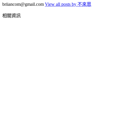
briiancom@gmail.com
View all posts by 不來恩
相關資訊