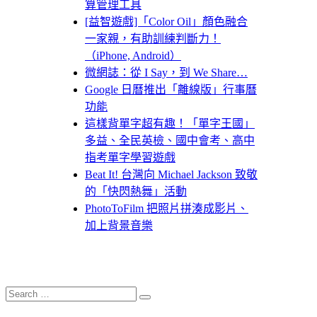
算管理工具
[益智遊戲]「Color Oil」顏色融合
一家親，有助訓練判斷力！
（iPhone, Android）
微網誌：從 I Say，到 We Share…
Google 日曆推出「離線版」行事曆
功能
這樣背單字超有趣！「單字王國」
多益、全民英檢、國中會考、高中
指考單字學習遊戲
Beat It! 台灣向 Michael Jackson 致敬
的「快閃熱舞」活動
PhotoToFilm 把照片拼湊成影片、
加上背景音樂
Search
Search
for: