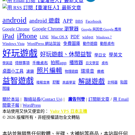
android
android 遊戲
APP
BBS
Facebook
Google Chrome 瀏覽器
Google Chrome
Google 與其他 Google 應用
iPhone
iPad
PDF
widget
LINE
Mac OS X
Windows 7
免費圖庫
Windows Vista
WordPress 網站架設
動作遊戲
動態桌布
好玩遊戲
好玩遊戲、休閒益智
學英文
學日文
播放器
拍照app
待辦事項
手機桌布
學英語
日文學習
桌布
照片編輯
桌面小工具
環境音
濾鏡
療癒
物理遊戲
益智遊戲
解謎遊戲
舒壓
貼圖
計時器
睡眠音樂
英語學習
鬧鐘
關於本站
|
聯絡站長(Contact Us)
|
廣告刊登
|
訂閱新文章
/
用 Email
閱電子報
|
WordPress
本站使用又快又便宜的：
Vultr VPS 日本主機
© 2026 版權所有，非經授權請勿全文轉貼
本站並無銷售任何軟體、光碟、大補帖等商品，本站與任何