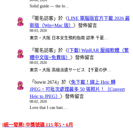
Solid guide — the lo…
「
匿名訪客
」於〈
LINE 電腦版官方下載 2026 最
新版（Win+Mac 版）
〉發佈留言
08-03, 2026
東京・大阪 日本女生預約指南 認準 千夏…
「
匿名訪客
」於〈
[下載] WinRAR 壓縮軟體（繁
體中文版+免費版）
〉發佈留言
08-03, 2026
東京・大阪 高級派遣サービス 【千夏の伊…
「
bowie 2674
」於〈
免下載！線上 Heic 轉
JPEG，可批次處理最多 50 張照片！（Convert
Heic to JPEG）
〉發佈留言
08-02, 2026
Love that I can batc…
[統一發票] 中獎號碼 115 年5、6月