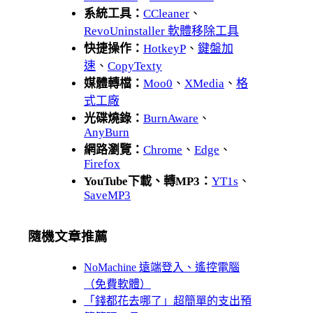
系統工具：
CCleaner
、
RevoUninstaller 軟體移除工具
快捷操作：
HotkeyP
、
鍵盤加
速
、
CopyTexty
媒體轉檔：
Moo0
、
XMedia
、
格
式工廠
光碟燒錄：
BurnAware
、
AnyBurn
網路瀏覽：
Chrome
、
Edge
、
Firefox
YouTube下載、轉MP3：
YT1s
、
SaveMP3
隨機文章推薦
NoMachine 遠端登入、遙控電腦
（免費軟體）
「錢都花去哪了」超簡單的支出預