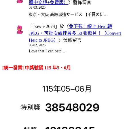
體中文版+免費版）
〉發佈留言
08-03, 2026
東京・大阪 高級派遣サービス 【千夏の伊…
「
bowie 2674
」於〈
免下載！線上 Heic 轉
JPEG，可批次處理最多 50 張照片！（Convert
Heic to JPEG）
〉發佈留言
08-02, 2026
Love that I can batc…
[統一發票] 中獎號碼 115 年5、6月