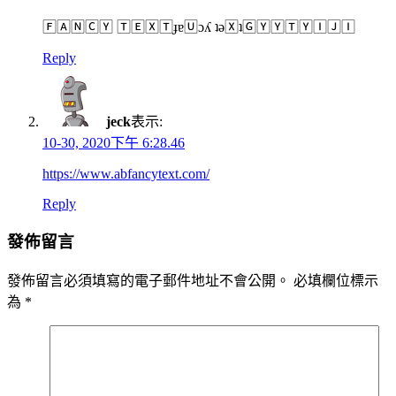
🄵🄰🄽🄲🅈 🅃🄴🅇🅃ɟɐ🅄ɔʎ ʇǝ🅇ʇ🄶🅈🅈🅃🅈🄸🄹🄸
Reply
jeck
表示:
10-30, 2020下午 6:28.46
https://www.abfancytext.com/
Reply
發佈留言
發佈留言必須填寫的電子郵件地址不會公開。
必填欄位標示
為
*