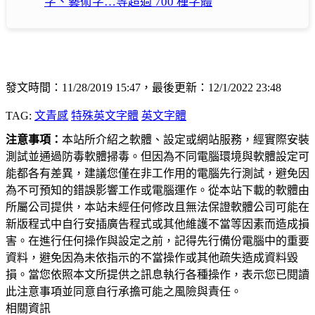
字、藝術字…等超過 700 種字體
發文時間：11/28/2019 15:47，最後更新：12/1/2022 23:48
TAG:
文青感
特殊英文字體
英文字體
注意事項：
本站所介紹之軟體、設定或網站服務，經實際安裝
測試並通過防毒軟體掃毒。但因為不同電腦環境與軟體設定可
能都各有差異，建議您僅在非工作用的電腦先行測試，避免因
為不可預知的錯誤影響工作或電腦運作。從本站下載的軟體由
所屬公司提供，本站未經任何修改且無法保證軟體公司可能在
新版程式中自行安插廣告程式或其他維護不當等因素而造成損
害。在進行任何操作與設定之前，記得先行備份電腦中的重要
資料，避免因為未依指示的不當操作或其他疏失造成資料毀
損。當您依照本文所提供之訊息執行各種操作，表示您已閱讀
此注意事項並同意自行承擔可能之風險與責任。
相關資訊