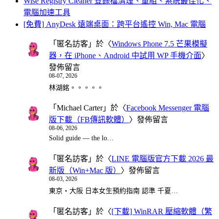
Wise Registry Cleaner 登錄檔清理、重組、系統最佳化、
電腦加速工具
[免費] AnyDesk 遠端桌面：跨平台遙控 Win, Mac 電腦
「
匿名訪客
」於〈
Windows Phone 7.5 芒果模擬
器，在 iPhone、Android 中試用 WP 手機介面
〉
發佈留言
08-07, 2026
林湖銘。。。。。
「
Michael Carter
」於〈
Facebook Messenger 電腦
版下載（FB傳訊軟體）
〉發佈留言
08-06, 2026
Solid guide — the lo…
「
匿名訪客
」於〈
LINE 電腦版官方下載 2026 最
新版（Win+Mac 版）
〉發佈留言
08-03, 2026
東京・大阪 日本女生預約指南 認準 千夏…
「
匿名訪客
」於〈
[下載] WinRAR 壓縮軟體（繁