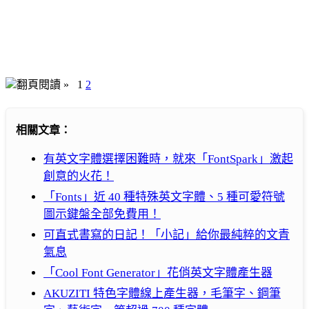
翻頁閱讀 »
1
2
相關文章：
有英文字體選擇困難時，就來「FontSpark」激起
創意的火花！
「Fonts」近 40 種特殊英文字體、5 種可愛符號
圖示鍵盤全部免費用！
可直式書寫的日記！「小記」給你最純粹的文青
氣息
「Cool Font Generator」花俏英文字體產生器
AKUZITI 特色字體線上產生器，毛筆字、鋼筆