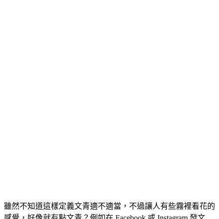
雖然不知道這樣定義文青適不適當，不過讓人有些霧裡看花的
感覺，好像就有點文青？例如在 Facebook 或 Instagram 發文