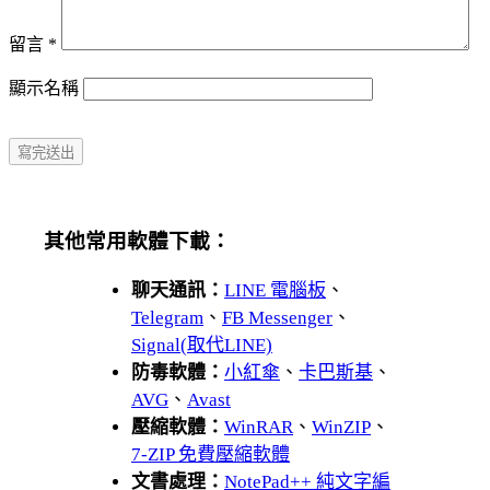
留言
*
顯示名稱
其他常用軟體下載：
聊天通訊：
LINE 電腦板
、
Telegram
、
FB Messenger
、
Signal(取代LINE)
防毒軟體：
小紅傘
、
卡巴斯基
、
AVG
、
Avast
壓縮軟體：
WinRAR
、
WinZIP
、
7-ZIP 免費壓縮軟體
文書處理：
NotePad++ 純文字編