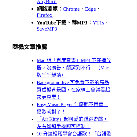
AnyBurn
網路瀏覽：
Chrome
、
Edge
、
Firefox
YouTube下載、轉MP3：
YT1s
、
SaveMP3
隨機文章推薦
Mac 版「百度音樂」MP3 下載播放
器，沒廣告、簡潔到不行！（Mac
版千千靜聽）
Background.live 可免費下載的高品
質虛擬背景圖，在家線上會議看起
來更專業！
Easy Music Player 什麼都不用管，
播歌就對了！
「Air Kitty」超可愛的貓跳遊戲，
左右傾斜手機即可控制！
10 分鐘輕鬆學會台語歌！「台語歌