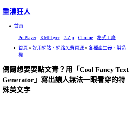
重灌狂人
Menu
Skip
首頁
to
content
PotPlayer
KMPlayer
7-Zip
Chrome
格式工廠
首頁
»
好用網站、網路免費資源
»
各種產生器、製造
機
偶爾想要耍點文青？用「Cool Fancy Text
Generator」寫出讓人無法一眼看穿的特
殊英文字