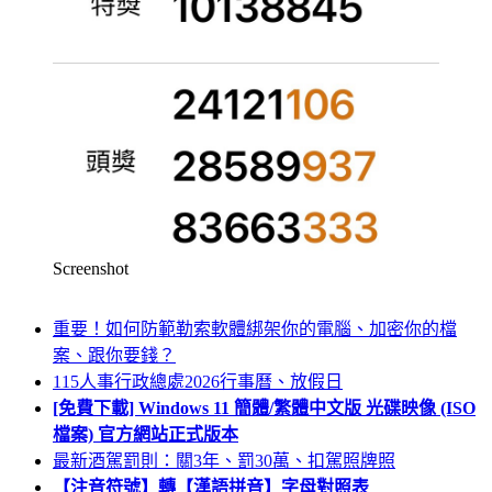
Screenshot
重要！如何防範勒索軟體綁架你的電腦、加密你的檔
案、跟你要錢？
115人事行政總處2026行事曆、放假日
[免費下載] Windows 11 簡體/繁體中文版 光碟映像 (ISO
檔案) 官方網站正式版本
最新酒駕罰則：關3年、罰30萬、扣駕照牌照
【注音符號】轉【漢語拼音】字母對照表