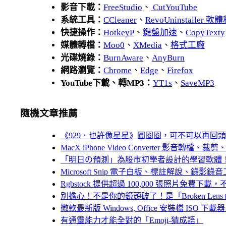
影音下載：
FreeStudio
、
CutYouTube
系統工具：
CCleaner
、
RevoUninstaller
快捷操作：
HotkeyP
、
鍵盤加速
、
CopyTexty
媒體轉檔：
Moo0
、
XMedia
、
格式工廠
光碟燒錄：
BurnAware
、
AnyBurn
網路瀏覽：
Chrome
、
Edge
、
Firefox
YouTube下載、轉MP3：
YT1s
、
SaveMP3
隨機文章推薦
《929．也許像星星》圓圈圈，可不可以再回頭
MacX iPhone Video Converter
「明日の預測」為股巿初學者設計的學習軟體
Microsoft Snip 電子白板、標註解說、錄影錄
Rgbstock 提供超過 100,000 張照片免費下
別擔心！不是你的鏡頭破了！是「Broken Le
微軟最新版 Windows, Office 安裝檔 ISO 下載器（Wi
有通靈能力才能全對的「Emoji-猜成語」