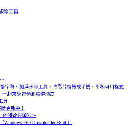
 軟體移除工具
~~
 影音轉檔、裁剪、掛字幕、加浮水印工具，將影片檔轉成手機、平板可用格式
！一起來練習預測股價漲跌
音工具
載，不斷更新中！
ns」的特效鏡頭啦～
ndows ISO Downloader v8.46）