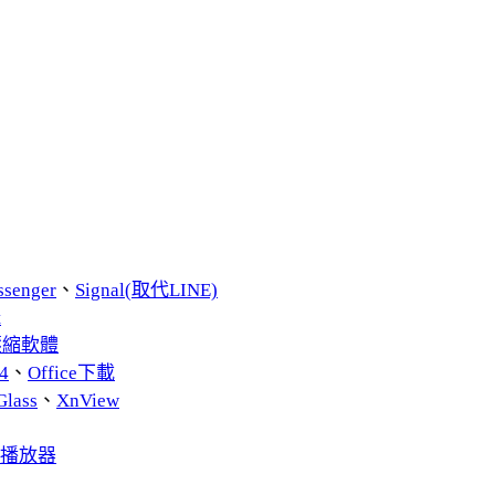
ssenger
、
Signal(取代LINE)
t
費壓縮軟體
4
、
Office下載
Glass
、
XnView
音播放器