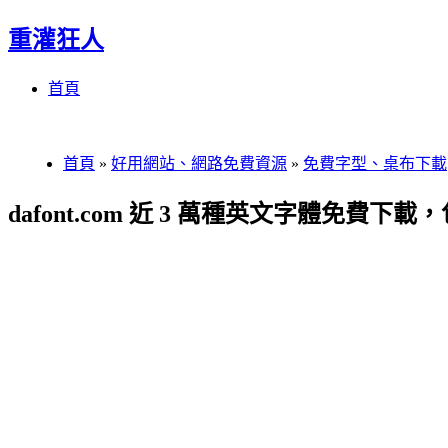
重灌狂人
Menu
Skip
首頁
to
content
首頁
»
好用網站、網路免費資源
»
免費字型、桌布下載
dafont.com 近 3 萬種英文字體免費下