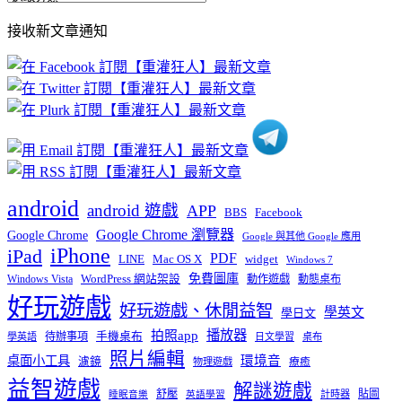
部
接收新文章通知
文
章
分
類
android
android 遊戲
APP
BBS
Facebook
Google Chrome 瀏覽器
Google Chrome
Google 與其他 Google 應用
iPhone
iPad
PDF
widget
LINE
Mac OS X
Windows 7
免費圖庫
Windows Vista
WordPress 網站架設
動作遊戲
動態桌布
好玩遊戲
好玩遊戲、休閒益智
學英文
學日文
播放器
拍照app
待辦事項
手機桌布
學英語
日文學習
桌布
照片編輯
桌面小工具
環境音
濾鏡
療癒
物理遊戲
益智遊戲
解謎遊戲
舒壓
貼圖
計時器
睡眠音樂
英語學習