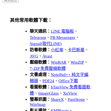
其他常用軟體下載：
聊天通訊：
LINE 電腦板
、
Telegram
、
FB Messenger
、
Signal(取代LINE)
防毒軟體：
小紅傘
、
卡巴斯基
、
AVG
、
Avast
壓縮軟體：
WinRAR
、
WinZIP
、
7-ZIP 免費壓縮軟體
文書處理：
NotePad++ 純文字編
輯器
、
PDF24
、
Office下載
看圖軟體：
IrfanView 免費看圖軟
體
、
ImageGlass
、
XnView
螢幕抓圖：
ShareX
、
FastStone
、
WinSnap
影片播放：
KMPlayer
、