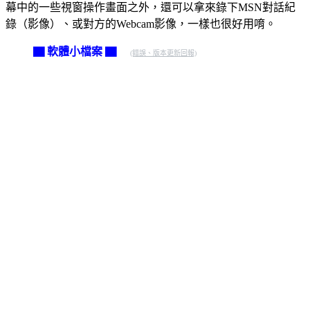
幕中的一些視窗操作畫面之外，還可以拿來錄下MSN對話紀
錄（影像）、或對方的Webcam影像，一樣也很好用唷。
▇ 軟體小檔案 ▇
(錯誤、版本更新回報)