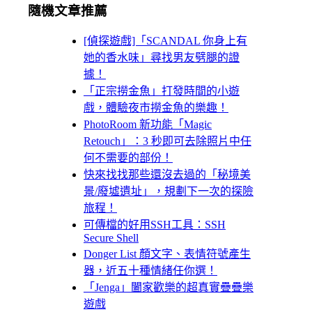
隨機文章推薦
[偵探遊戲]「SCANDAL 你身上有
她的香水味」尋找男友劈腿的證
據！
「正宗撈金魚」打發時間的小遊
戲，體驗夜市撈金魚的樂趣！
PhotoRoom 新功能「Magic
Retouch」：3 秒即可去除照片中任
何不需要的部份！
快來找找那些還沒去過的「秘境美
景/廢墟遺址」，規劃下一次的探險
旅程！
可傳檔的好用SSH工具：SSH
Secure Shell
Donger List 顏文字、表情符號產生
器，近五十種情緒任你選！
「Jenga」闔家歡樂的超真實疊疊樂
遊戲