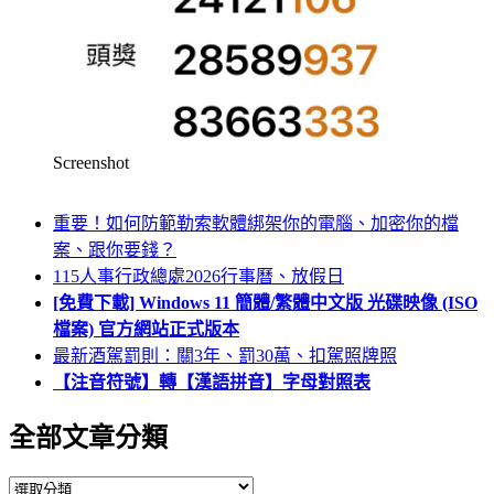
Screenshot
重要！如何防範勒索軟體綁架你的電腦、加密你的檔
案、跟你要錢？
115人事行政總處2026行事曆、放假日
[免費下載] Windows 11 簡體/繁體中文版 光碟映像 (ISO
檔案) 官方網站正式版本
最新酒駕罰則：關3年、罰30萬、扣駕照牌照
【注音符號】轉【漢語拼音】字母對照表
全部文章分類
全