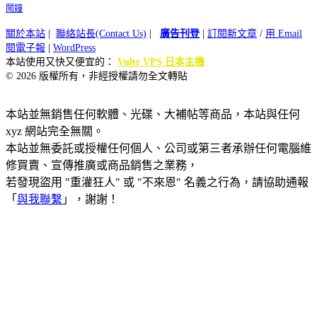
鬧鐘
關於本站
|
聯絡站長(Contact Us)
|
廣告刊登
|
訂閱新文章
/
用 Email
閱電子報
|
WordPress
本站使用又快又便宜的：
Vultr VPS 日本主機
© 2026 版權所有，非經授權請勿全文轉貼
本站並無銷售任何軟體、光碟、大補帖等商品，本站與任何
xyz 網站完全無關。
本站並無委託或授權任何個人、公司或第三者承辦任何電腦維
修買賣、宣傳推廣或商品銷售之業務，
若發現盜用 "重灌狂人" 或 "不來恩" 名義之行為，請協助通報
「
與我聯繫
」，謝謝！