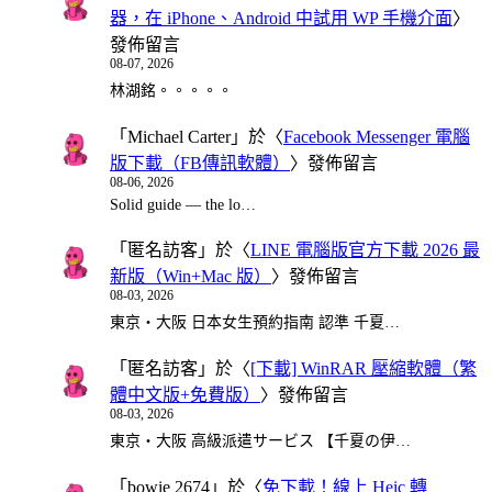
器，在 iPhone、Android 中試用 WP 手機介面
〉
發佈留言
08-07, 2026
林湖銘。。。。。
「
Michael Carter
」於〈
Facebook Messenger 電腦
版下載（FB傳訊軟體）
〉發佈留言
08-06, 2026
Solid guide — the lo…
「
匿名訪客
」於〈
LINE 電腦版官方下載 2026 最
新版（Win+Mac 版）
〉發佈留言
08-03, 2026
東京・大阪 日本女生預約指南 認準 千夏…
「
匿名訪客
」於〈
[下載] WinRAR 壓縮軟體（繁
體中文版+免費版）
〉發佈留言
08-03, 2026
東京・大阪 高級派遣サービス 【千夏の伊…
「
bowie 2674
」於〈
免下載！線上 Heic 轉