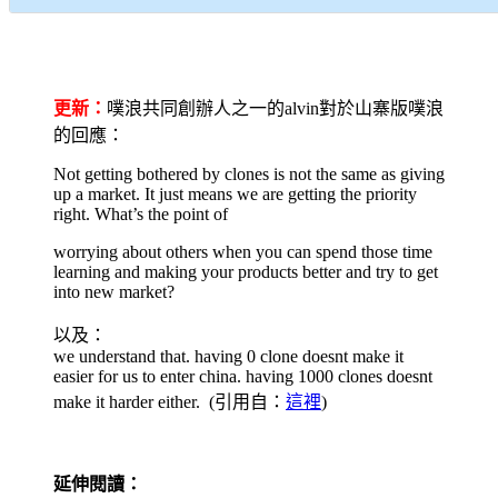
更新：
噗浪共同創辦人之一的alvin對於山寨版噗浪
的回應：
Not getting bothered by clones is not the same as giving
up a market. It just means we are getting the priority
right. What’s the point of
worrying about others when you can spend those time
learning and making your products better and try to get
into new market?
以及：
we understand that. having 0 clone doesnt make it
easier for us to enter china. having 1000 clones doesnt
make it harder either. (引用自：
這裡
)
延伸閱讀：