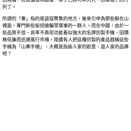
列了。
所謂的「寨」指的是盜寇聚集的地方，後來引申為那些躲在山
裡面，專門幹些偷拐搶騙等壞事的一群人。而在中國，由於一
些品質不佳、良率不高但功能看似強大的名牌仿製手機，因價
格低廉而迅速風行市場，陸續有人把這種仿製的產品戲稱這些
手機為「山寨手機」，大概是指偷人家的創意、盜人家的品牌
吧？