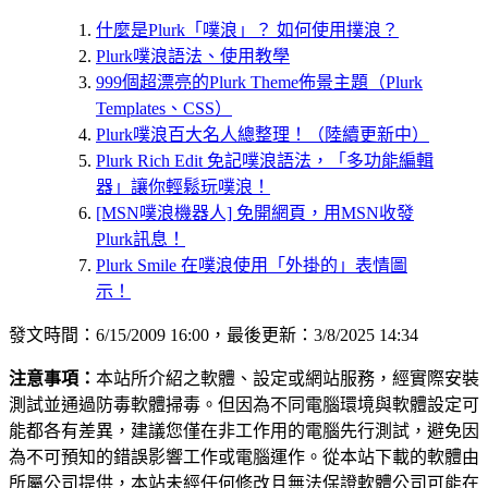
什麼是Plurk「噗浪」？ 如何使用撲浪？
Plurk噗浪語法、使用教學
999個超漂亮的Plurk Theme佈景主題（Plurk
Templates、CSS）
Plurk噗浪百大名人總整理！（陸續更新中）
Plurk Rich Edit 免記噗浪語法，「多功能編輯
器」讓你輕鬆玩噗浪！
[MSN噗浪機器人] 免開網頁，用MSN收發
Plurk訊息！
Plurk Smile 在噗浪使用「外掛的」表情圖
示！
發文時間：6/15/2009 16:00，最後更新：3/8/2025 14:34
注意事項：
本站所介紹之軟體、設定或網站服務，經實際安裝
測試並通過防毒軟體掃毒。但因為不同電腦環境與軟體設定可
能都各有差異，建議您僅在非工作用的電腦先行測試，避免因
為不可預知的錯誤影響工作或電腦運作。從本站下載的軟體由
所屬公司提供，本站未經任何修改且無法保證軟體公司可能在