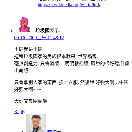
http://zh.wikipedia.org/wiki/Plurk
垃圾國
表示:
06-16, 2009上午 11:48.12
土匪就是土匪,
這種垃圾國家的民族根本就是, 世界禍害.
毫無創造力, 只會盜版….明明就盜版, 還說的很好聽,什麼
山寨版…
只會拿別人家的東西, 換上衣服, 然後說:好強大啊…中國
好強大啊~~~
大你叉叉圈圈啦
Reply