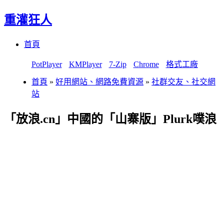
重灌狂人
Menu
Skip
首頁
to
content
PotPlayer
KMPlayer
7-Zip
Chrome
格式工廠
首頁
»
好用網站、網路免費資源
»
社群交友、社交網
站
「放浪.cn」中國的「山寨版」Plurk噗浪