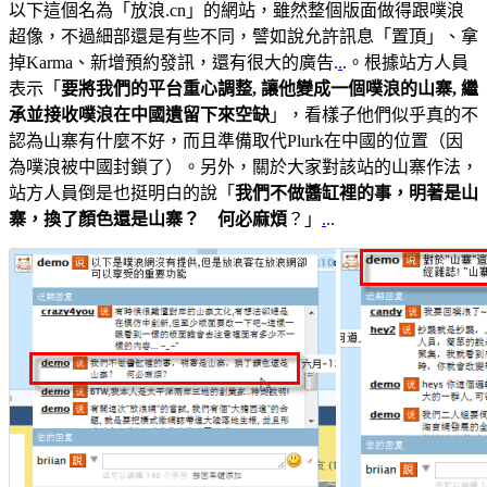
以下這個名為「放浪.cn」的網站，雖然整個版面做得跟噗浪
超像，不過細部還是有些不同，譬如說允許訊息「置頂」、拿
掉Karma、新增預約發訊，還有很大的廣告.
.
.。根據站方人員
表示「
要將我們的平台重心調整, 讓他變成一個噗浪的山寨, 繼
承並接收噗浪在中國遺留下來空缺
」，看樣子他們似乎真的不
認為山寨有什麼不好，而且準備取代Plurk在中國的位置（因
為噗浪被中國封鎖了）。另外，關於大家對該站的山寨作法，
站方人員倒是也挺明白的說「
我們不做醬缸裡的事，明著是山
寨，換了顏色還是山寨？ 何必麻煩
？」
.
..