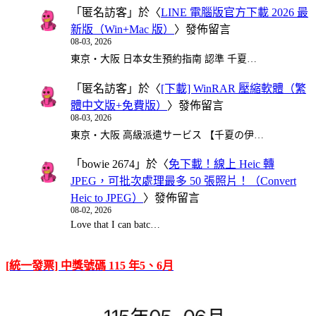
「
匿名訪客
」於〈
LINE 電腦版官方下載 2026 最
新版（Win+Mac 版）
〉發佈留言
08-03, 2026
東京・大阪 日本女生預約指南 認準 千夏…
「
匿名訪客
」於〈
[下載] WinRAR 壓縮軟體（繁
體中文版+免費版）
〉發佈留言
08-03, 2026
東京・大阪 高級派遣サービス 【千夏の伊…
「
bowie 2674
」於〈
免下載！線上 Heic 轉
JPEG，可批次處理最多 50 張照片！（Convert
Heic to JPEG）
〉發佈留言
08-02, 2026
Love that I can batc…
[統一發票] 中獎號碼 115 年5、6月