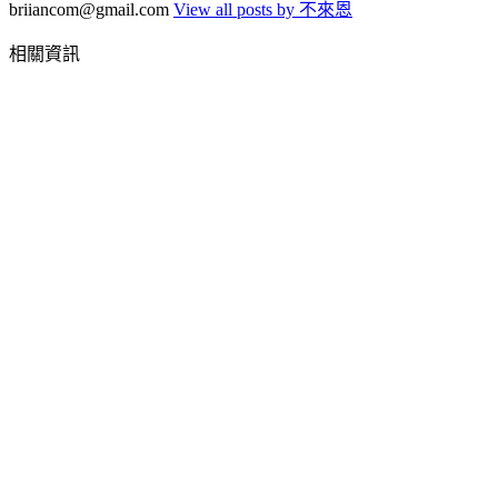
briiancom@gmail.com
View all posts by 不來恩
相關資訊