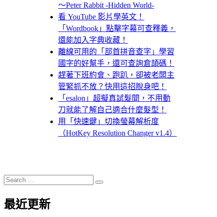
～Peter Rabbit -Hidden World-
看 YouTube 影片學英文！
「Wordbook」點擊字幕可查釋義，
還能加入字典收藏！
離線可用的「部首拼音查字」學習
國字的好幫手，還可查詢倉頡碼！
趕著下班約會、跑趴，卻被老闆主
管緊抓不放？快用這招脫身吧！
「esalon」超擬真試髮間，不用動
刀就能了解自己適合什麼髮型！
用「快速鍵」切換螢幕解析度
（HotKey Resolution Changer v1.4）
Search
Search
for:
最近更新