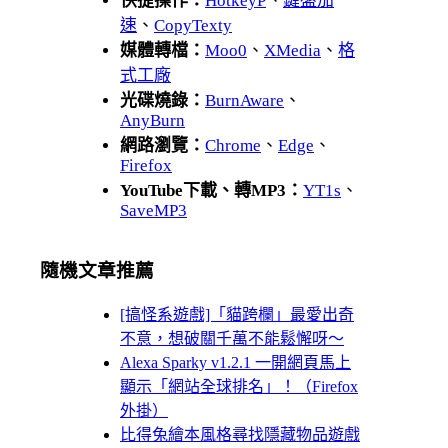
快捷操作：
HotkeyP
、
鍵盤加
速
、
CopyTexty
媒體轉檔：
Moo0
、
XMedia
、
格
式工廠
光碟燒錄：
BurnAware
、
AnyBurn
網路瀏覽：
Chrome
、
Edge
、
Firefox
YouTube下載、轉MP3：
YT1s
、
SaveMP3
隨機文章推薦
[搞怪系遊戲]「貓跨欄」最愛出奇
不意，想破關千萬不能鬆懈呀～
Alexa Sparky v1.2.1 一開網頁馬上
顯示「網站全球排名」！（Firefox
外掛）
比得兔繪本風格尋找隱藏物品遊戲