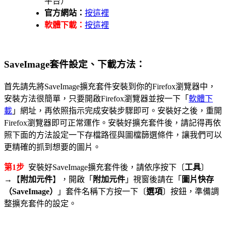
平台）
官方網站：
按這裡
軟體下載：
按這裡
SaveImage套件設定、下載方法：
首先請先將SaveImage擴充套件安裝到你的Firefox瀏覽器中，
安裝方法很簡單，只要開啟Firefox瀏覽器並按一下「
軟體下
載
」網址，再依照指示完成安裝步驟即可。安裝好之後，重開
Firefox瀏覽器即可正常運作。安裝好擴充套件後，請記得再依
照下面的方法設定一下存檔路徑與圖檔篩選條件，讓我們可以
更精確的抓到想要的圖片。
第1步
安裝好SaveImage擴充套件後，請依序按下〔
工具
〕
→【
附加元件
】，開啟「
附加元件
」視窗後請在「
圖片快存
（SaveImage）
」套件名稱下方按一下〔
選項
〕按鈕，準備調
整擴充套件的設定。