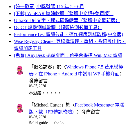
[統一發票] 中獎號碼 115 年 5、6月
[下載] WinRAR 壓縮軟體（繁體中文版+免費版）
UltraEdit 純文字、程式碼編輯器（繁體中文最新版）
OCCT 燒機測試軟體（超頻檢測必備工具）
PerformanceTest 電腦效能、運作速度測試軟體(中文版)
Wise Registry Cleaner 登錄檔清理、重組、系統最佳化、
電腦加速工具
[免費] AnyDesk 遠端桌面：跨平台遙控 Win, Mac 電腦
「
匿名訪客
」於〈
Windows Phone 7.5 芒果模擬
器，在 iPhone、Android 中試用 WP 手機介面
〉
發佈留言
08-07, 2026
林湖銘。。。。。
「
Michael Carter
」於〈
Facebook Messenger 電腦
版下載（FB傳訊軟體）
〉發佈留言
08-06, 2026
Solid guide — the lo…