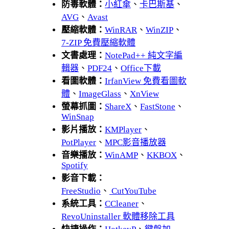
防毒軟體：
小紅傘
、
卡巴斯基
、
AVG
、
Avast
壓縮軟體：
WinRAR
、
WinZIP
、
7-ZIP 免費壓縮軟體
文書處理：
NotePad++ 純文字編
輯器
、
PDF24
、
Office下載
看圖軟體：
IrfanView 免費看圖軟
體
、
ImageGlass
、
XnView
螢幕抓圖：
ShareX
、
FastStone
、
WinSnap
影片播放：
KMPlayer
、
PotPlayer
、
MPC影音播放器
音樂播放：
WinAMP
、
KKBOX
、
Spotify
影音下載：
FreeStudio
、
CutYouTube
系統工具：
CCleaner
、
RevoUninstaller 軟體移除工具