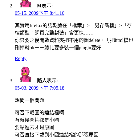
M
表示:
05-15, 2009下午 8:41.10
其實用firefox的話乾脆在「檔案」>「另存新檔」>「存
檔類型：網頁完整封裝」會更快……
你只要之後開啟資料夾把不用的圖delete、再把html檔也
刪掉就ok－－總比要多裝一個plugin要好……
Reply
路人
表示:
05-03, 2009下午 7:05.18
想問一個問題
可否下載圖的連結檔啊
有時候圖片都是小圖
要點進去才是原圖
可否直接下載到小圖連結檔的那張原圖