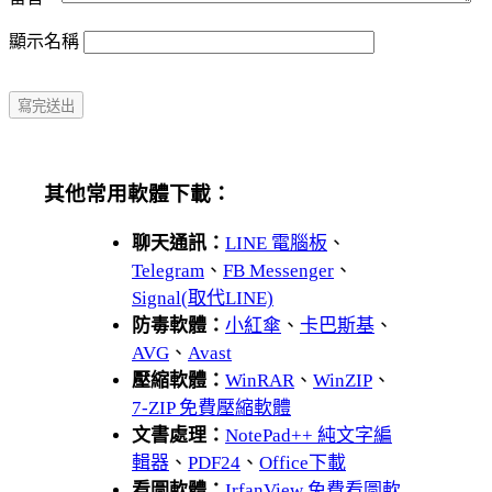
顯示名稱
其他常用軟體下載：
聊天通訊：
LINE 電腦板
、
Telegram
、
FB Messenger
、
Signal(取代LINE)
防毒軟體：
小紅傘
、
卡巴斯基
、
AVG
、
Avast
壓縮軟體：
WinRAR
、
WinZIP
、
7-ZIP 免費壓縮軟體
文書處理：
NotePad++ 純文字編
輯器
、
PDF24
、
Office下載
看圖軟體：
IrfanView 免費看圖軟