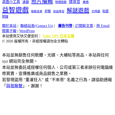
照片編輯
桌面小工具
環境音
濾鏡
療癒
物理遊戲
益智遊戲
解謎遊戲
舒壓
貼圖
計時器
睡眠音樂
英語學習
鬧鐘
關於本站
|
聯絡站長(Contact Us)
|
廣告刊登
|
訂閱新文章
/
用 Email
閱電子報
|
WordPress
本站使用又快又便宜的：
Vultr VPS 日本主機
© 2026 版權所有，非經授權請勿全文轉貼
本站並無銷售任何軟體、光碟、大補帖等商品，本站與任何
xyz 網站完全無關。
本站並無委託或授權任何個人、公司或第三者承辦任何電腦維
修買賣、宣傳推廣或商品銷售之業務，
若發現盜用 "重灌狂人" 或 "不來恩" 名義之行為，請協助通報
「
與我聯繫
」，謝謝！