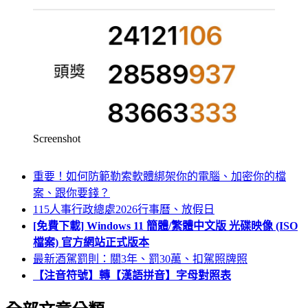
Screenshot
重要！如何防範勒索軟體綁架你的電腦、加密你的檔
案、跟你要錢？
115人事行政總處2026行事曆、放假日
[免費下載] Windows 11 簡體/繁體中文版 光碟映像 (ISO
檔案) 官方網站正式版本
最新酒駕罰則：關3年、罰30萬、扣駕照牌照
【注音符號】轉【漢語拼音】字母對照表