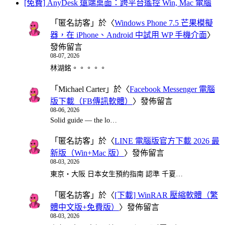
[免費] AnyDesk 遠端桌面：跨平台遙控 Win, Mac 電腦
「
匿名訪客
」於〈
Windows Phone 7.5 芒果模擬
器，在 iPhone、Android 中試用 WP 手機介面
〉
發佈留言
08-07, 2026
林湖銘。。。。。
「
Michael Carter
」於〈
Facebook Messenger 電腦
版下載（FB傳訊軟體）
〉發佈留言
08-06, 2026
Solid guide — the lo…
「
匿名訪客
」於〈
LINE 電腦版官方下載 2026 最
新版（Win+Mac 版）
〉發佈留言
08-03, 2026
東京・大阪 日本女生預約指南 認準 千夏…
「
匿名訪客
」於〈
[下載] WinRAR 壓縮軟體（繁
體中文版+免費版）
〉發佈留言
08-03, 2026