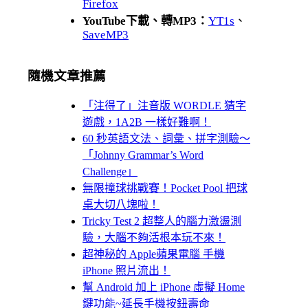
Firefox
YouTube下載、轉MP3：
YT1s
、
SaveMP3
隨機文章推薦
「注得了」注音版 WORDLE 猜字
遊戲，1A2B 一樣好難啊！
60 秒英語文法、詞彙、拼字測驗～
「Johnny Grammar’s Word
Challenge」
無限撞球挑戰賽！Pocket Pool 把球
桌大切八塊啦！
Tricky Test 2 超整人的腦力激盪測
驗，大腦不夠活根本玩不來！
超神秘的 Apple蘋果電腦 手機
iPhone 照片流出！
幫 Android 加上 iPhone 虛擬 Home
鍵功能~延長手機按鈕壽命