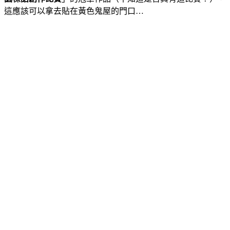
這應該可以拿去貼在黃色鬼屋的門口…