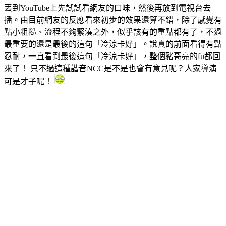
丟到YouTube上先試試看網友的口味，然後再放到電視台去
播。由目前網友的反應看來初步的效果還算不錯，除了感覺有
點小粗糙、流程不夠緊湊之外，似乎該有的重點都有了，不過
最重要的還是最後的這句「冷涼卡好」。說真的前面看得有點
忍耐，一直看到最後這句「冷涼卡好」，整個豬哥亮的fu都回
來了！ 只不過這種諧音NCC是不是也會有意見呢？人家導演
可是才子呢！