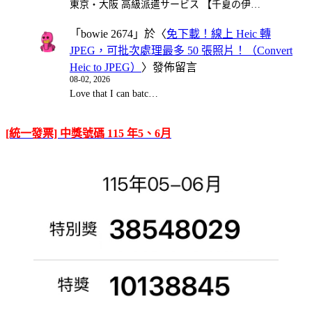
東京・大阪 高級派遣サービス 【千夏の伊…
「
bowie 2674
」於〈
免下載！線上 Heic 轉
JPEG，可批次處理最多 50 張照片！（Convert
Heic to JPEG）
〉發佈留言
08-02, 2026
Love that I can batc…
[統一發票] 中獎號碼 115 年5、6月