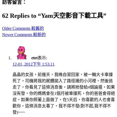
訪客留言：
62 Replies to “Yam天空影音下載工具”
Comment
Older Comments 較舊的
navigation
Newer Comments 較新的
etet
表示:
12-01, 2012下午 1:53.11
晶晶的女孩，前幾天，我晚自習回家，被一輛大卡車撞
死了，司機將我的屍體拋入了路徑邊的小河裡，然後逃
走了，你看見了這條消息後，請將她發給4個論壇，如果
沒有發，你的媽媽會在1個月被車撞死，你的爸爸會得絕
症，如果你照著上面做了，在5天后，你喜歡的人也會喜
歡你，這條消息太毒了，我不得不發(對不起,我不得不
發)~~~