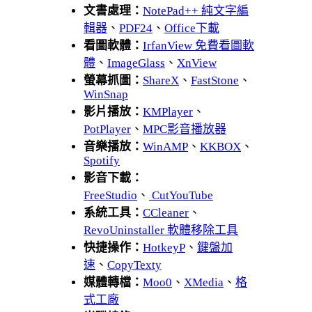
文書處理：
NotePad++ 純文字編
輯器
、
PDF24
、
Office下載
看圖軟體：
IrfanView 免費看圖軟
體
、
ImageGlass
、
XnView
螢幕抓圖：
ShareX
、
FastStone
、
WinSnap
影片播放：
KMPlayer
、
PotPlayer
、
MPC影音播放器
音樂播放：
WinAMP
、
KKBOX
、
Spotify
影音下載：
FreeStudio
、
CutYouTube
系統工具：
CCleaner
、
RevoUninstaller 軟體移除工具
快捷操作：
HotkeyP
、
鍵盤加
速
、
CopyTexty
媒體轉檔：
Moo0
、
XMedia
、
格
式工廠