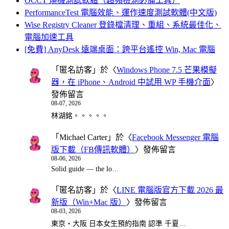
OCCT 燒機測試軟體（超頻檢測必備工具）
PerformanceTest 電腦效能、運作速度測試軟體(中文版)
Wise Registry Cleaner 登錄檔清理、重組、系統最佳化、
電腦加速工具
[免費] AnyDesk 遠端桌面：跨平台遙控 Win, Mac 電腦
「
匿名訪客
」於〈
Windows Phone 7.5 芒果模擬
器，在 iPhone、Android 中試用 WP 手機介面
〉
發佈留言
08-07, 2026
林湖銘。。。。。
「
Michael Carter
」於〈
Facebook Messenger 電腦
版下載（FB傳訊軟體）
〉發佈留言
08-06, 2026
Solid guide — the lo…
「
匿名訪客
」於〈
LINE 電腦版官方下載 2026 最
新版（Win+Mac 版）
〉發佈留言
08-03, 2026
東京・大阪 日本女生預約指南 認準 千夏…