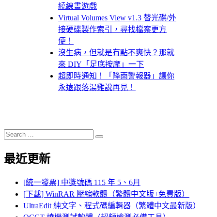
繞線畫遊戲
Virtual Volumes View v1.3 替光碟/外
接硬碟製作索引，尋找檔案更方
便！
沒生病，但就是有點不爽快？那就
來 DIY「足底按摩」一下
超即時通知！「降雨警報器」讓你
永遠跟落湯雞說再見！
Search
Search
for:
最近更新
[統一發票] 中獎號碼 115 年 5、6月
[下載] WinRAR 壓縮軟體（繁體中文版+免費版）
UltraEdit 純文字、程式碼編輯器（繁體中文最新版）