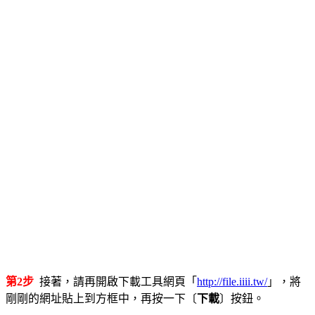
第2步
接著，請再開啟下載工具網頁「
http://file.iiii.tw/
」，將
剛剛的網址貼上到方框中，再按一下〔
下載
〕按鈕。