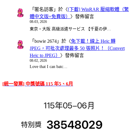
「
匿名訪客
」於〈
[下載] WinRAR 壓縮軟體（繁
體中文版+免費版）
〉發佈留言
08-03, 2026
東京・大阪 高級派遣サービス 【千夏の伊…
「
bowie 2674
」於〈
免下載！線上 Heic 轉
JPEG，可批次處理最多 50 張照片！（Convert
Heic to JPEG）
〉發佈留言
08-02, 2026
Love that I can batc…
[統一發票] 中獎號碼 115 年5、6月