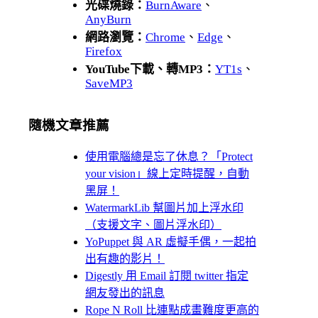
光碟燒錄：
BurnAware
、
AnyBurn
網路瀏覽：
Chrome
、
Edge
、
Firefox
YouTube下載、轉MP3：
YT1s
、
SaveMP3
隨機文章推薦
使用電腦總是忘了休息？「Protect
your vision」線上定時提醒，自動
黑屏！
WatermarkLib 幫圖片加上浮水印
（支援文字、圖片浮水印）
YoPuppet 與 AR 虛擬手偶，一起拍
出有趣的影片！
Digestly 用 Email 訂閱 twitter 指定
網友發出的訊息
Rope N Roll 比連點成畫難度更高的