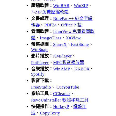
壓縮軟體：
WinRAR
、
WinZIP
、
7-ZIP 免費壓縮軟體
文書處理：
NotePad++ 純文字編
輯器
、
PDF24
、
Office下載
看圖軟體：
IrfanView 免費看圖軟
體
、
ImageGlass
、
XnView
螢幕抓圖：
ShareX
、
FastStone
、
WinSnap
影片播放：
KMPlayer
、
PotPlayer
、
MPC影音播放器
音樂播放：
WinAMP
、
KKBOX
、
Spotify
影音下載：
FreeStudio
、
CutYouTube
系統工具：
CCleaner
、
RevoUninstaller 軟體移除工具
快捷操作：
HotkeyP
、
鍵盤加
速
、
CopyTexty