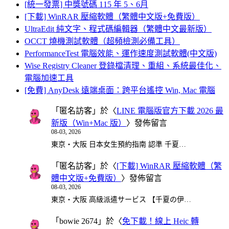
[統一發票] 中獎號碼 115 年 5、6月
[下載] WinRAR 壓縮軟體（繁體中文版+免費版）
UltraEdit 純文字、程式碼編輯器（繁體中文最新版）
OCCT 燒機測試軟體（超頻檢測必備工具）
PerformanceTest 電腦效能、運作速度測試軟體(中文版)
Wise Registry Cleaner 登錄檔清理、重組、系統最佳化、
電腦加速工具
[免費] AnyDesk 遠端桌面：跨平台遙控 Win, Mac 電腦
「
匿名訪客
」於〈
LINE 電腦版官方下載 2026 最
新版（Win+Mac 版）
〉發佈留言
08-03, 2026
東京・大阪 日本女生預約指南 認準 千夏…
「
匿名訪客
」於〈
[下載] WinRAR 壓縮軟體（繁
體中文版+免費版）
〉發佈留言
08-03, 2026
東京・大阪 高級派遣サービス 【千夏の伊…
「
bowie 2674
」於〈
免下載！線上 Heic 轉