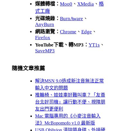
媒體轉檔：
Moo0
、
XMedia
、
格
式工廠
光碟燒錄：
BurnAware
、
AnyBurn
網路瀏覽：
Chrome
、
Edge
、
Firefox
YouTube下載、轉MP3：
YT1s
、
SaveMP3
隨機文章推薦
解決MSN 9.0造成新注音無法正常
輸入中文的問題
推輪椅、娃娃車好難叫車？「友善
台北好司機」讓行動不便、視障朋
友出門更便利
Mac 電腦專用的《小麥注音輸入
法》McBopomofo v1.0 最新版
USB Oblivion 清除隨身碟、外接硬