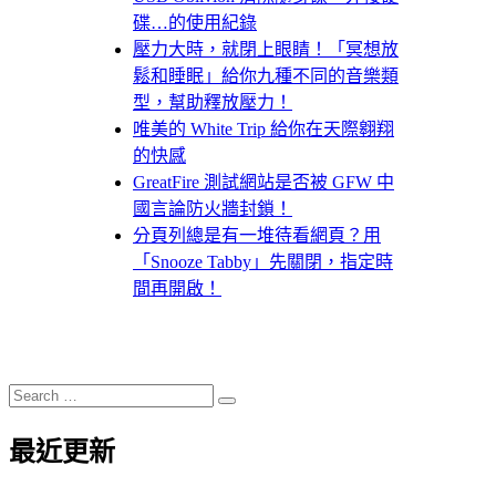
碟…的使用紀錄
壓力大時，就閉上眼睛！「冥想放
鬆和睡眠」給你九種不同的音樂類
型，幫助釋放壓力！
唯美的 White Trip 給你在天際翱翔
的快感
GreatFire 測試網站是否被 GFW 中
國言論防火牆封鎖！
分頁列總是有一堆待看網頁？用
「Snooze Tabby」先關閉，指定時
間再開啟！
Search
Search
for:
最近更新