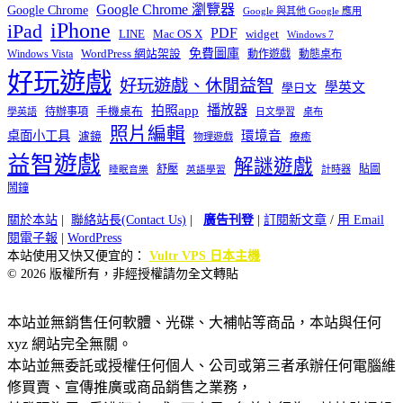
Google Chrome 瀏覽器
Google Chrome
Google 與其他 Google 應用
iPhone
iPad
PDF
widget
LINE
Mac OS X
Windows 7
免費圖庫
Windows Vista
WordPress 網站架設
動作遊戲
動態桌布
好玩遊戲
好玩遊戲、休閒益智
學英文
學日文
播放器
拍照app
待辦事項
手機桌布
學英語
日文學習
桌布
照片編輯
桌面小工具
環境音
濾鏡
療癒
物理遊戲
益智遊戲
解謎遊戲
舒壓
貼圖
計時器
睡眠音樂
英語學習
鬧鐘
關於本站
|
聯絡站長(Contact Us)
|
廣告刊登
|
訂閱新文章
/
用 Email
閱電子報
|
WordPress
本站使用又快又便宜的：
Vultr VPS 日本主機
© 2026 版權所有，非經授權請勿全文轉貼
本站並無銷售任何軟體、光碟、大補帖等商品，本站與任何
xyz 網站完全無關。
本站並無委託或授權任何個人、公司或第三者承辦任何電腦維
修買賣、宣傳推廣或商品銷售之業務，