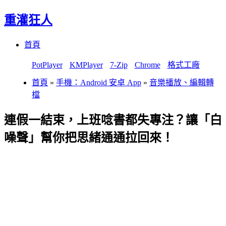
重灌狂人
Menu
Skip
首頁
to
content
PotPlayer
KMPlayer
7-Zip
Chrome
格式工廠
首頁
»
手機：Android 安卓 App
»
音樂播放、編輯轉
檔
連假一結束，上班唸書都失專注？讓「白
噪聲」幫你把思緒通通拉回來！