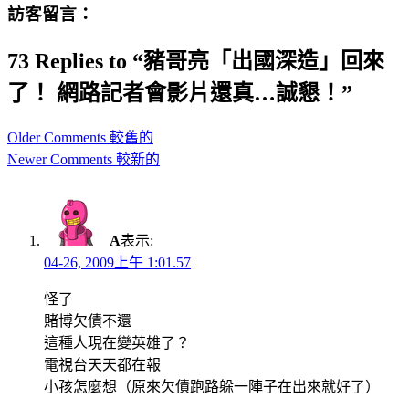
訪客留言：
73 Replies to “豬哥亮「出國深造」回來
了！ 網路記者會影片還真…誠懇！”
Comment
Older Comments 較舊的
navigation
Newer Comments 較新的
A
表示:
04-26, 2009上午 1:01.57
怪了
賭博欠債不還
這種人現在變英雄了？
電視台天天都在報
小孩怎麼想（原來欠債跑路躲一陣子在出來就好了）