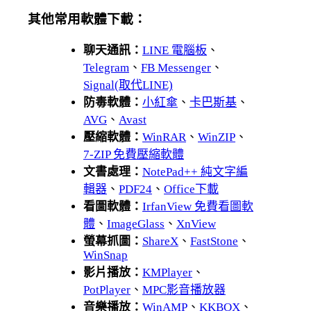
其他常用軟體下載：
聊天通訊：
LINE 電腦板
、
Telegram
、
FB Messenger
、
Signal(取代LINE)
防毒軟體：
小紅傘
、
卡巴斯基
、
AVG
、
Avast
壓縮軟體：
WinRAR
、
WinZIP
、
7-ZIP 免費壓縮軟體
文書處理：
NotePad++ 純文字編
輯器
、
PDF24
、
Office下載
看圖軟體：
IrfanView 免費看圖軟
體
、
ImageGlass
、
XnView
螢幕抓圖：
ShareX
、
FastStone
、
WinSnap
影片播放：
KMPlayer
、
PotPlayer
、
MPC影音播放器
音樂播放：
WinAMP
、
KKBOX
、