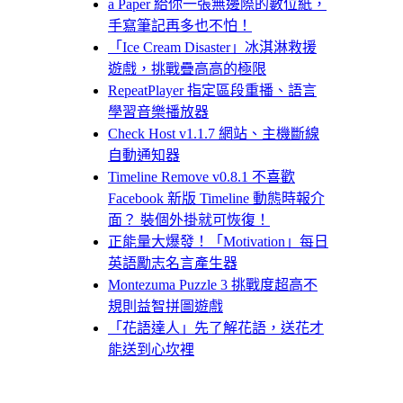
a Paper 給你一張無邊際的數位紙，
手寫筆記再多也不怕！
「Ice Cream Disaster」冰淇淋救援
遊戲，挑戰疊高高的極限
RepeatPlayer 指定區段重播、語言
學習音樂播放器
Check Host v1.1.7 網站、主機斷線
自動通知器
Timeline Remove v0.8.1 不喜歡
Facebook 新版 Timeline 動態時報介
面？ 裝個外掛就可恢復！
正能量大爆發！「Motivation」每日
英語勵志名言產生器
Montezuma Puzzle 3 挑戰度超高不
規則益智拼圖遊戲
「花語達人」先了解花語，送花才
能送到心坎裡