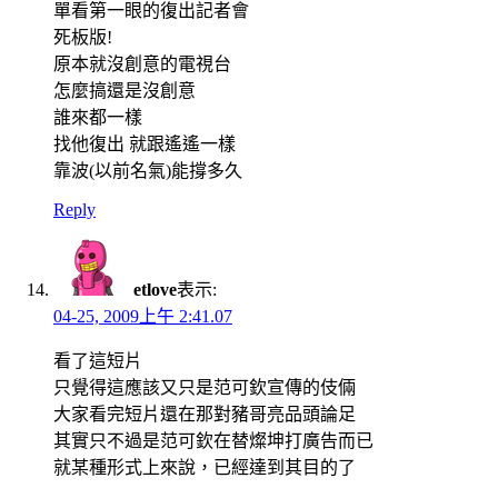
單看第一眼的復出記者會
死板版!
原本就沒創意的電視台
怎麼搞還是沒創意
誰來都一樣
找他復出 就跟遙遙一樣
靠波(以前名氣)能撐多久
Reply
etlove
表示:
04-25, 2009上午 2:41.07
看了這短片
只覺得這應該又只是范可欽宣傳的伎倆
大家看完短片還在那對豬哥亮品頭論足
其實只不過是范可欽在替燦坤打廣告而已
就某種形式上來說，已經達到其目的了