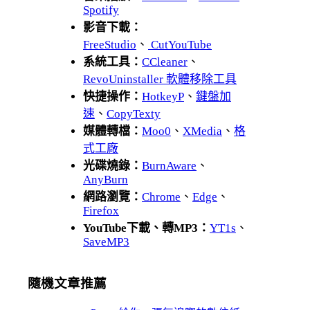
Spotify
影音下載：
FreeStudio
、
CutYouTube
系統工具：
CCleaner
、
RevoUninstaller 軟體移除工具
快捷操作：
HotkeyP
、
鍵盤加
速
、
CopyTexty
媒體轉檔：
Moo0
、
XMedia
、
格
式工廠
光碟燒錄：
BurnAware
、
AnyBurn
網路瀏覽：
Chrome
、
Edge
、
Firefox
YouTube下載、轉MP3：
YT1s
、
SaveMP3
隨機文章推薦