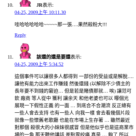
JR
表示:
04-25, 2009上午 10:11.30
哇哈哈哈哈哈~~~~~那一張….果然殺粉大!!!
Reply
該還的還是要還
表示:
04-25, 2009上午 5:34.52
這個事件可以讓很多人都得到 一部份的受益或是解脫….
讓他有能力出來工作賺錢 然後還錢 (以解除不少債主的
長年要不到錢的窘迫… 但是若是賭債那就… 唉) 讓范可
欽 廠商 等人從中 獲利 讓余天 和他老婆也可以 曝個光
展現一下假性正義 的一面 … 到底合不合潮流 反正總有
一些人會去支持 也有一些人 向我一樣 會去看幾個片段
就像一些懷舊老歌廳 也能在市場上生存著 … 雖然最近
對那個 殺很大的小妹妹很感冒 但是他似乎也是這商業市
場的一角 那天聽他講話 差點胃絞痛 真是 … 夠了 所以