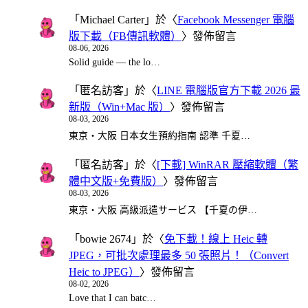
「
Michael Carter
」於〈
Facebook Messenger 電腦
版下載（FB傳訊軟體）
〉發佈留言
08-06, 2026
Solid guide — the lo…
「
匿名訪客
」於〈
LINE 電腦版官方下載 2026 最
新版（Win+Mac 版）
〉發佈留言
08-03, 2026
東京・大阪 日本女生預約指南 認準 千夏…
「
匿名訪客
」於〈
[下載] WinRAR 壓縮軟體（繁
體中文版+免費版）
〉發佈留言
08-03, 2026
東京・大阪 高級派遣サービス 【千夏の伊…
「
bowie 2674
」於〈
免下載！線上 Heic 轉
JPEG，可批次處理最多 50 張照片！（Convert
Heic to JPEG）
〉發佈留言
08-02, 2026
Love that I can batc…