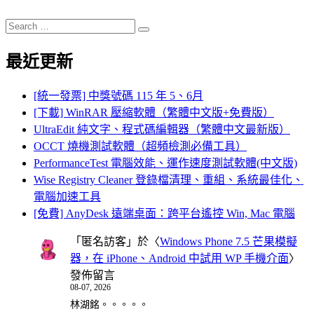
Search
Search
for:
最近更新
[統一發票] 中獎號碼 115 年 5、6月
[下載] WinRAR 壓縮軟體（繁體中文版+免費版）
UltraEdit 純文字、程式碼編輯器（繁體中文最新版）
OCCT 燒機測試軟體（超頻檢測必備工具）
PerformanceTest 電腦效能、運作速度測試軟體(中文版)
Wise Registry Cleaner 登錄檔清理、重組、系統最佳化、
電腦加速工具
[免費] AnyDesk 遠端桌面：跨平台遙控 Win, Mac 電腦
「
匿名訪客
」於〈
Windows Phone 7.5 芒果模擬
器，在 iPhone、Android 中試用 WP 手機介面
〉
發佈留言
08-07, 2026
林湖銘。。。。。