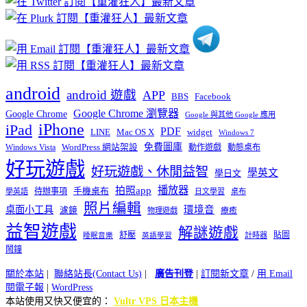
類
android
android 遊戲
APP
BBS
Facebook
Google Chrome 瀏覽器
Google Chrome
Google 與其他 Google 應用
iPhone
iPad
PDF
widget
LINE
Mac OS X
Windows 7
免費圖庫
Windows Vista
WordPress 網站架設
動作遊戲
動態桌布
好玩遊戲
好玩遊戲、休閒益智
學英文
學日文
播放器
拍照app
待辦事項
手機桌布
學英語
日文學習
桌布
照片編輯
桌面小工具
環境音
濾鏡
療癒
物理遊戲
益智遊戲
解謎遊戲
舒壓
貼圖
計時器
睡眠音樂
英語學習
鬧鐘
關於本站
|
聯絡站長(Contact Us)
|
廣告刊登
|
訂閱新文章
/
用 Email
閱電子報
|
WordPress
本站使用又快又便宜的：
Vultr VPS 日本主機