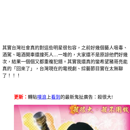
其實台灣社會真的對這些明星很包容，之前好幾個藝人吸毒、
酒駕、喝酒開車還撞死人…一堆的，大家還不是原諒他們好幾
次，結果一個個又都重複犯錯。其實我還真的蠻希望豬哥亮能
真的「回來了」，台灣現在的電視劇、綜藝節目實在太無聊
了！！！
更新：
轉貼
噗浪
上
看到
的最新鬼扯廣告：殺很大!