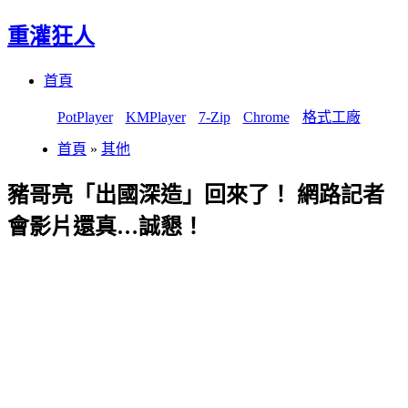
重灌狂人
Menu
Skip
首頁
to
content
PotPlayer
KMPlayer
7-Zip
Chrome
格式工廠
首頁
»
其他
豬哥亮「出國深造」回來了！ 網路記者
會影片還真…誠懇！