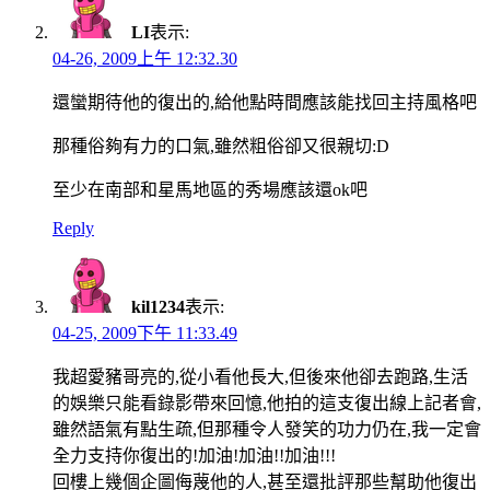
LI
表示:
04-26, 2009上午 12:32.30
還蠻期待他的復出的,給他點時間應該能找回主持風格吧
那種俗夠有力的口氣,雖然粗俗卻又很親切:D
至少在南部和星馬地區的秀場應該還ok吧
Reply
kil1234
表示:
04-25, 2009下午 11:33.49
我超愛豬哥亮的,從小看他長大,但後來他卻去跑路,生活
的娛樂只能看錄影帶來回憶,他拍的這支復出線上記者會,
雖然語氣有點生疏,但那種令人發笑的功力仍在,我一定會
全力支持你復出的!加油!加油!!加油!!!
回樓上幾個企圖侮蔑他的人,甚至還批評那些幫助他復出