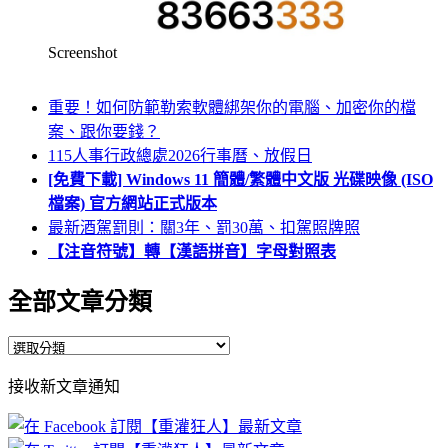
Screenshot
重要！如何防範勒索軟體綁架你的電腦、加密你的檔
案、跟你要錢？
115人事行政總處2026行事曆、放假日
[免費下載] Windows 11 簡體/繁體中文版 光碟映像 (ISO
檔案) 官方網站正式版本
最新酒駕罰則：關3年、罰30萬、扣駕照牌照
【注音符號】轉【漢語拼音】字母對照表
全部文章分類
全
部
接收新文章通知
文
章
分