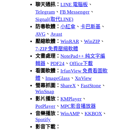
聊天通訊：
LINE 電腦板
、
Telegram
、
FB Messenger
、
Signal(取代LINE)
防毒軟體：
小紅傘
、
卡巴斯基
、
AVG
、
Avast
壓縮軟體：
WinRAR
、
WinZIP
、
7-ZIP 免費壓縮軟體
文書處理：
NotePad++ 純文字編
輯器
、
PDF24
、
Office下載
看圖軟體：
IrfanView 免費看圖軟
體
、
ImageGlass
、
XnView
螢幕抓圖：
ShareX
、
FastStone
、
WinSnap
影片播放：
KMPlayer
、
PotPlayer
、
MPC影音播放器
音樂播放：
WinAMP
、
KKBOX
、
Spotify
影音下載：