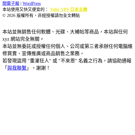
閱電子報
|
WordPress
本站使用又快又便宜的：
Vultr VPS 日本主機
© 2026 版權所有，非經授權請勿全文轉貼
本站並無銷售任何軟體、光碟、大補帖等商品，本站與任何
xyz 網站完全無關。
本站並無委託或授權任何個人、公司或第三者承辦任何電腦維
修買賣、宣傳推廣或商品銷售之業務，
若發現盜用 "重灌狂人" 或 "不來恩" 名義之行為，請協助通報
「
與我聯繫
」，謝謝！