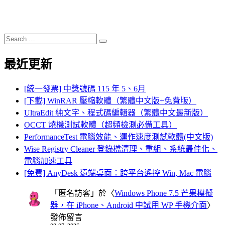
Search
Search
for:
最近更新
[統一發票] 中獎號碼 115 年 5、6月
[下載] WinRAR 壓縮軟體（繁體中文版+免費版）
UltraEdit 純文字、程式碼編輯器（繁體中文最新版）
OCCT 燒機測試軟體（超頻檢測必備工具）
PerformanceTest 電腦效能、運作速度測試軟體(中文版)
Wise Registry Cleaner 登錄檔清理、重組、系統最佳化、
電腦加速工具
[免費] AnyDesk 遠端桌面：跨平台遙控 Win, Mac 電腦
「
匿名訪客
」於〈
Windows Phone 7.5 芒果模擬
器，在 iPhone、Android 中試用 WP 手機介面
〉
發佈留言