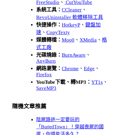
FreeStudio
、
CutYouTube
系統工具：
CCleaner
、
RevoUninstaller 軟體移除工具
快捷操作：
HotkeyP
、
鍵盤加
速
、
CopyTexty
媒體轉檔：
Moo0
、
XMedia
、
格
式工廠
光碟燒錄：
BurnAware
、
AnyBurn
網路瀏覽：
Chrome
、
Edge
、
Firefox
YouTube下載、轉MP3：
YT1s
、
SaveMP3
隨機文章推薦
陰屍路迷一定要玩的
「BuriedTown」！穿越喪屍的國
度，你還能活多久？