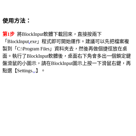
使用方法：
第1步
將BlockInput軟體下載回來，直接按兩下
「BlockInput
.
exe」程式即可開始運作。建議可以先把檔案複
製到「C:\Program Files」資料夾去，然後再做個捷徑放在桌
面。執行了BlockInput軟體後，桌面右下角會多出一個鎖定鍵
盤滑鼠的小圖示，請在BlockInput圖示上按一下滑鼠右鍵，再
點選【Settings.
.
.】。