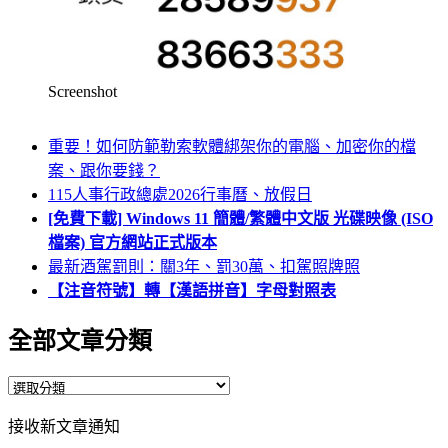
Screenshot
重要！如何防範勒索軟體綁架你的電腦、加密你的檔
案、跟你要錢？
115人事行政總處2026行事曆、放假日
[免費下載] Windows 11 簡體/繁體中文版 光碟映像 (ISO
檔案) 官方網站正式版本
最新酒駕罰則：關3年、罰30萬、扣駕照牌照
【注音符號】轉【漢語拼音】字母對照表
全部文章分類
全
部
接收新文章通知
文