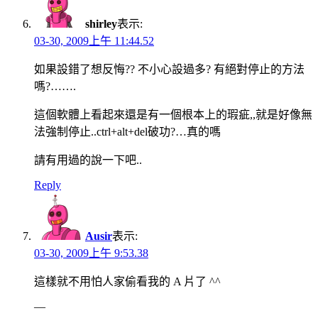
shirley
表示:
03-30, 2009上午 11:44.52
如果設錯了想反悔?? 不小心設過多? 有絕對停止的方法
嗎?…….
這個軟體上看起來還是有一個根本上的瑕疵,,就是好像無
法強制停止..ctrl+alt+del破功?…真的嗎
請有用過的說一下吧..
Reply
Ausir
表示:
03-30, 2009上午 9:53.38
這樣就不用怕人家偷看我的 A 片了 ^^
—