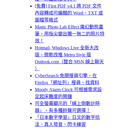
[免費] First PDF v4.1 將 PDF 文件
內容轉成可編輯的 Word、TXT 或
圖檔等格式
Magic Photo Lab Effect 魔幻動態畫
筆，用指尖變出獨一無二的照片特
效！
Hotmail, Windows Live 全新大改
版，微軟改推 Metro Style 版
Outlook.com（整合 MSN 線上聊天
）
CyberSearch 免開搜尋引擎，在
Firefox「網址列」搜尋、找資料
Moody Alarm Clock 可根據需求設
定起床難度的鬧鐘
可全螢幕顯示的「線上倒數計時
器」，有多種鈴聲可選擇！
「日本數字學習」日文的數字唸
法、真人發音、閃卡練習