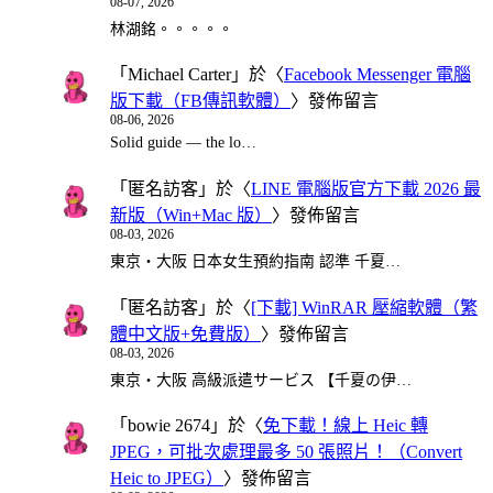
08-07, 2026
林湖銘。。。。。
「
Michael Carter
」於〈
Facebook Messenger 電腦
版下載（FB傳訊軟體）
〉發佈留言
08-06, 2026
Solid guide — the lo…
「
匿名訪客
」於〈
LINE 電腦版官方下載 2026 最
新版（Win+Mac 版）
〉發佈留言
08-03, 2026
東京・大阪 日本女生預約指南 認準 千夏…
「
匿名訪客
」於〈
[下載] WinRAR 壓縮軟體（繁
體中文版+免費版）
〉發佈留言
08-03, 2026
東京・大阪 高級派遣サービス 【千夏の伊…
「
bowie 2674
」於〈
免下載！線上 Heic 轉
JPEG，可批次處理最多 50 張照片！（Convert
Heic to JPEG）
〉發佈留言