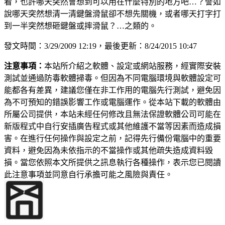
看，也許哪天突然會想到可以用在什麼特別的地方吧…？譬如
說哪天突然想清一清鍵盤滑鼠卻不想先關機，或者哪天打字打
到一半突然想砸鍵盤或摔滑鼠？…之類的。
發文時間：3/29/2009 12:19，最後更新：8/24/2015 10:47
注意事項：
本站所介紹之軟體、設定或網站服務，經實際安裝
測試並通過防毒軟體掃毒。但因為不同電腦環境與軟體設定可
能都各有差異，建議您僅在非工作用的電腦先行測試，避免因
為不可預知的錯誤影響工作或電腦運作。從本站下載的軟體由
所屬公司提供，本站未經任何修改且無法保證軟體公司可能在
新版程式中自行安插廣告程式或其他維護不當等因素而造成損
害。在進行任何操作與設定之前，記得先行備份電腦中的重要
資料，避免因為未依指示的不當操作或其他疏失造成資料毀
損。當您依照本文所提供之訊息執行各種操作，表示您已閱讀
此注意事項並同意自行承擔可能之風險與責任。