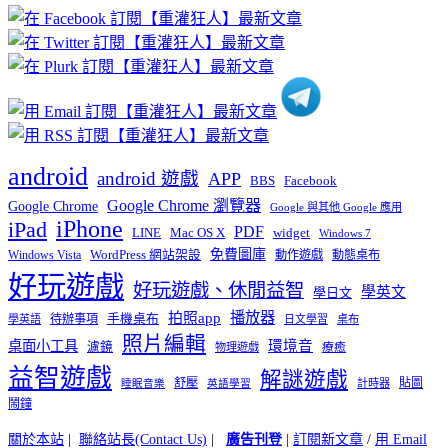
章
分
類
android
android 遊戲
APP
BBS
Facebook
Google Chrome 瀏覽器
Google Chrome
Google 與其他 Google 應用
iPhone
iPad
PDF
widget
LINE
Mac OS X
Windows 7
免費圖庫
Windows Vista
WordPress 網站架設
動作遊戲
動態桌布
好玩遊戲
好玩遊戲、休閒益智
學英文
學日文
播放器
拍照app
待辦事項
手機桌布
學英語
日文學習
桌布
照片編輯
桌面小工具
環境音
濾鏡
療癒
物理遊戲
益智遊戲
解謎遊戲
舒壓
貼圖
計時器
睡眠音樂
英語學習
鬧鐘
關於本站
|
聯絡站長(Contact Us)
|
廣告刊登
|
訂閱新文章
/
用 Email