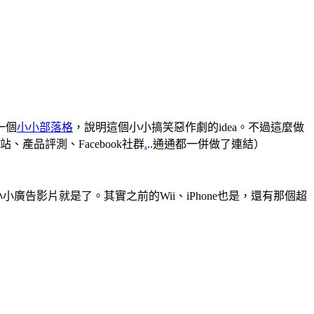
一個
小小部落格
，說明這個小小搞笑惡作劇的idea。不過這麼做
品評測、Facebook社群
.
..通通都一併做了連結）
小小廣告影片就是了。其實之前的Wii、iPhone也是，還有那個超