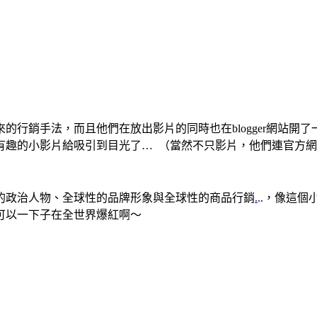
行銷手法，而且他們在放出影片的同時也在blogger網站開了
的小影片給吸引到目光了… （當然不只影片，他們連官方網站、產
的政治人物、全球性的品牌形象與全球性的商品行銷
.
..，像這個
可以一下子在全世界爆紅啊～