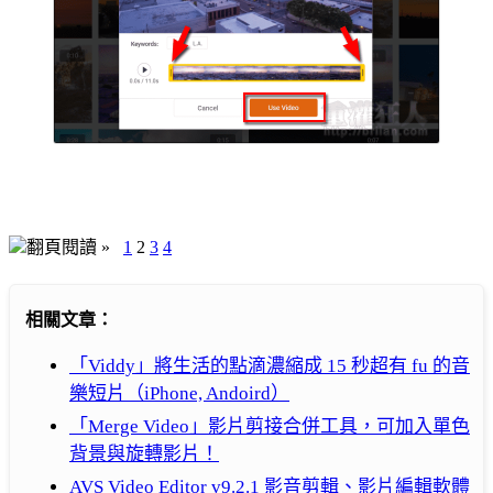
翻頁閱讀 »
1
2
3
4
相關文章：
「Viddy」將生活的點滴濃縮成 15 秒超有 fu 的音
樂短片（iPhone, Andoird）
「Merge Video」影片剪接合併工具，可加入單色
背景與旋轉影片！
AVS Video Editor v9.2.1 影音剪輯、影片編輯軟體