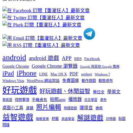
文
章
分
類
android
android 遊戲
APP
BBS
Facebook
Google Chrome 瀏覽器
Google Chrome
Google 與其他 Google 應用
iPhone
iPad
PDF
widget
LINE
Mac OS X
Windows 7
免費圖庫
Windows Vista
WordPress 網站架設
動作遊戲
動態桌布
好玩遊戲
好玩遊戲、休閒益智
學英文
學日文
播放器
拍照app
待辦事項
手機桌布
學英語
日文學習
桌布
照片編輯
桌面小工具
環境音
濾鏡
療癒
物理遊戲
益智遊戲
解謎遊戲
舒壓
貼圖
計時器
睡眠音樂
英語學習
鬧鐘