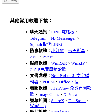
其他常用軟體下載：
聊天通訊：
LINE 電腦板
、
Telegram
、
FB Messenger
、
Signal(取代LINE)
防毒軟體：
小紅傘
、
卡巴斯基
、
AVG
、
Avast
壓縮軟體：
WinRAR
、
WinZIP
、
7-ZIP 免費壓縮軟體
文書處理：
NotePad++ 純文字編
輯器
、
PDF24
、
Office下載
看圖軟體：
IrfanView 免費看圖軟
體
、
ImageGlass
、
XnView
螢幕抓圖：
ShareX
、
FastStone
、
WinSnap