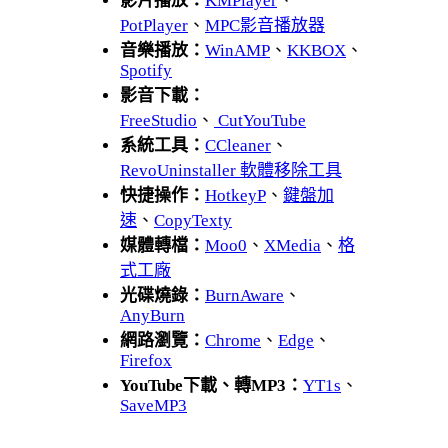
影片播放：
KMPlayer
、
PotPlayer
、
MPC影音播放器
音樂播放：
WinAMP
、
KKBOX
、
Spotify
影音下載：
FreeStudio
、
CutYouTube
系統工具：
CCleaner
、
RevoUninstaller 軟體移除工具
快捷操作：
HotkeyP
、
鍵盤加
速
、
CopyTexty
媒體轉檔：
Moo0
、
XMedia
、
格
式工廠
光碟燒錄：
BurnAware
、
AnyBurn
網路瀏覽：
Chrome
、
Edge
、
Firefox
YouTube下載、轉MP3：
YT1s
、
SaveMP3