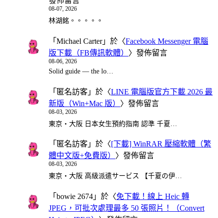
發佈留言
08-07, 2026
林湖銘。。。。。
「
Michael Carter
」於〈
Facebook Messenger 電腦
版下載（FB傳訊軟體）
〉發佈留言
08-06, 2026
Solid guide — the lo…
「
匿名訪客
」於〈
LINE 電腦版官方下載 2026 最
新版（Win+Mac 版）
〉發佈留言
08-03, 2026
東京・大阪 日本女生預約指南 認準 千夏…
「
匿名訪客
」於〈
[下載] WinRAR 壓縮軟體（繁
體中文版+免費版）
〉發佈留言
08-03, 2026
東京・大阪 高級派遣サービス 【千夏の伊…
「
bowie 2674
」於〈
免下載！線上 Heic 轉
JPEG，可批次處理最多 50 張照片！（Convert