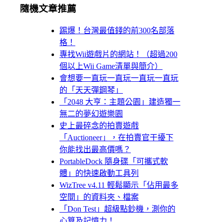
隨機文章推薦
踢爆！台灣最值錢的前300名部落
格！
專找Wii遊戲片的網站！（超過200
個以上Wii Game清單與簡介）
會想要一直玩一直玩一直玩一直玩
的「天天彈鋼琴」
「2048 大亨：主題公園」建造獨一
無二的夢幻遊樂園
史上最碎念的拍賣遊戲
「Auctioneer」，在拍賣官干擾下
你能找出最高價嗎？
PortableDock 隨身碟「可攜式軟
體」的快速啟動工具列
WizTree v4.11 輕鬆顯示「佔用最多
空間」的資料夾、檔案
「Don Test」超級點鈔機，測你的
心算及記憶力！