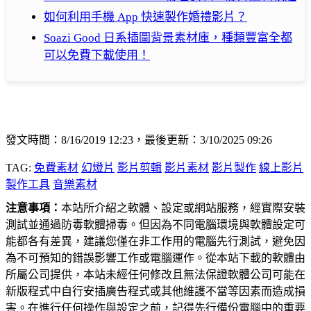
如何利用手機 App 快速製作婚禮影片？
Soazi Good 日系插圖背景素材庫，種類豐富全都
可以免費下載使用！
發文時間：8/16/2019 12:23，最後更新：3/10/2025 09:26
TAG:
免費素材
幻燈片
影片剪輯
影片素材
影片製作
線上影片
製作工具
音樂素材
注意事項：
本站所介紹之軟體、設定或網站服務，經實際安裝
測試並通過防毒軟體掃毒。但因為不同電腦環境與軟體設定可
能都各有差異，建議您僅在非工作用的電腦先行測試，避免因
為不可預知的錯誤影響工作或電腦運作。從本站下載的軟體由
所屬公司提供，本站未經任何修改且無法保證軟體公司可能在
新版程式中自行安插廣告程式或其他維護不當等因素而造成損
害。在進行任何操作與設定之前，記得先行備份電腦中的重要