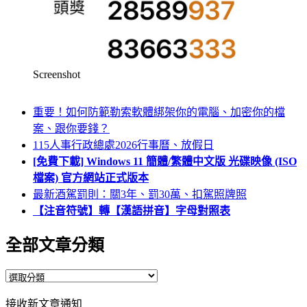
Screenshot
重要！如何防範勒索軟體綁架你的電腦、加密你的檔
案、跟你要錢？
115人事行政總處2026行事曆、放假日
[免費下載] Windows 11 簡體/繁體中文版 光碟映像 (ISO
檔案) 官方網站正式版本
最新酒駕罰則：關3年、罰30萬、扣駕照牌照
【注音符號】轉【漢語拼音】字母對照表
全部文章分類
全
部
接收新文章通知