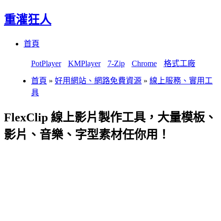
重灌狂人
Menu
Skip
首頁
to
content
PotPlayer
KMPlayer
7-Zip
Chrome
格式工廠
首頁
»
好用網站、網路免費資源
»
線上服務、實用工
具
FlexClip 線上影片製作工具，大量模板、
影片、音樂、字型素材任你用！