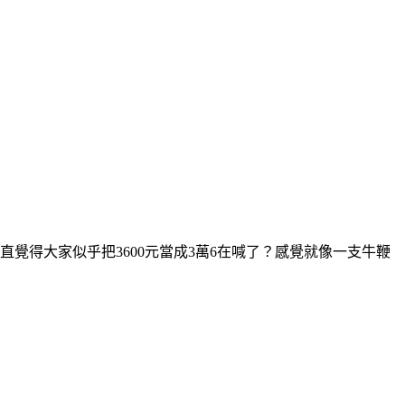
覺得大家似乎把3600元當成3萬6在喊了？感覺就像一支牛鞭