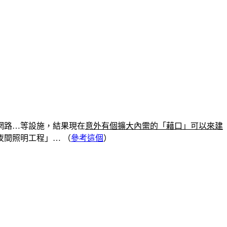
網路…等設施，結果現在
意外有個擴大內需的「藉口」可以來建
夜間照明工程」… （
參考這個
）