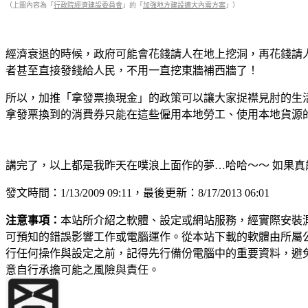
（上圖內容為「
行政院經濟建設委員會
」的「
加強地方建設擴大內需方案
」）
經濟衰退的時候，政府可能會花錢請人在地上挖洞，再花錢請
者甚至直接發錢給人民，不用一直挖東牆補西牆了！
所以，加推「拿發票換現金」的政策可以讓大家捉襟見肘的生
拿發票換到的消費券只能在這些僱用本地勞工、使用本地貨源
講完了，以上都是我昨天在噗浪上面作的夢…哈哈～～ 如果真能買
發文時間：1/13/2009 09:11，最後更新：8/17/2013 06:01
注意事項：
本站所介紹之軟體、設定或網站服務，經實際安裝
可預知的錯誤影響工作或電腦運作。從本站下載的軟體由所屬
行任何操作與設定之前，記得先行備份電腦中的重要資料，避
意自行承擔可能之風險與責任。