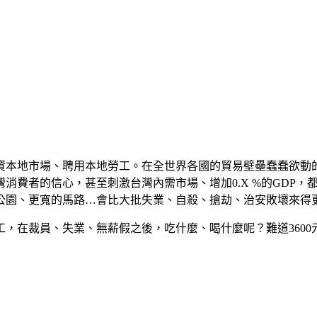
資本地市場、聘用本地勞工。在全世界各國的貿易壁壘蠢蠢欲動
消費者的信心，甚至刺激台灣內需市場、增加0.X %的GDP，
公園、更寬的馬路…會比大批失業、自殺、搶劫、治安敗壞來得
，在裁員、失業、無薪假之後，吃什麼、喝什麼呢？難道3600