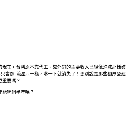
的現在，台灣原本靠代工、靠外銷的主要收入已經像泡沫那樣破
都只會像
ji
流星
zz
一樣，咻一下就消失了！更別說是那些獨厚營建
更重要嗎？
元能吃個半年嗎？