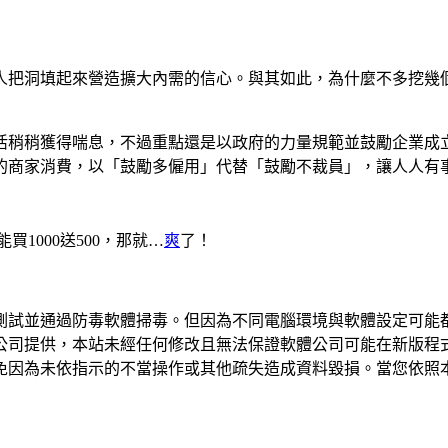
人把洞填起來營造擴大內需的信心。與其如此，為什麼不多挖幾
活稍稍獲得喘息，不過重點還是以政府的力量規範並鼓勵企業成立
的商家消費，以「鼓勵多僱用」代替「鼓勵不裁員」，讓人人有
1000送500，那就…
爽
了！
測試並通過防毒軟體掃毒。但因為不同電腦環境與軟體設定可能
公司提供，本站未經任何修改且無法保證軟體公司可能在新版程
免因為未依指示的不當操作或其他疏失造成資料毀損。當您依照