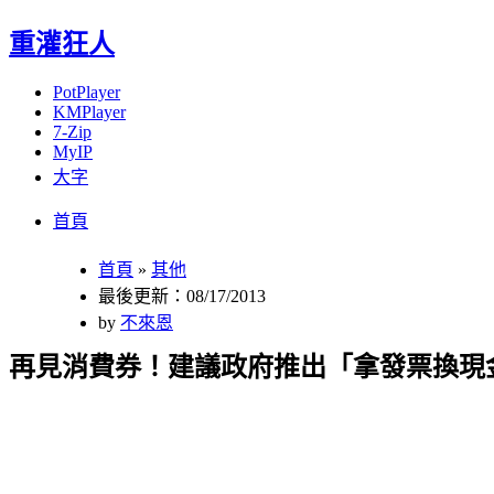
重灌狂人
PotPlayer
KMPlayer
7-Zip
MyIP
大字
Menu
Skip
首頁
to
content
首頁
»
其他
最後更新：08/17/2013
by
不來恩
再見消費券！建議政府推出「拿發票換現金」