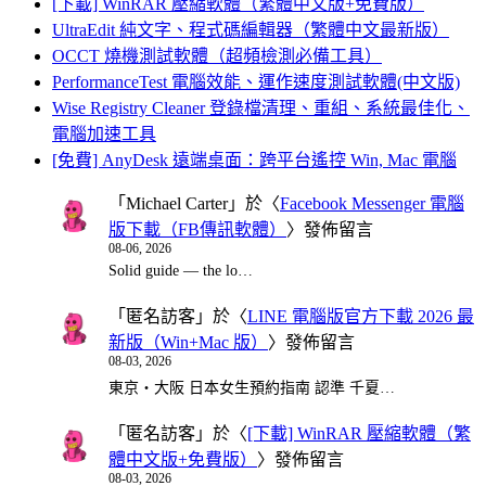
[下載] WinRAR 壓縮軟體（繁體中文版+免費版）
UltraEdit 純文字、程式碼編輯器（繁體中文最新版）
OCCT 燒機測試軟體（超頻檢測必備工具）
PerformanceTest 電腦效能、運作速度測試軟體(中文版)
Wise Registry Cleaner 登錄檔清理、重組、系統最佳化、
電腦加速工具
[免費] AnyDesk 遠端桌面：跨平台遙控 Win, Mac 電腦
「
Michael Carter
」於〈
Facebook Messenger 電腦
版下載（FB傳訊軟體）
〉發佈留言
08-06, 2026
Solid guide — the lo…
「
匿名訪客
」於〈
LINE 電腦版官方下載 2026 最
新版（Win+Mac 版）
〉發佈留言
08-03, 2026
東京・大阪 日本女生預約指南 認準 千夏…
「
匿名訪客
」於〈
[下載] WinRAR 壓縮軟體（繁
體中文版+免費版）
〉發佈留言
08-03, 2026