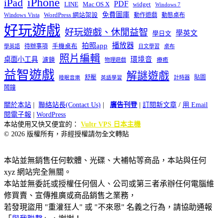
iPhone
iPad
PDF
widget
LINE
Mac OS X
Windows 7
免費圖庫
Windows Vista
WordPress 網站架設
動作遊戲
動態桌布
好玩遊戲
好玩遊戲、休閒益智
學英文
學日文
播放器
拍照app
待辦事項
手機桌布
學英語
日文學習
桌布
照片編輯
桌面小工具
環境音
濾鏡
療癒
物理遊戲
益智遊戲
解謎遊戲
舒壓
貼圖
計時器
睡眠音樂
英語學習
鬧鐘
關於本站
|
聯絡站長(Contact Us)
|
廣告刊登
|
訂閱新文章
/
用 Email
閱電子報
|
WordPress
本站使用又快又便宜的：
Vultr VPS 日本主機
© 2026 版權所有，非經授權請勿全文轉貼
本站並無銷售任何軟體、光碟、大補帖等商品，本站與任何
xyz 網站完全無關。
本站並無委託或授權任何個人、公司或第三者承辦任何電腦維
修買賣、宣傳推廣或商品銷售之業務，
若發現盜用 "重灌狂人" 或 "不來恩" 名義之行為，請協助通報