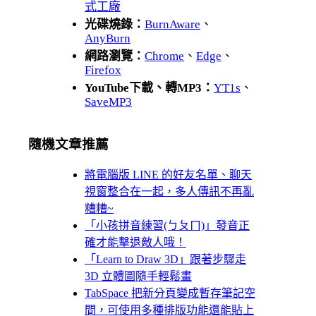
式工廠
光碟燒錄：
BurnAware
、
AnyBurn
網路瀏覽：
Chrome
、
Edge
、
Firefox
YouTube下載、轉MP3：
YT1s
、
SaveMP3
隨機文章推薦
將電腦版 LINE 的好友名單、聊天
視窗整合在一起，多人傳訊不再亂
糟糟~
「小孩拼音練習(ㄅㄆㄇ)」發音正
確才能擊退敵人哦！
「Learn to Draw 3D」跟著步驟走
3D 立體圖隨手輕鬆畫
TabSpace 把新分頁變成暫存筆記空
間，可使用多種排版功能還能貼上