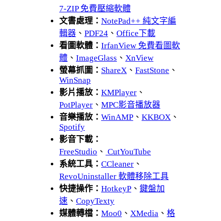
7-ZIP 免費壓縮軟體
文書處理：
NotePad++ 純文字編
輯器
、
PDF24
、
Office下載
看圖軟體：
IrfanView 免費看圖軟
體
、
ImageGlass
、
XnView
螢幕抓圖：
ShareX
、
FastStone
、
WinSnap
影片播放：
KMPlayer
、
PotPlayer
、
MPC影音播放器
音樂播放：
WinAMP
、
KKBOX
、
Spotify
影音下載：
FreeStudio
、
CutYouTube
系統工具：
CCleaner
、
RevoUninstaller 軟體移除工具
快捷操作：
HotkeyP
、
鍵盤加
速
、
CopyTexty
媒體轉檔：
Moo0
、
XMedia
、
格