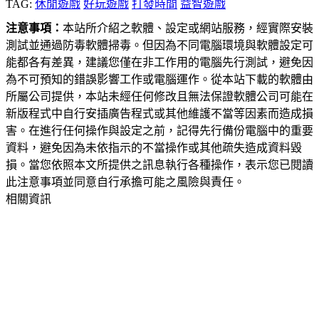
TAG:
休閒遊戲
好玩遊戲
打發時間
益智遊戲
注意事項：
本站所介紹之軟體、設定或網站服務，經實際安裝
測試並通過防毒軟體掃毒。但因為不同電腦環境與軟體設定可
能都各有差異，建議您僅在非工作用的電腦先行測試，避免因
為不可預知的錯誤影響工作或電腦運作。從本站下載的軟體由
所屬公司提供，本站未經任何修改且無法保證軟體公司可能在
新版程式中自行安插廣告程式或其他維護不當等因素而造成損
害。在進行任何操作與設定之前，記得先行備份電腦中的重要
資料，避免因為未依指示的不當操作或其他疏失造成資料毀
損。當您依照本文所提供之訊息執行各種操作，表示您已閱讀
此注意事項並同意自行承擔可能之風險與責任。
相關資訊