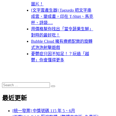
圖片！
[文字雲產生器] Tagxedo 把文字串
成雲、變成畫，印在 T-Shirt、馬克
杯、詩袋….
用價格幫你找出「當令蔬果生鮮」
對時的最好吃！
Bubble Cloud 擁有療癒配樂的旋轉
式泡泡射擊遊戲
憂鬱症只因不知足！？玩過「越
鬱」你會懂得更多
Search
Search
for:
最近更新
[統一發票] 中獎號碼 115 年 5、6月