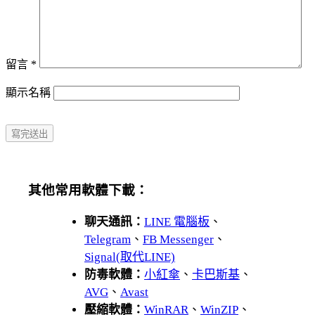
留言
*
顯示名稱
其他常用軟體下載：
聊天通訊：
LINE 電腦板
、
Telegram
、
FB Messenger
、
Signal(取代LINE)
防毒軟體：
小紅傘
、
卡巴斯基
、
AVG
、
Avast
壓縮軟體：
WinRAR
、
WinZIP
、