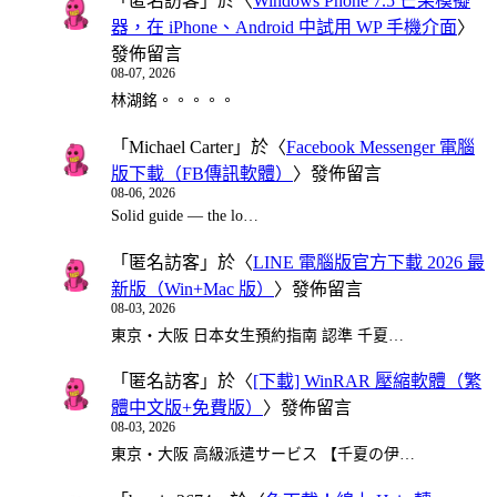
「
匿名訪客
」於〈
Windows Phone 7.5 芒果模擬
器，在 iPhone、Android 中試用 WP 手機介面
〉
發佈留言
08-07, 2026
林湖銘。。。。。
「
Michael Carter
」於〈
Facebook Messenger 電腦
版下載（FB傳訊軟體）
〉發佈留言
08-06, 2026
Solid guide — the lo…
「
匿名訪客
」於〈
LINE 電腦版官方下載 2026 最
新版（Win+Mac 版）
〉發佈留言
08-03, 2026
東京・大阪 日本女生預約指南 認準 千夏…
「
匿名訪客
」於〈
[下載] WinRAR 壓縮軟體（繁
體中文版+免費版）
〉發佈留言
08-03, 2026
東京・大阪 高級派遣サービス 【千夏の伊…