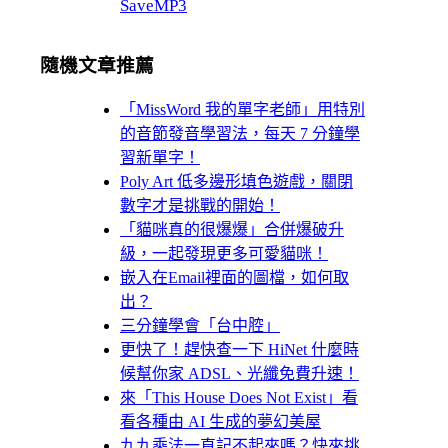
SaveMP3
隨機文章推薦
「MissWord 我的單字老師」用特別
的音節發音學習法，每天 7 分鐘學
習新單字！
Poly Art 低多邊形填色遊戲，關閉
數字才是挑戰的開始！
「貓咪真的很爆爆」合併爆破升
級，一起發現更多可愛貓咪！
嵌入在Email裡面的圖檔，如何取
出？
三分鐘學會「台中腔」
更快了！趕快查一下 HiNet 什麼時
候幫你家 ADSL、光纖免費升速！
來「This House Does Not Exist」看
看各種由 AI 生成的夢幻美屋
九九乘法一直記不起來嗎？快來挑