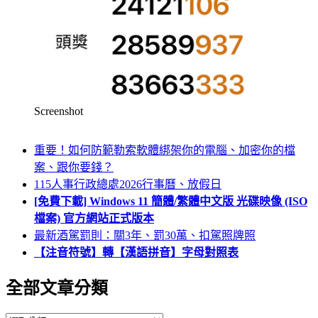
Screenshot
重要！如何防範勒索軟體綁架你的電腦、加密你的檔
案、跟你要錢？
115人事行政總處2026行事曆、放假日
[免費下載] Windows 11 簡體/繁體中文版 光碟映像 (ISO
檔案) 官方網站正式版本
最新酒駕罰則：關3年、罰30萬、扣駕照牌照
【注音符號】轉【漢語拼音】字母對照表
全部文章分類