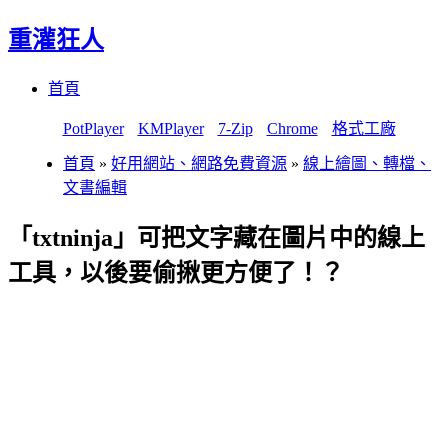
重灌狂人
Menu
Skip
首頁
to
content
PotPlayer
KMPlayer
7-Zip
Chrome
格式工廠
首頁
»
好用網站、網路免費資源
»
線上繪圖、轉檔、
文書編輯
「txtninja」可把文字藏在圖片中的線上
工具，以後要偷揪更方便了！？