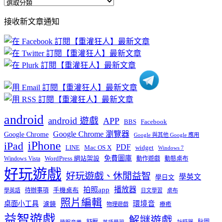
全
部
接收新文章通知
文
章
分
類
android
android 遊戲
APP
BBS
Facebook
Google Chrome 瀏覽器
Google Chrome
Google 與其他 Google 應用
iPhone
iPad
PDF
widget
LINE
Mac OS X
Windows 7
免費圖庫
Windows Vista
WordPress 網站架設
動作遊戲
動態桌布
好玩遊戲
好玩遊戲、休閒益智
學英文
學日文
播放器
拍照app
待辦事項
手機桌布
學英語
日文學習
桌布
照片編輯
桌面小工具
環境音
濾鏡
療癒
物理遊戲
益智遊戲
解謎遊戲
舒壓
貼圖
計時器