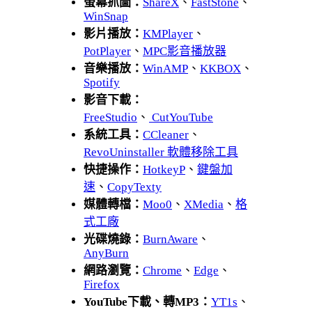
螢幕抓圖：
ShareX
、
FastStone
、
WinSnap
影片播放：
KMPlayer
、
PotPlayer
、
MPC影音播放器
音樂播放：
WinAMP
、
KKBOX
、
Spotify
影音下載：
FreeStudio
、
CutYouTube
系統工具：
CCleaner
、
RevoUninstaller 軟體移除工具
快捷操作：
HotkeyP
、
鍵盤加
速
、
CopyTexty
媒體轉檔：
Moo0
、
XMedia
、
格
式工廠
光碟燒錄：
BurnAware
、
AnyBurn
網路瀏覽：
Chrome
、
Edge
、
Firefox
YouTube下載、轉MP3：
YT1s
、