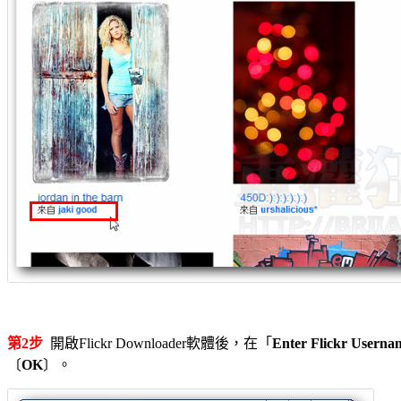
第2步
開啟Flickr Downloader軟體後，在「
Enter Flickr Userna
〔
OK
〕。