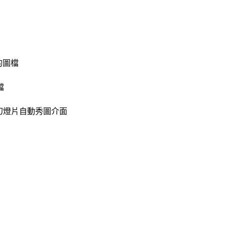
的圖檔
檔
漂亮的幻燈片自動秀圖介面