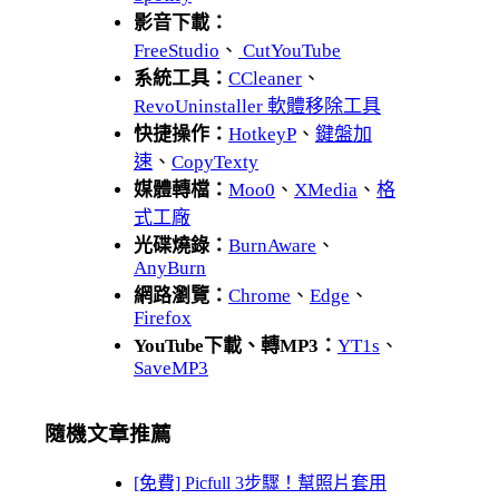
影音下載：
FreeStudio
、
CutYouTube
系統工具：
CCleaner
、
RevoUninstaller 軟體移除工具
快捷操作：
HotkeyP
、
鍵盤加
速
、
CopyTexty
媒體轉檔：
Moo0
、
XMedia
、
格
式工廠
光碟燒錄：
BurnAware
、
AnyBurn
網路瀏覽：
Chrome
、
Edge
、
Firefox
YouTube下載、轉MP3：
YT1s
、
SaveMP3
隨機文章推薦
[免費] Picfull 3步驟！幫照片套用