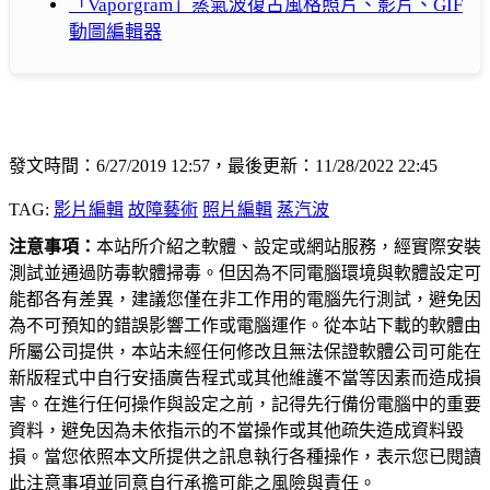
「Vaporgram」蒸氣波復古風格照片、影片、GIF
動圖編輯器
發文時間：6/27/2019 12:57，最後更新：11/28/2022 22:45
TAG:
影片編輯
故障藝術
照片編輯
蒸汽波
注意事項：
本站所介紹之軟體、設定或網站服務，經實際安裝
測試並通過防毒軟體掃毒。但因為不同電腦環境與軟體設定可
能都各有差異，建議您僅在非工作用的電腦先行測試，避免因
為不可預知的錯誤影響工作或電腦運作。從本站下載的軟體由
所屬公司提供，本站未經任何修改且無法保證軟體公司可能在
新版程式中自行安插廣告程式或其他維護不當等因素而造成損
害。在進行任何操作與設定之前，記得先行備份電腦中的重要
資料，避免因為未依指示的不當操作或其他疏失造成資料毀
損。當您依照本文所提供之訊息執行各種操作，表示您已閱讀
此注意事項並同意自行承擔可能之風險與責任。