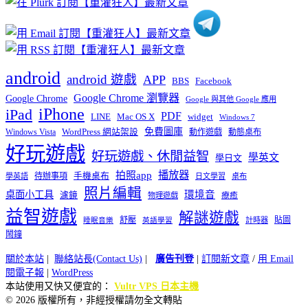
android
android 遊戲
APP
BBS
Facebook
Google Chrome 瀏覽器
Google Chrome
Google 與其他 Google 應用
iPhone
iPad
PDF
widget
LINE
Mac OS X
Windows 7
免費圖庫
Windows Vista
WordPress 網站架設
動作遊戲
動態桌布
好玩遊戲
好玩遊戲、休閒益智
學英文
學日文
播放器
拍照app
待辦事項
手機桌布
學英語
日文學習
桌布
照片編輯
桌面小工具
環境音
濾鏡
療癒
物理遊戲
益智遊戲
解謎遊戲
舒壓
貼圖
計時器
睡眠音樂
英語學習
鬧鐘
關於本站
|
聯絡站長(Contact Us)
|
廣告刊登
|
訂閱新文章
/
用 Email
閱電子報
|
WordPress
本站使用又快又便宜的：
Vultr VPS 日本主機
© 2026 版權所有，非經授權請勿全文轉貼