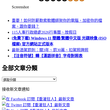
Screenshot
重要！如何防範勒索軟體綁架你的電腦、加密你的檔
案、跟你要錢？
115人事行政總處2026行事曆、放假日
[免費下載] Windows 11 簡體/繁體中文版 光碟映像 (ISO
檔案) 官方網站正式版本
最新酒駕罰則：關3年、罰30萬、扣駕照牌照
【注音符號】轉【漢語拼音】字母對照表
全部文章分類
全
部
接收新文章通知
文
章
分
類