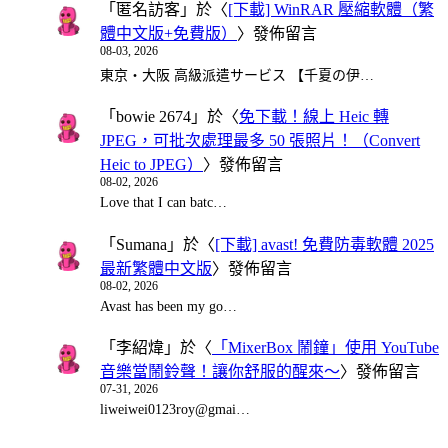
「
匿名訪客
」於〈
[下載] WinRAR 壓縮軟體（繁
體中文版+免費版）
〉發佈留言
08-03, 2026
東京・大阪 高級派遣サービス 【千夏の伊…
「
bowie 2674
」於〈
免下載！線上 Heic 轉
JPEG，可批次處理最多 50 張照片！（Convert
Heic to JPEG）
〉發佈留言
08-02, 2026
Love that I can batc…
「
Sumana
」於〈
[下載] avast! 免費防毒軟體 2025
最新繁體中文版
〉發佈留言
08-02, 2026
Avast has been my go…
「
李紹煒
」於〈
「MixerBox 鬧鐘」使用 YouTube
音樂當鬧鈴聲！讓你舒服的醒來～
〉發佈留言
07-31, 2026
liweiwei0123roy@gmai…