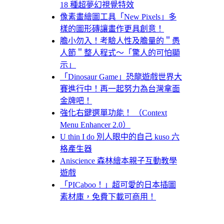
18 種超夢幻視覺特效
像素畫繪圖工具「New Pixels」多
樣的圖形磚讓畫作更具創意！
膽小勿入！考驗人性及膽量的＂愚
人節＂整人程式～「驚人的可怕顯
示」
「Dinosaur Game」恐龍遊戲世界大
賽進行中！再一起努力為台灣拿面
金牌吧！
強化右鍵選單功能！ （Context
Menu Enhancer 2.0）
U thin I do 別人眼中的自己 kuso 六
格產生器
Aniscience 森林繪本親子互動教學
遊戲
「PICaboo！」超可愛的日本插圖
素材庫，免費下載可商用！