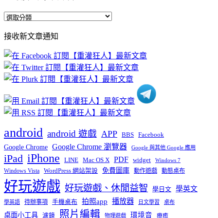
全
部
接收新文章通知
文
章
分
類
android
android 遊戲
APP
BBS
Facebook
Google Chrome 瀏覽器
Google Chrome
Google 與其他 Google 應用
iPhone
iPad
PDF
widget
LINE
Mac OS X
Windows 7
免費圖庫
Windows Vista
WordPress 網站架設
動作遊戲
動態桌布
好玩遊戲
好玩遊戲、休閒益智
學英文
學日文
播放器
拍照app
待辦事項
手機桌布
學英語
日文學習
桌布
照片編輯
桌面小工具
環境音
濾鏡
療癒
物理遊戲