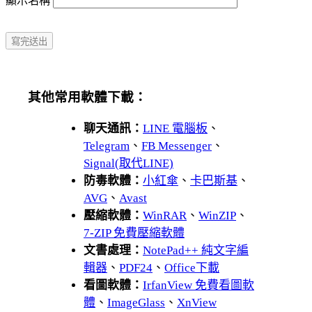
顯示名稱
其他常用軟體下載：
聊天通訊：
LINE 電腦板
、
Telegram
、
FB Messenger
、
Signal(取代LINE)
防毒軟體：
小紅傘
、
卡巴斯基
、
AVG
、
Avast
壓縮軟體：
WinRAR
、
WinZIP
、
7-ZIP 免費壓縮軟體
文書處理：
NotePad++ 純文字編
輯器
、
PDF24
、
Office下載
看圖軟體：
IrfanView 免費看圖軟
體
、
ImageGlass
、
XnView