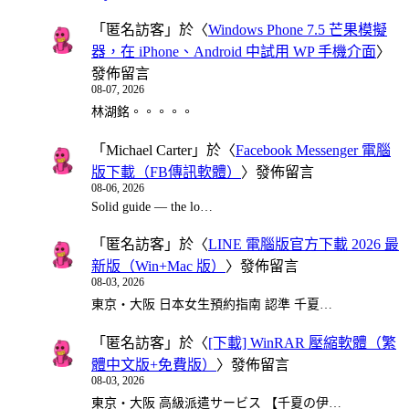
「
匿名訪客
」於〈
Windows Phone 7.5 芒果模擬
器，在 iPhone、Android 中試用 WP 手機介面
〉
發佈留言
08-07, 2026
林湖銘。。。。。
「
Michael Carter
」於〈
Facebook Messenger 電腦
版下載（FB傳訊軟體）
〉發佈留言
08-06, 2026
Solid guide — the lo…
「
匿名訪客
」於〈
LINE 電腦版官方下載 2026 最
新版（Win+Mac 版）
〉發佈留言
08-03, 2026
東京・大阪 日本女生預約指南 認準 千夏…
「
匿名訪客
」於〈
[下載] WinRAR 壓縮軟體（繁
體中文版+免費版）
〉發佈留言
08-03, 2026
東京・大阪 高級派遣サービス 【千夏の伊…