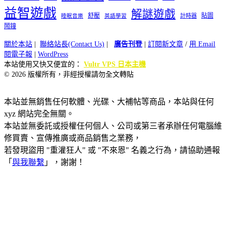
益智遊戲
解謎遊戲
舒壓
貼圖
計時器
睡眠音樂
英語學習
鬧鐘
關於本站
|
聯絡站長(Contact Us)
|
廣告刊登
|
訂閱新文章
/
用 Email
閱電子報
|
WordPress
本站使用又快又便宜的：
Vultr VPS 日本主機
© 2026 版權所有，非經授權請勿全文轉貼
本站並無銷售任何軟體、光碟、大補帖等商品，本站與任何
xyz 網站完全無關。
本站並無委託或授權任何個人、公司或第三者承辦任何電腦維
修買賣、宣傳推廣或商品銷售之業務，
若發現盜用 "重灌狂人" 或 "不來恩" 名義之行為，請協助通報
「
與我聯繫
」，謝謝！