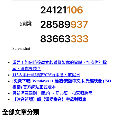
Screenshot
重要！如何防範勒索軟體綁架你的電腦、加密你的檔
案、跟你要錢？
115人事行政總處2026行事曆、放假日
[免費下載] Windows 11 簡體/繁體中文版 光碟映像 (ISO
檔案) 官方網站正式版本
最新酒駕罰則：關3年、罰30萬、扣駕照牌照
【注音符號】轉【漢語拼音】字母對照表
全部文章分類