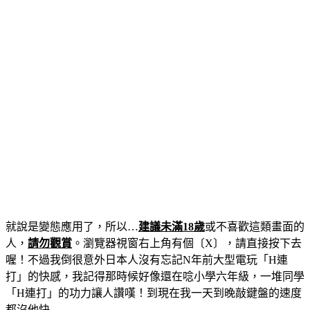
就說是變態應用了，所以…
建議未滿18歲
或不喜歡這類畫面的
人，
請勿觀賞
。瀏覽器視窗右上角有個〔X〕，請直接按下去
喔！不過我倒很意外日本人沒有忘記N年前大型電玩「H連
打」的快感，我記得那時候好像還在唸小學六年級，一堆同學
「H連打」的功力讓人讚嘆！到現在我一天到晚敲鍵盤的速度
都沒他快…