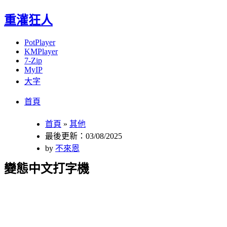
重灌狂人
PotPlayer
KMPlayer
7-Zip
MyIP
大字
Menu
Skip
首頁
to
content
首頁
»
其他
最後更新：03/08/2025
by
不來恩
變態中文打字機