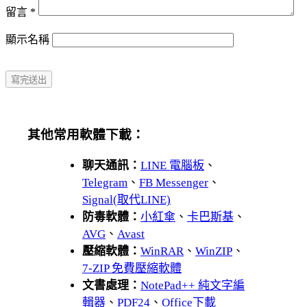
留言
*
顯示名稱
其他常用軟體下載：
聊天通訊：
LINE 電腦板
、
Telegram
、
FB Messenger
、
Signal(取代LINE)
防毒軟體：
小紅傘
、
卡巴斯基
、
AVG
、
Avast
壓縮軟體：
WinRAR
、
WinZIP
、
7-ZIP 免費壓縮軟體
文書處理：
NotePad++ 純文字編
輯器
、
PDF24
、
Office下載