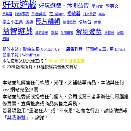
好玩遊戲
好玩遊戲、休閒益智
學英文
學日文
播放器
拍照app
待辦事項
手機桌布
學英語
日文學習
桌布
照片編輯
桌面小工具
環境音
濾鏡
療癒
物理遊戲
益智遊戲
解謎遊戲
舒壓
貼圖
計時器
睡眠音樂
英語學習
鬧鐘
關於本站
|
聯絡站長(Contact Us)
|
廣告刊登
|
訂閱新文章
/
用 Email
閱電子報
|
WordPress
本站使用又快又便宜的：
Vultr VPS 日本主機
© 2026 版權所有，非經授權請勿全文轉貼
本站並無銷售任何軟體、光碟、大補帖等商品，本站與任何
xyz 網站完全無關。
本站並無委託或授權任何個人、公司或第三者承辦任何電腦維
修買賣、宣傳推廣或商品銷售之業務，
若發現盜用 "重灌狂人" 或 "不來恩" 名義之行為，請協助通報
「
與我聯繫
」，謝謝！