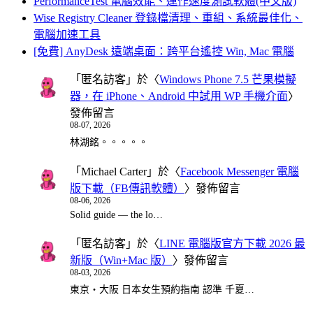
PerformanceTest 電腦效能、運作速度測試軟體(中文版)
Wise Registry Cleaner 登錄檔清理、重組、系統最佳化、
電腦加速工具
[免費] AnyDesk 遠端桌面：跨平台遙控 Win, Mac 電腦
「
匿名訪客
」於〈
Windows Phone 7.5 芒果模擬
器，在 iPhone、Android 中試用 WP 手機介面
〉
發佈留言
08-07, 2026
林湖銘。。。。。
「
Michael Carter
」於〈
Facebook Messenger 電腦
版下載（FB傳訊軟體）
〉發佈留言
08-06, 2026
Solid guide — the lo…
「
匿名訪客
」於〈
LINE 電腦版官方下載 2026 最
新版（Win+Mac 版）
〉發佈留言
08-03, 2026
東京・大阪 日本女生預約指南 認準 千夏…