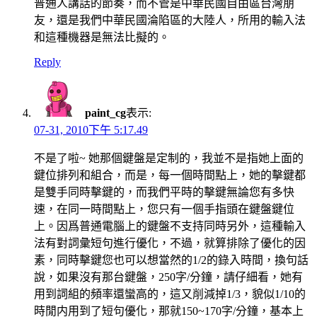
普通人講話的節奏，而不管是中華民國自由區台灣朋
友，還是我們中華民國淪陷區的大陸人，所用的輸入法
和這種機器是無法比擬的。
Reply
paint_cg
表示:
07-31, 2010下午 5:17.49
不是了啦~ 她那個鍵盤是定制的，我並不是指她上面的
鍵位排列和組合，而是，每一個時間點上，她的擊鍵都
是雙手同時擊鍵的，而我們平時的擊鍵無論您有多快
速，在同一時間點上，您只有一個手指頭在鍵盤鍵位
上。因爲普通電腦上的鍵盤不支持同時另外，這種輸入
法有對詞彙短句進行優化，不過，就算排除了優化的因
素，同時擊鍵您也可以想當然的1/2的錄入時間，換句話
說，如果沒有那台鍵盤，250字/分鐘，請仔細看，她有
用到詞組的頻率還蠻高的，這又削減掉1/3，貌似1/10的
時閒内用到了短句優化，那就150~170字/分鐘，基本上