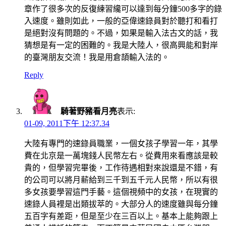
章作了很多次的反復練習纔可以達到每分鐘500多字的錄
入速度。雖則如此，一般的亞偉速錄員對於聽打和看打
是絕對沒有問題的。不過，如果是輸入法古文的話，我
猜想是有一定的困難的。我是大陸人，很高興能和對岸
的臺灣朋友交流！我是用倉頡輸入法的。
Reply
騎著野豬看月亮
表示:
01-09, 2011下午 12:37.34
大陸有專門的速錄員職業，一個女孩子學習一年，其學
費在北京是一萬塊錢人民幣左右。從費用來看應該是較
貴的，但學習完畢後，工作待遇相對來說還是不錯，有
的公司可以將月薪給到三千到五千元人民幣，所以有很
多女孩要學習這門手藝。這個視頻中的女孩，在現實的
速錄人員裡是出類拔萃的。大部分人的速度雖與每分鐘
五百字有差距，但是至少在三百以上。基本上能夠跟上