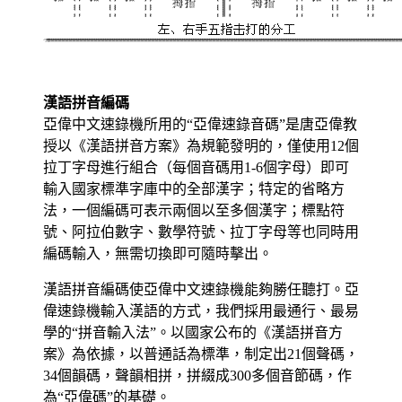
漢語拼音編碼
亞偉中文速錄機所用的“亞偉速錄音碼”是唐亞偉教
授以《漢語拼音方案》為規範發明的，僅使用12個
拉丁字母進行組合（每個音碼用1-6個字母）即可
輸入國家標準字庫中的全部漢字；特定的省略方
法，一個編碼可表示兩個以至多個漢字；標點符
號、阿拉伯數字、數學符號、拉丁字母等也同時用
編碼輸入，無需切換即可隨時擊出。
漢語拼音編碼使亞偉中文速錄機能夠勝任聽打。亞
偉速錄機輸入漢語的方式，我們採用最通行、最易
學的“拼音輸入法”。以國家公布的《漢語拼音方
案》為依據，以普通話為標準，制定出21個聲碼，
34個韻碼，聲韻相拼，拼綴成300多個音節碼，作
為“亞偉碼”的基礎。