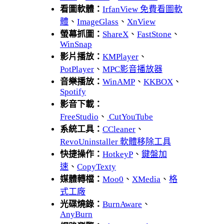
看圖軟體：
IrfanView 免費看圖軟
體
、
ImageGlass
、
XnView
螢幕抓圖：
ShareX
、
FastStone
、
WinSnap
影片播放：
KMPlayer
、
PotPlayer
、
MPC影音播放器
音樂播放：
WinAMP
、
KKBOX
、
Spotify
影音下載：
FreeStudio
、
CutYouTube
系統工具：
CCleaner
、
RevoUninstaller 軟體移除工具
快捷操作：
HotkeyP
、
鍵盤加
速
、
CopyTexty
媒體轉檔：
Moo0
、
XMedia
、
格
式工廠
光碟燒錄：
BurnAware
、
AnyBurn