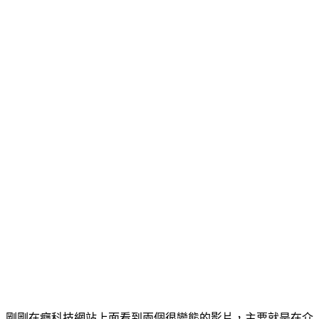
剛剛在癮科技網站上面看到兩個很變態的影片，主要就是在介