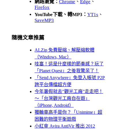
網路瀏覽：
Chrome
、
Edge
、
Firefox
YouTube下載、轉MP3：
YT1s
、
SaveMP3
隨機文章推薦
ALZip 免費壓縮、解壓縮軟體
（Windows, Mac）
哇塞！這是什麼樣的節奏感？玩了
「Planet Quest」之後我驚呆了！
「Send Anywhere」免登入帳號 P2P
跨平台傳檔超方便
今年暑假就去”觀光工廠”走走吧！
～「台灣觀光工廠自在遊」
（iPhone, Android）
獨輪車高手是你？「Unimime」超
困難的物理平衡遊戲
小紅傘 Avira AntiVir 推出 2012