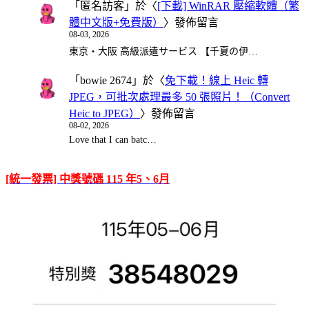
「
匿名訪客
」於〈
[下載] WinRAR 壓縮軟體（繁
體中文版+免費版）
〉發佈留言
08-03, 2026
東京・大阪 高級派遣サービス 【千夏の伊…
「
bowie 2674
」於〈
免下載！線上 Heic 轉
JPEG，可批次處理最多 50 張照片！（Convert
Heic to JPEG）
〉發佈留言
08-02, 2026
Love that I can batc…
[統一發票] 中獎號碼 115 年5、6月