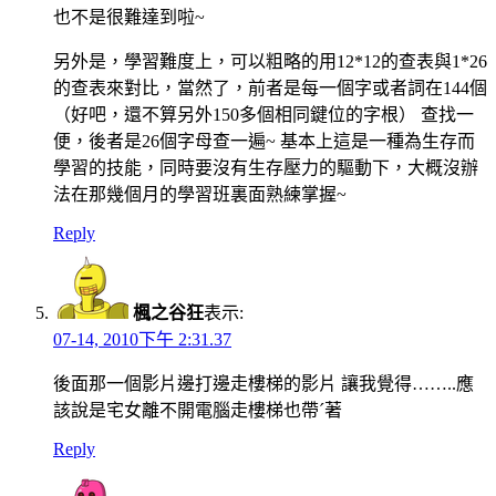
也不是很難達到啦~
另外是，學習難度上，可以粗略的用12*12的查表與1*26
的查表來對比，當然了，前者是每一個字或者詞在144個
（好吧，還不算另外150多個相同鍵位的字根） 查找一
便，後者是26個字母查一遍~ 基本上這是一種為生存而
學習的技能，同時要沒有生存壓力的驅動下，大概沒辦
法在那幾個月的學習班裏面熟練掌握~
Reply
楓之谷狂
表示:
07-14, 2010下午 2:31.37
後面那一個影片邊打邊走樓梯的影片 讓我覺得……..應
該說是宅女離不開電腦走樓梯也帶ˊ著
Reply