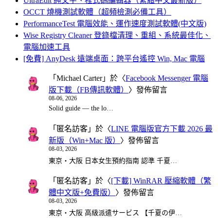
UltraEdit 純文字、程式碼編輯器（繁體中文最新版）
OCCT 燒機測試軟體（超頻檢測必備工具）
PerformanceTest 電腦效能、運作速度測試軟體(中文版)
Wise Registry Cleaner 登錄檔清理、重組、系統最佳化、
電腦加速工具
[免費] AnyDesk 遠端桌面：跨平台遙控 Win, Mac 電腦
「
Michael Carter
」於〈
Facebook Messenger 電腦
版下載（FB傳訊軟體）
〉發佈留言
08-06, 2026
Solid guide — the lo…
「
匿名訪客
」於〈
LINE 電腦版官方下載 2026 最
新版（Win+Mac 版）
〉發佈留言
08-03, 2026
東京・大阪 日本女生預約指南 認準 千夏…
「
匿名訪客
」於〈
[下載] WinRAR 壓縮軟體（繁
體中文版+免費版）
〉發佈留言
08-03, 2026
東京・大阪 高級派遣サービス 【千夏の伊…