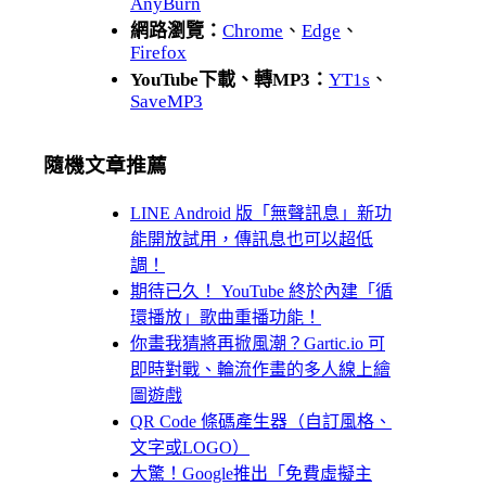
AnyBurn
網路瀏覽：
Chrome
、
Edge
、
Firefox
YouTube下載、轉MP3：
YT1s
、
SaveMP3
隨機文章推薦
LINE Android 版「無聲訊息」新功
能開放試用，傳訊息也可以超低
調！
期待已久！ YouTube 終於內建「循
環播放」歌曲重播功能！
你畫我猜將再掀風潮？Gartic.io 可
即時對戰、輪流作畫的多人線上繪
圖遊戲
QR Code 條碼產生器（自訂風格、
文字或LOGO）
大驚！Google推出「免費虛擬主