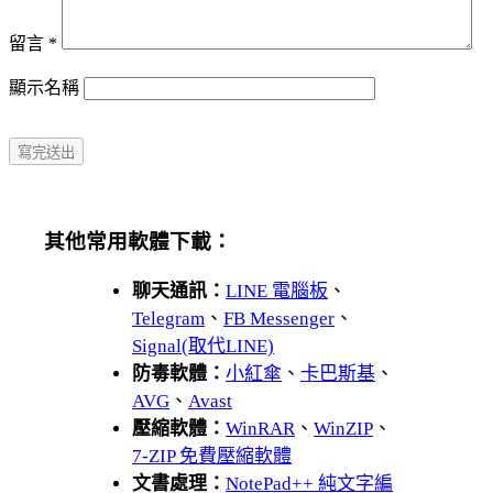
留言
*
顯示名稱
其他常用軟體下載：
聊天通訊：
LINE 電腦板
、
Telegram
、
FB Messenger
、
Signal(取代LINE)
防毒軟體：
小紅傘
、
卡巴斯基
、
AVG
、
Avast
壓縮軟體：
WinRAR
、
WinZIP
、
7-ZIP 免費壓縮軟體
文書處理：
NotePad++ 純文字編