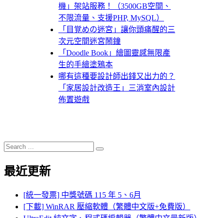
機」架站服務！（3500GB空間、
不限流量、支援PHP, MySQL）
「目覚めの迷宮」讓你頭痛醒的三
次元空間迷宮鬧鐘
「Doodle Book」繪圖靈感無限產
生的手繪塗鴉本
哪有這種要設計師出錢又出力的？
「家居設計改造王」三消室內設計
佈置遊戲
Search
Search
for:
最近更新
[統一發票] 中獎號碼 115 年 5、6月
[下載] WinRAR 壓縮軟體（繁體中文版+免費版）