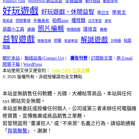
免費圖庫
Windows Vista
WordPress 網站架設
動作遊戲
動態桌布
好玩遊戲
好玩遊戲、休閒益智
學英文
學日文
播放器
拍照app
待辦事項
手機桌布
學英語
日文學習
桌布
照片編輯
桌面小工具
環境音
濾鏡
療癒
物理遊戲
益智遊戲
解謎遊戲
舒壓
貼圖
計時器
睡眠音樂
英語學習
鬧鐘
關於本站
|
聯絡站長(Contact Us)
|
廣告刊登
|
訂閱新文章
/
用 Email
閱電子報
|
WordPress
本站使用又快又便宜的：
Vultr VPS 日本主機
© 2026 版權所有，非經授權請勿全文轉貼
本站並無銷售任何軟體、光碟、大補帖等商品，本站與任何
xyz 網站完全無關。
本站並無委託或授權任何個人、公司或第三者承辦任何電腦維
修買賣、宣傳推廣或商品銷售之業務，
若發現盜用 "重灌狂人" 或 "不來恩" 名義之行為，請協助通報
「
與我聯繫
」，謝謝！