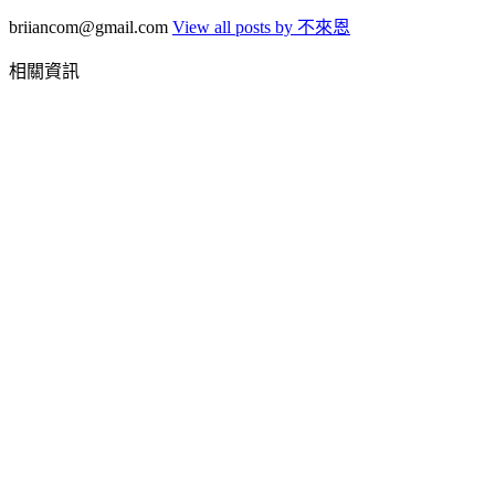
briiancom@gmail.com
View all posts by 不來恩
相關資訊