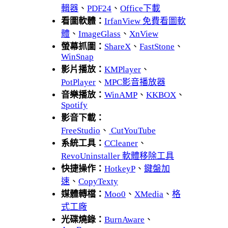
輯器
、
PDF24
、
Office下載
看圖軟體：
IrfanView 免費看圖軟
體
、
ImageGlass
、
XnView
螢幕抓圖：
ShareX
、
FastStone
、
WinSnap
影片播放：
KMPlayer
、
PotPlayer
、
MPC影音播放器
音樂播放：
WinAMP
、
KKBOX
、
Spotify
影音下載：
FreeStudio
、
CutYouTube
系統工具：
CCleaner
、
RevoUninstaller 軟體移除工具
快捷操作：
HotkeyP
、
鍵盤加
速
、
CopyTexty
媒體轉檔：
Moo0
、
XMedia
、
格
式工廠
光碟燒錄：
BurnAware
、