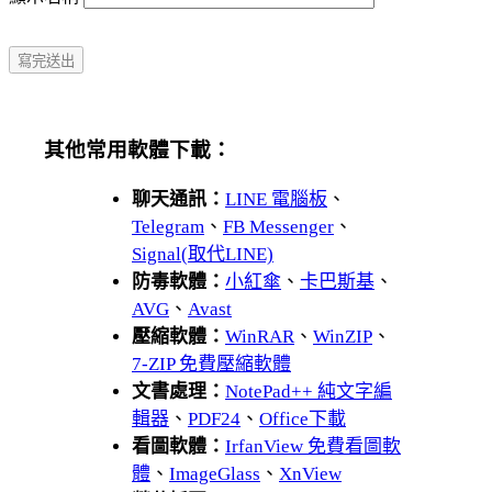
其他常用軟體下載：
聊天通訊：
LINE 電腦板
、
Telegram
、
FB Messenger
、
Signal(取代LINE)
防毒軟體：
小紅傘
、
卡巴斯基
、
AVG
、
Avast
壓縮軟體：
WinRAR
、
WinZIP
、
7-ZIP 免費壓縮軟體
文書處理：
NotePad++ 純文字編
輯器
、
PDF24
、
Office下載
看圖軟體：
IrfanView 免費看圖軟
體
、
ImageGlass
、
XnView