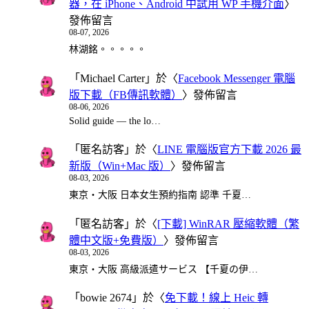
器，在 iPhone、Android 中試用 WP 手機介面
〉
發佈留言
08-07, 2026
林湖銘。。。。。
「
Michael Carter
」於〈
Facebook Messenger 電腦
版下載（FB傳訊軟體）
〉發佈留言
08-06, 2026
Solid guide — the lo…
「
匿名訪客
」於〈
LINE 電腦版官方下載 2026 最
新版（Win+Mac 版）
〉發佈留言
08-03, 2026
東京・大阪 日本女生預約指南 認準 千夏…
「
匿名訪客
」於〈
[下載] WinRAR 壓縮軟體（繁
體中文版+免費版）
〉發佈留言
08-03, 2026
東京・大阪 高級派遣サービス 【千夏の伊…
「
bowie 2674
」於〈
免下載！線上 Heic 轉