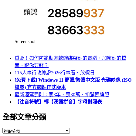
Screenshot
重要！如何防範勒索軟體綁架你的電腦、加密你的檔
案、跟你要錢？
115人事行政總處2026行事曆、放假日
[免費下載] Windows 11 簡體/繁體中文版 光碟映像 (ISO
檔案) 官方網站正式版本
最新酒駕罰則：關3年、罰30萬、扣駕照牌照
【注音符號】轉【漢語拼音】字母對照表
全部文章分類
全