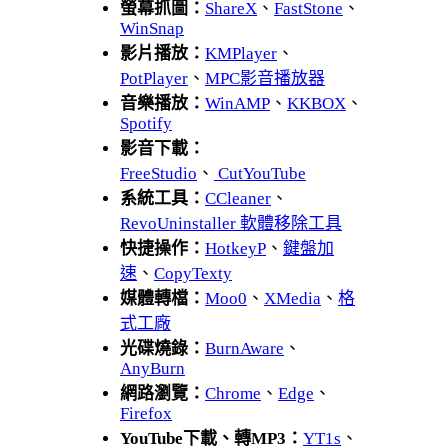
螢幕抓圖：
ShareX
、
FastStone
、
WinSnap
影片播放：
KMPlayer
、
PotPlayer
、
MPC影音播放器
音樂播放：
WinAMP
、
KKBOX
、
Spotify
影音下載：
FreeStudio
、
CutYouTube
系統工具：
CCleaner
、
RevoUninstaller 軟體移除工具
快捷操作：
HotkeyP
、
鍵盤加
速
、
CopyTexty
媒體轉檔：
Moo0
、
XMedia
、
格
式工廠
光碟燒錄：
BurnAware
、
AnyBurn
網路瀏覽：
Chrome
、
Edge
、
Firefox
YouTube下載、轉MP3：
YT1s
、