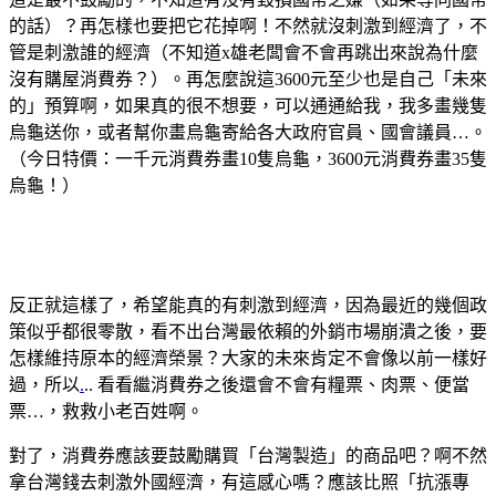
的話）？再怎樣也要把它花掉啊！不然就沒刺激到經濟了，不
管是刺激誰的經濟（不知道x雄老闆會不會再跳出來說為什麼
沒有購屋消費券？）。再怎麼說這3600元至少也是自己「未來
的」預算啊，如果真的很不想要，可以通通給我，我多畫幾隻
烏龜送你，或者幫你畫烏龜寄給各大政府官員、國會議員…。
（今日特價：一千元消費券畫10隻烏龜，3600元消費券畫35隻
烏龜！）
反正就這樣了，希望能真的有刺激到經濟，因為最近的幾個政
策似乎都很零散，看不出台灣最依賴的外銷市場崩潰之後，要
怎樣維持原本的經濟榮景？大家的未來肯定不會像以前一樣好
過，所以
.
.. 看看繼消費券之後還會不會有糧票、肉票、便當
票…，救救小老百姓啊。
對了，消費券應該要鼓勵購買「台灣製造」的商品吧？啊不然
拿台灣錢去刺激外國經濟，有這感心嗎？應該比照「抗漲專