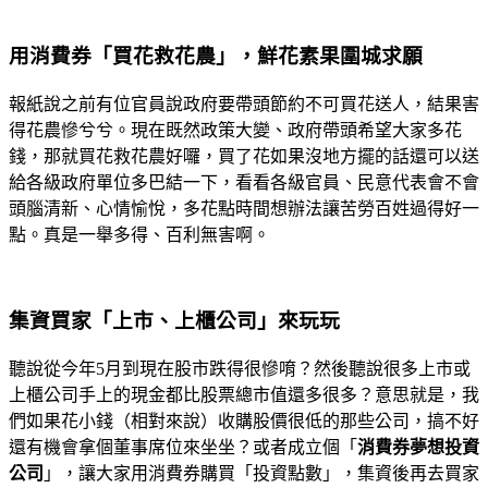
用消費券「買花救花農」，鮮花素果圍城求願
報紙說之前有位官員說政府要帶頭節約不可買花送人，結果害
得花農慘兮兮。現在既然政策大變、政府帶頭希望大家多花
錢，那就買花救花農好囉，買了花如果沒地方擺的話還可以送
給各級政府單位多巴結一下，看看各級官員、民意代表會不會
頭腦清新、心情愉悅，多花點時間想辦法讓苦勞百姓過得好一
點。真是一舉多得、百利無害啊。
集資買家「上市、上櫃公司」來玩玩
聽說從今年5月到現在股市跌得很慘唷？然後聽說很多上市或
上櫃公司手上的現金都比股票總市值還多很多？意思就是，我
們如果花小錢（相對來說）收購股價很低的那些公司，搞不好
還有機會拿個董事席位來坐坐？或者成立個「
消費券夢想投資
公司
」，讓大家用消費券購買「投資點數」，集資後再去買家