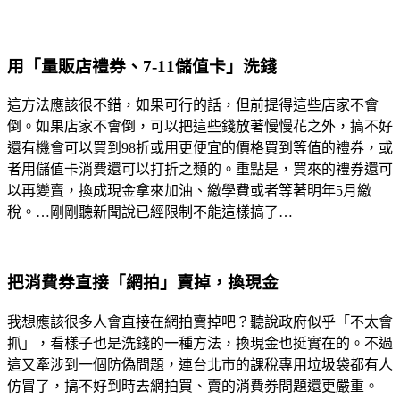
用「量販店禮券、7-11儲值卡」洗錢
這方法應該很不錯，如果可行的話，但前提得這些店家不會
倒。如果店家不會倒，可以把這些錢放著慢慢花之外，搞不好
還有機會可以買到98折或用更便宜的價格買到等值的禮券，或
者用儲值卡消費還可以打折之類的。重點是，買來的禮券還可
以再變賣，換成現金拿來加油、繳學費或者等著明年5月繳
稅。…剛剛聽新聞說已經限制不能這樣搞了…
把消費券直接「網拍」賣掉，換現金
我想應該很多人會直接在網拍賣掉吧？聽說政府似乎「不太會
抓」，看樣子也是洗錢的一種方法，換現金也挺實在的。不過
這又牽涉到一個防偽問題，連台北市的課稅專用垃圾袋都有人
仿冒了，搞不好到時去網拍買、賣的消費券問題還更嚴重。