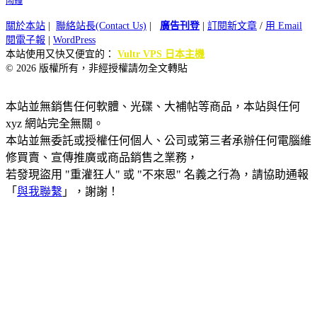
鬧鐘
關於本站
|
聯絡站長(Contact Us)
|
廣告刊登
|
訂閱新文章
/
用 Email
閱電子報
|
WordPress
本站使用又快又便宜的：
Vultr VPS 日本主機
© 2026 版權所有，非經授權請勿全文轉貼
本站並無銷售任何軟體、光碟、大補帖等商品，本站與任何
xyz 網站完全無關。
本站並無委託或授權任何個人、公司或第三者承辦任何電腦維
修買賣、宣傳推廣或商品銷售之業務，
若發現盜用 "重灌狂人" 或 "不來恩" 名義之行為，請協助通報
「
與我聯繫
」，謝謝！