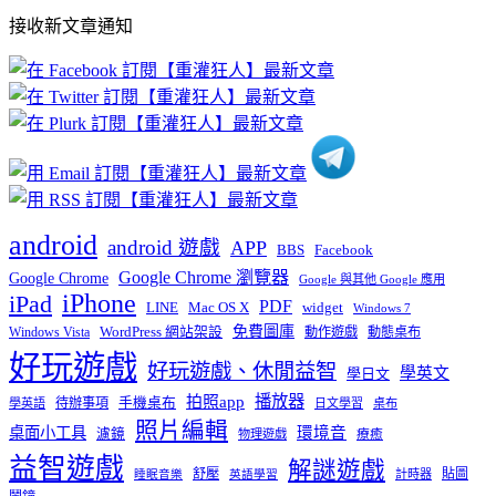
部
接收新文章通知
文
章
分
類
android
android 遊戲
APP
BBS
Facebook
Google Chrome 瀏覽器
Google Chrome
Google 與其他 Google 應用
iPhone
iPad
PDF
widget
LINE
Mac OS X
Windows 7
免費圖庫
Windows Vista
WordPress 網站架設
動作遊戲
動態桌布
好玩遊戲
好玩遊戲、休閒益智
學英文
學日文
播放器
拍照app
待辦事項
手機桌布
學英語
日文學習
桌布
照片編輯
桌面小工具
環境音
濾鏡
療癒
物理遊戲
益智遊戲
解謎遊戲
舒壓
貼圖
計時器
睡眠音樂
英語學習