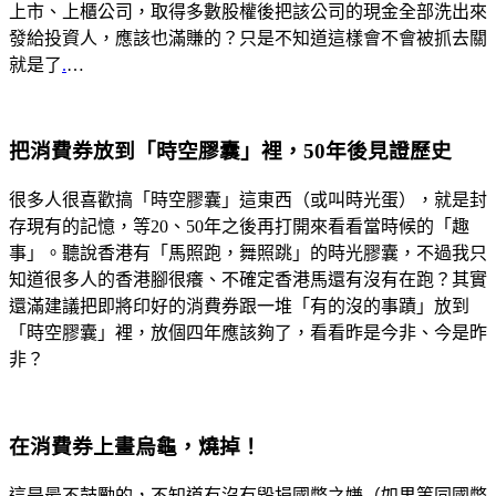
上市、上櫃公司，取得多數股權後把該公司的現金全部洗出來
發給投資人，應該也滿賺的？只是不知道這樣會不會被抓去關
就是了
.
…
把消費券放到「時空膠囊」裡，50年後見證歷史
很多人很喜歡搞「時空膠囊」這東西（或叫時光蛋），就是封
存現有的記憶，等20、50年之後再打開來看看當時候的「趣
事」。聽說香港有「馬照跑，舞照跳」的時光膠囊，不過我只
知道很多人的香港腳很癢、不確定香港馬還有沒有在跑？其實
還滿建議把即將印好的消費券跟一堆「有的沒的事蹟」放到
「時空膠囊」裡，放個四年應該夠了，看看昨是今非、今是昨
非？
在消費券上畫烏龜，燒掉！
這是最不鼓勵的，不知道有沒有毀損國幣之嫌（如果等同國幣