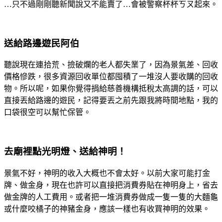
…只不過剛剛聽新聞說又不能賣了…會被警察杯杯ㄎㄡ起來。
送給路邊遊民阿伯
聽說現在連拾荒、撿破爛的老人都失業了，因為景氣差、回收
價格慘跌，很多資源回收單位都囤積了一堆沒人要收購的回收
物。所以呢，如果你覺得捐給慈善機構抵稅太高調的話，可以
直接丟給路邊的遊民，記得要丟之前先跟我將時間地點，我的
口袋很空可以幫忙保管。
去廟裡點光明燈、送給神明！
景氣不好，神明的收入大概也不會太好。以前大家可能打金
牌、做金身，現在也許可以直接把消費券貼在神明身上，省去
做金牌的人工費用。或者把一堆消費券做成一隻一隻的大麵龜
或什麼咬橘子的神豬金身，應該一樣也有收買神明的效果。