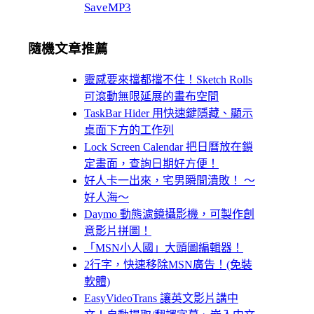
SaveMP3
隨機文章推薦
靈感要來擋都擋不住！Sketch Rolls
可滾動無限延展的畫布空間
TaskBar Hider 用快速鍵隱藏、顯示
桌面下方的工作列
Lock Screen Calendar 把日曆放在鎖
定畫面，查詢日期好方便！
好人卡一出來，宅男瞬間潰敗！ ～
好人海～
Daymo 動態濾鏡攝影機，可製作創
意影片拼圖！
「MSN小人國」大頭圖編輯器！
2行字，快速移除MSN廣告！(免裝
軟體)
EasyVideoTrans 讓英文影片講中