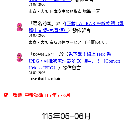
08-03, 2026
東京・大阪 日本女生預約指南 認準 千夏…
「
匿名訪客
」於〈
[下載] WinRAR 壓縮軟體（繁
體中文版+免費版）
〉發佈留言
08-03, 2026
東京・大阪 高級派遣サービス 【千夏の伊…
「
bowie 2674
」於〈
免下載！線上 Heic 轉
JPEG，可批次處理最多 50 張照片！（Convert
Heic to JPEG）
〉發佈留言
08-02, 2026
Love that I can batc…
[統一發票] 中獎號碼 115 年5、6月