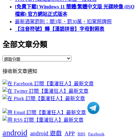
[免費下載] Windows 11 簡體/繁體中文版 光碟映像 (ISO
檔案) 官方網站正式版本
最新酒駕罰則：關3年、罰30萬、扣駕照牌照
【注音符號】轉【漢語拼音】字母對照表
全部文章分類
全
部
接收新文章通知
文
章
分
類
android
android 遊戲
APP
BBS
Facebook