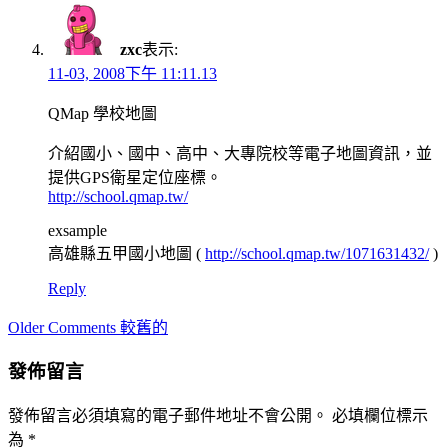
zxc
表示:
11-03, 2008下午 11:11.13
QMap 學校地圖
介紹國小、國中、高中、大專院校等電子地圖資訊，並
提供GPS衛星定位座標。
http://school.qmap.tw/
exsample
高雄縣五甲國小地圖 (
http://school.qmap.tw/1071631432/
)
Reply
Comment
Older Comments 較舊的
navigation
發佈留言
發佈留言必須填寫的電子郵件地址不會公開。
必填欄位標示
為
*