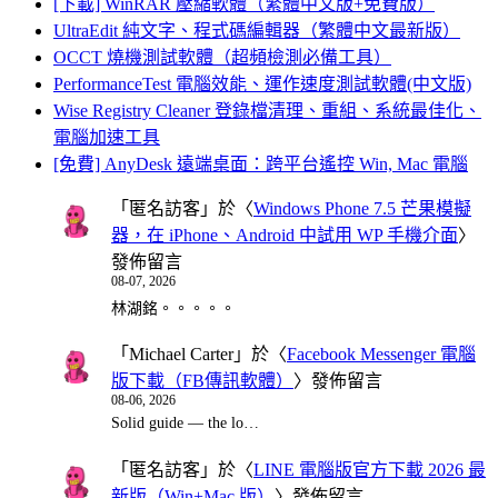
[下載] WinRAR 壓縮軟體（繁體中文版+免費版）
UltraEdit 純文字、程式碼編輯器（繁體中文最新版）
OCCT 燒機測試軟體（超頻檢測必備工具）
PerformanceTest 電腦效能、運作速度測試軟體(中文版)
Wise Registry Cleaner 登錄檔清理、重組、系統最佳化、
電腦加速工具
[免費] AnyDesk 遠端桌面：跨平台遙控 Win, Mac 電腦
「
匿名訪客
」於〈
Windows Phone 7.5 芒果模擬
器，在 iPhone、Android 中試用 WP 手機介面
〉
發佈留言
08-07, 2026
林湖銘。。。。。
「
Michael Carter
」於〈
Facebook Messenger 電腦
版下載（FB傳訊軟體）
〉發佈留言
08-06, 2026
Solid guide — the lo…
「
匿名訪客
」於〈
LINE 電腦版官方下載 2026 最
新版（Win+Mac 版）
〉發佈留言