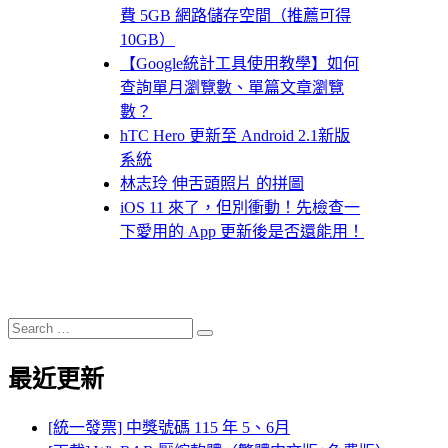
費 5GB 網路儲存空間（推薦可得
10GB）
【Google統計工具使用教學】如何
查詢單月瀏覽數、單篇文章瀏覽
數？
hTC Hero 更新至 Android 2.1新版
系統
林志玲 伸舌頭照片 的拼圖
iOS 11 來了，但別衝動！先檢查一
下愛用的 App 更新後是否還能用！
Search
Search
for:
最近更新
[統一發票] 中獎號碼 115 年 5、6月