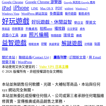
Google Chrome 瀏覽器
Google Chrome
Google 與其他 Google 應用
iPhone
iPad
PDF
widget
LINE
Mac OS X
Windows 7
免費圖庫
Windows Vista
WordPress 網站架設
動作遊戲
動態桌布
好玩遊戲
好玩遊戲、休閒益智
學英文
學日文
播放器
拍照app
待辦事項
手機桌布
學英語
日文學習
桌布
照片編輯
桌面小工具
環境音
濾鏡
療癒
物理遊戲
益智遊戲
解謎遊戲
舒壓
貼圖
計時器
睡眠音樂
英語學習
鬧鐘
關於本站
|
聯絡站長(Contact Us)
|
廣告刊登
|
訂閱新文章
/
用 Email
閱電子報
|
WordPress
本站使用又快又便宜的：
Vultr VPS 日本主機
© 2026 版權所有，非經授權請勿全文轉貼
本站並無銷售任何軟體、光碟、大補帖等商品，本站與任何
xyz 網站完全無關。
本站並無委託或授權任何個人、公司或第三者承辦任何電腦維
修買賣、宣傳推廣或商品銷售之業務，