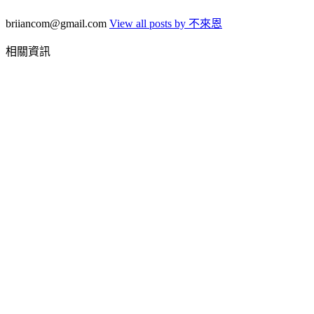
briiancom@gmail.com
View all posts by 不來恩
相關資訊