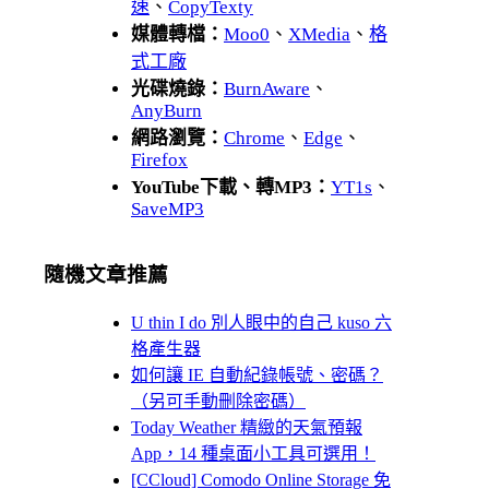
速
、
CopyTexty
媒體轉檔：
Moo0
、
XMedia
、
格
式工廠
光碟燒錄：
BurnAware
、
AnyBurn
網路瀏覽：
Chrome
、
Edge
、
Firefox
YouTube下載、轉MP3：
YT1s
、
SaveMP3
隨機文章推薦
U thin I do 別人眼中的自己 kuso 六
格產生器
如何讓 IE 自動紀錄帳號、密碼？
（另可手動刪除密碼）
Today Weather 精緻的天氣預報
App，14 種桌面小工具可選用！
[CCloud] Comodo Online Storage 免