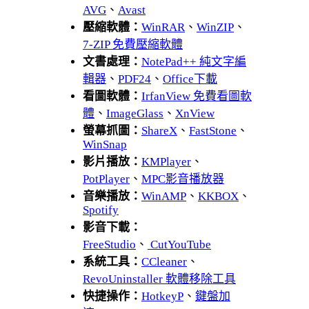
AVG
、
Avast
壓縮軟體：
WinRAR
、
WinZIP
、
7-ZIP 免費壓縮軟體
文書處理：
NotePad++ 純文字編
輯器
、
PDF24
、
Office下載
看圖軟體：
IrfanView 免費看圖軟
體
、
ImageGlass
、
XnView
螢幕抓圖：
ShareX
、
FastStone
、
WinSnap
影片播放：
KMPlayer
、
PotPlayer
、
MPC影音播放器
音樂播放：
WinAMP
、
KKBOX
、
Spotify
影音下載：
FreeStudio
、
CutYouTube
系統工具：
CCleaner
、
RevoUninstaller 軟體移除工具
快捷操作：
HotkeyP
、
鍵盤加