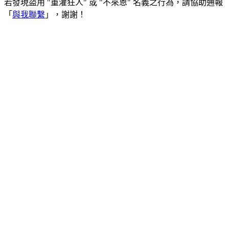
若發現盜用 "重灌狂人" 或 "不來恩" 名義之行為，請協助通報
「
與我聯繫
」，謝謝！