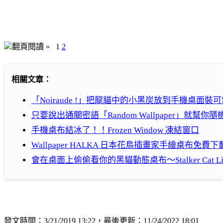
翻頁閱讀 »
1
2
相關文章：
「Noiraude !」把龍貓中的小黑炭放到手機桌面裝
只要說出通關密語「Random Wallpaper」就幫
手機桌布結冰了！！Frozen Window 凍結窗口
Wallpaper HALKA 日本花鳥插畫家手繪桌布免費下
會在桌面上偷偷看你的黑貓動態桌布～Stalker Cat Live 
發文時間：3/21/2019 13:22，最後更新：11/24/2022 18:01