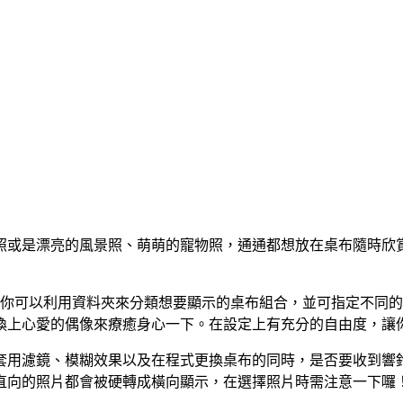
或是漂亮的風景照、萌萌的寵物照，通通都想放在桌布隨時欣賞
，你可以利用資料夾來分類想要顯示的桌布組合，並可指定不同
換上心愛的偶像來療癒身心一下。在設定上有充分的自由度，讓
套用濾鏡、模糊效果以及在程式更換桌布的同時，是否要收到響
直向的照片都會被硬轉成橫向顯示，在選擇照片時需注意一下囉