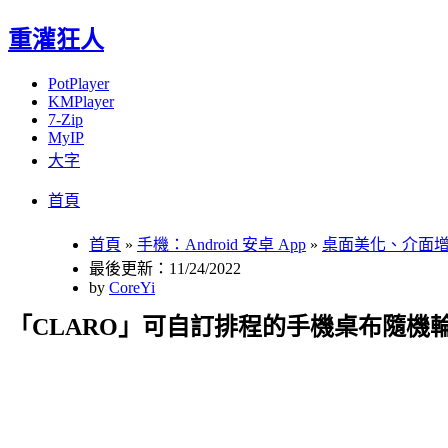
重灌狂人
PotPlayer
KMPlayer
7-Zip
MyIP
大字
Menu
Skip
首頁
to
content
首頁
»
手機：Android 安卓 App
»
桌面美化、介面
最後更新：11/24/2022
by
CoreYi
「CLARO」可自訂排程的手機桌布隨機