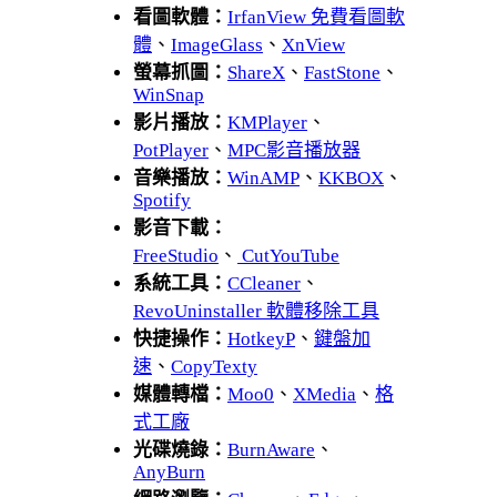
看圖軟體：
IrfanView 免費看圖軟
體
、
ImageGlass
、
XnView
螢幕抓圖：
ShareX
、
FastStone
、
WinSnap
影片播放：
KMPlayer
、
PotPlayer
、
MPC影音播放器
音樂播放：
WinAMP
、
KKBOX
、
Spotify
影音下載：
FreeStudio
、
CutYouTube
系統工具：
CCleaner
、
RevoUninstaller 軟體移除工具
快捷操作：
HotkeyP
、
鍵盤加
速
、
CopyTexty
媒體轉檔：
Moo0
、
XMedia
、
格
式工廠
光碟燒錄：
BurnAware
、
AnyBurn