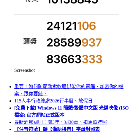
Screenshot
重要！如何防範勒索軟體綁架你的電腦、加密你的檔
案、跟你要錢？
115人事行政總處2026行事曆、放假日
[免費下載] Windows 11 簡體/繁體中文版 光碟映像 (ISO
檔案) 官方網站正式版本
最新酒駕罰則：關3年、罰30萬、扣駕照牌照
【注音符號】轉【漢語拼音】字母對照表