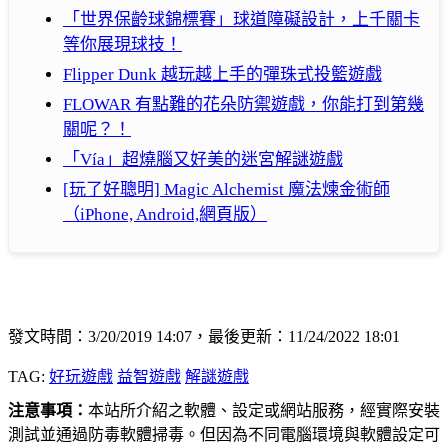
「世界保齡球錦標賽」球道障礙設計，上千關卡
等你展現球技！
Flipper Dunk 越玩越上手的彈珠式投籃遊戲
FLOWAR 有點難的花朵防禦遊戲，你能打到第幾
關呢？！
「Vía」超燒腦又好美的迷宮解謎遊戲
[玩了好聰明] Magic Alchemist 魔法煉金術師
（iPhone, Android,網頁版）
發文時間：3/20/2019 14:07，最後更新：11/24/2022 18:01
TAG:
好玩遊戲
益智遊戲
解謎遊戲
注意事項：
本站所介紹之軟體、設定或網站服務，經實際安裝
測試並通過防毒軟體掃毒。但因為不同電腦環境與軟體設定可