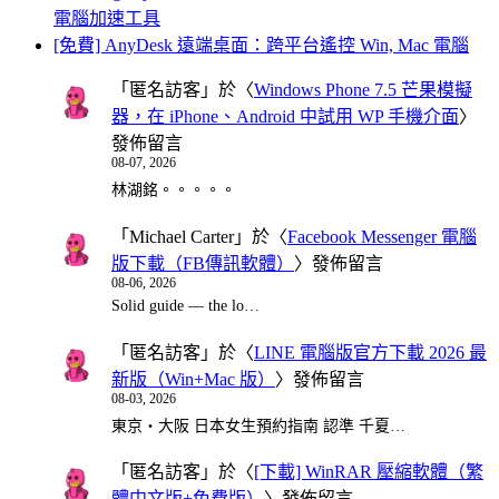
電腦加速工具
[免費] AnyDesk 遠端桌面：跨平台遙控 Win, Mac 電腦
「
匿名訪客
」於〈
Windows Phone 7.5 芒果模擬
器，在 iPhone、Android 中試用 WP 手機介面
〉
發佈留言
08-07, 2026
林湖銘。。。。。
「
Michael Carter
」於〈
Facebook Messenger 電腦
版下載（FB傳訊軟體）
〉發佈留言
08-06, 2026
Solid guide — the lo…
「
匿名訪客
」於〈
LINE 電腦版官方下載 2026 最
新版（Win+Mac 版）
〉發佈留言
08-03, 2026
東京・大阪 日本女生預約指南 認準 千夏…
「
匿名訪客
」於〈
[下載] WinRAR 壓縮軟體（繁
體中文版+免費版）
〉發佈留言