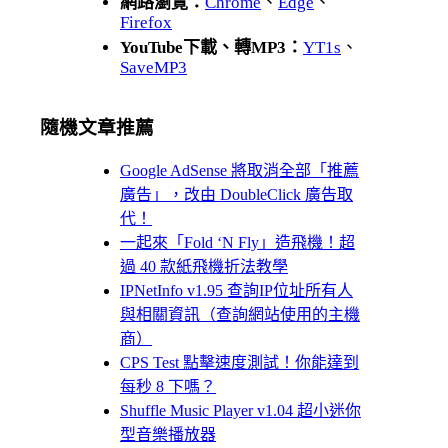
網路瀏覽：
Chrome
、
Edge
、
Firefox
YouTube下載、轉MP3：
YT1s
、
SaveMP3
隨機文章推薦
Google AdSense 將取消全部「推薦
廣告」，改由 DoubleClick 廣告取
代！
一起來「Fold ‘N Fly」造飛機！超
過 40 款紙飛機折法教學
IPNetInfo v1.95 查詢IP位址所有人
與相關資訊（查詢網站使用的主機
商）
CPS Test 點擊速度測試！你能達到
每秒 8 下嗎？
Shuffle Music Player v1.04 超小迷你
型音樂播放器