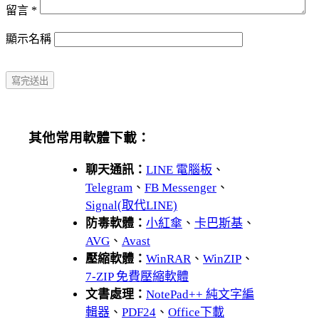
留言
*
顯示名稱
其他常用軟體下載：
聊天通訊：
LINE 電腦板
、
Telegram
、
FB Messenger
、
Signal(取代LINE)
防毒軟體：
小紅傘
、
卡巴斯基
、
AVG
、
Avast
壓縮軟體：
WinRAR
、
WinZIP
、
7-ZIP 免費壓縮軟體
文書處理：
NotePad++ 純文字編
輯器
、
PDF24
、
Office下載