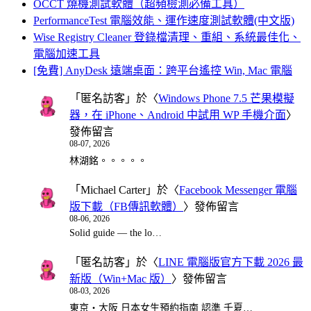
OCCT 燒機測試軟體（超頻檢測必備工具）
PerformanceTest 電腦效能、運作速度測試軟體(中文版)
Wise Registry Cleaner 登錄檔清理、重組、系統最佳化、
電腦加速工具
[免費] AnyDesk 遠端桌面：跨平台遙控 Win, Mac 電腦
「
匿名訪客
」於〈
Windows Phone 7.5 芒果模擬
器，在 iPhone、Android 中試用 WP 手機介面
〉
發佈留言
08-07, 2026
林湖銘。。。。。
「
Michael Carter
」於〈
Facebook Messenger 電腦
版下載（FB傳訊軟體）
〉發佈留言
08-06, 2026
Solid guide — the lo…
「
匿名訪客
」於〈
LINE 電腦版官方下載 2026 最
新版（Win+Mac 版）
〉發佈留言
08-03, 2026
東京・大阪 日本女生預約指南 認準 千夏…