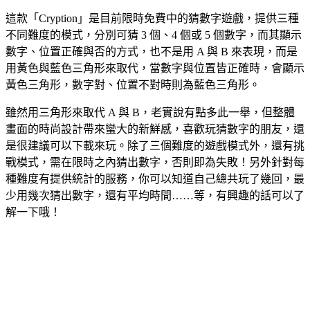
這款「Cryption」是目前限時免費中的猜數字遊戲，提供三種
不同難度的模式，分別可猜 3 個、4 個或 5 個數字，而其顯示
數字、位置正確與否的方式，也不是用 A 與 B 來表現，而是
用黃色與藍色三角形來取代，當數字與位置皆正確時，會顯示
黃色三角形，數字對、位置不對時則為藍色三角形。
雖然用三角形來取代 A 與 B，老實說有點多此一舉，但整體
畫面的時尚設計帶來蠻大的新鮮感，喜歡玩猜數字的朋友，還
是很建議可以下載來玩。除了三個難度的遊戲模式外，還有挑
戰模式，需在限時之內猜出數字，否則即為失敗！另外針對每
種難度有提供統計的服務，你可以知道自己總共玩了幾回，最
少用幾次猜出數字，還有平均時間……等，有興趣的話可以了
解一下哦！