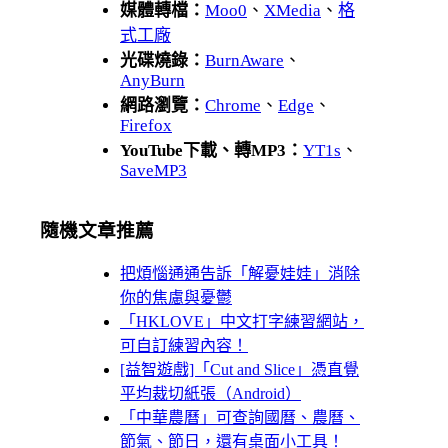
媒體轉檔：
Moo0
、
XMedia
、
格
式工廠
光碟燒錄：
BurnAware
、
AnyBurn
網路瀏覽：
Chrome
、
Edge
、
Firefox
YouTube下載、轉MP3：
YT1s
、
SaveMP3
隨機文章推薦
把煩惱通通告訴「解憂娃娃」消除
你的焦慮與憂鬱
「HKLOVE」中文打字練習網站，
可自訂練習內容！
[益智遊戲]「Cut and Slice」憑直覺
平均裁切紙張（Android）
「中華農曆」可查詢國曆、農曆、
節氣、節日，還有桌面小工具！