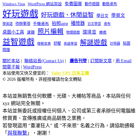
免費圖庫
Windows Vista
WordPress 網站架設
動作遊戲
動態桌布
好玩遊戲
好玩遊戲、休閒益智
學英文
學日文
播放器
拍照app
待辦事項
手機桌布
學英語
日文學習
桌布
照片編輯
桌面小工具
環境音
濾鏡
療癒
物理遊戲
益智遊戲
解謎遊戲
舒壓
貼圖
計時器
睡眠音樂
英語學習
鬧鐘
關於本站
|
聯絡站長(Contact Us)
|
廣告刊登
|
訂閱新文章
/
用 Email
閱電子報
|
WordPress
本站使用又快又便宜的：
Vultr VPS 日本主機
© 2026 版權所有，非經授權請勿全文轉貼
本站並無銷售任何軟體、光碟、大補帖等商品，本站與任何
xyz 網站完全無關。
本站並無委託或授權任何個人、公司或第三者承辦任何電腦維
修買賣、宣傳推廣或商品銷售之業務，
若發現盜用 "重灌狂人" 或 "不來恩" 名義之行為，請協助通報
「
與我聯繫
」，謝謝！