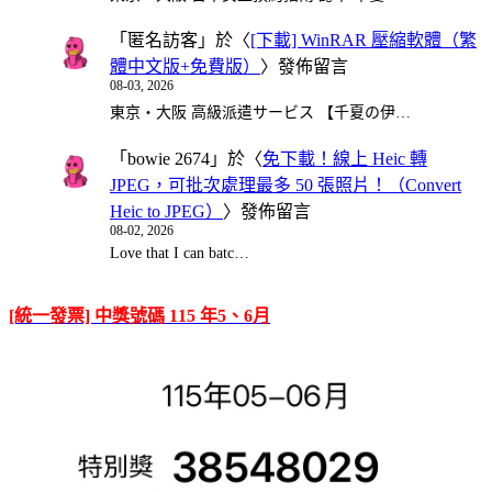
「
匿名訪客
」於〈
[下載] WinRAR 壓縮軟體（繁
體中文版+免費版）
〉發佈留言
08-03, 2026
東京・大阪 高級派遣サービス 【千夏の伊…
「
bowie 2674
」於〈
免下載！線上 Heic 轉
JPEG，可批次處理最多 50 張照片！（Convert
Heic to JPEG）
〉發佈留言
08-02, 2026
Love that I can batc…
[統一發票] 中獎號碼 115 年5、6月