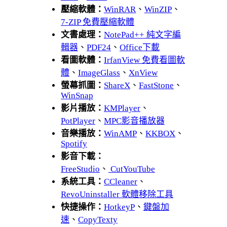
壓縮軟體：
WinRAR
、
WinZIP
、
7-ZIP 免費壓縮軟體
文書處理：
NotePad++ 純文字編
輯器
、
PDF24
、
Office下載
看圖軟體：
IrfanView 免費看圖軟
體
、
ImageGlass
、
XnView
螢幕抓圖：
ShareX
、
FastStone
、
WinSnap
影片播放：
KMPlayer
、
PotPlayer
、
MPC影音播放器
音樂播放：
WinAMP
、
KKBOX
、
Spotify
影音下載：
FreeStudio
、
CutYouTube
系統工具：
CCleaner
、
RevoUninstaller 軟體移除工具
快捷操作：
HotkeyP
、
鍵盤加
速
、
CopyTexty