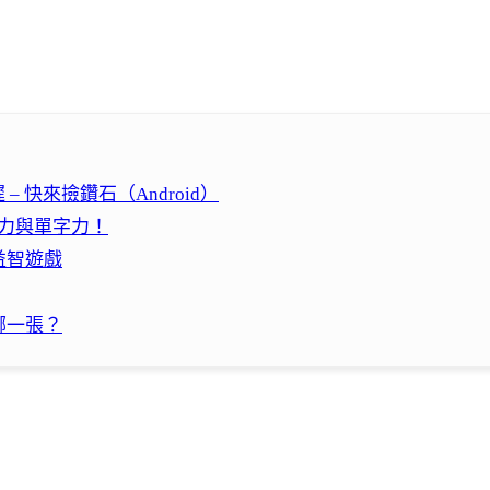
 快來撿鑽石（Android）
想力與單字力！
益智遊戲
胡哪一張？