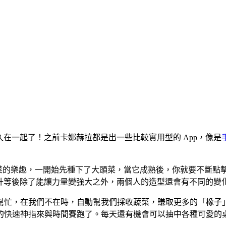
i 長久在一起了！之前卡娜赫拉都是出一些比較實用型的 App，像是
種植蔬菜的樂趣，一開始先種下了大頭菜，當它成熟後，你就要不斷
 升等哦！升等後除了能讓力量變強大之外，兩個人的造型還會有不同的
幫忙，在我們不在時，自動幫我們採收蔬菜，賺取更多的「橡子
的快速神指來與時間賽跑了。每天還有機會可以抽中各種可愛的