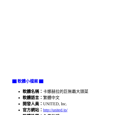
▇ 軟體小檔案 ▇
軟體名稱：
卡娜赫拉的巨無霸大頭菜
軟體語言：
繁體中文
開發人員：
UNITED, Inc.
官方網站：
http://united.jp/