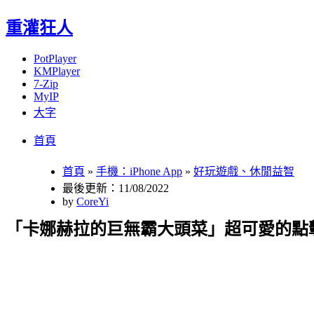
重灌狂人
PotPlayer
KMPlayer
7-Zip
MyIP
大字
Menu
Skip
首頁
to
content
首頁
»
手機：iPhone App
»
好玩遊戲、休閒益智
最後更新：11/08/2022
by
CoreYi
「卡娜赫拉的巨無霸大頭菜」超可愛的點