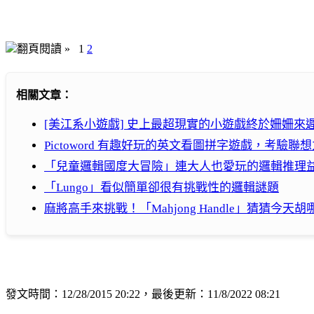
翻頁閱讀 »
1
2
相關文章：
[美江系小遊戲] 史上最超現實的小遊戲終於姍姍來遲 –
Pictoword 有趣好玩的英文看圖拼字遊戲，考驗聯
「兒童邏輯國度大冒險」連大人也愛玩的邏輯推理
「Lungo」看似簡單卻很有挑戰性的邏輯謎題
麻將高手來挑戰！「Mahjong Handle」猜猜今天
發文時間：12/28/2015 20:22，最後更新：11/8/2022 08:21