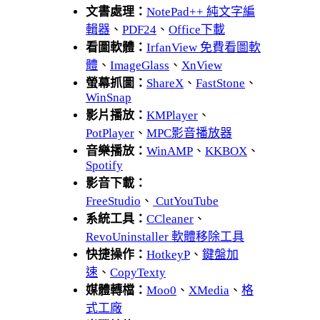
文書處理：
NotePad++ 純文字編
輯器
、
PDF24
、
Office下載
看圖軟體：
IrfanView 免費看圖軟
體
、
ImageGlass
、
XnView
螢幕抓圖：
ShareX
、
FastStone
、
WinSnap
影片播放：
KMPlayer
、
PotPlayer
、
MPC影音播放器
音樂播放：
WinAMP
、
KKBOX
、
Spotify
影音下載：
FreeStudio
、
CutYouTube
系統工具：
CCleaner
、
RevoUninstaller 軟體移除工具
快捷操作：
HotkeyP
、
鍵盤加
速
、
CopyTexty
媒體轉檔：
Moo0
、
XMedia
、
格
式工廠