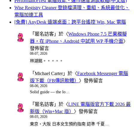
PerformanceTest 電腦效能、運作速度測試軟體(中文版)
Wise Registry Cleaner 登錄檔清理、重組、系統最佳化、
電腦加速工具
[免費] AnyDesk 遠端桌面：跨平台遙控 Win, Mac 電腦
「
匿名訪客
」於〈
Windows Phone 7.5 芒果模擬
器，在 iPhone、Android 中試用 WP 手機介面
〉
發佈留言
08-07, 2026
林湖銘。。。。。
「
Michael Carter
」於〈
Facebook Messenger 電腦
版下載（FB傳訊軟體）
〉發佈留言
08-06, 2026
Solid guide — the lo…
「
匿名訪客
」於〈
LINE 電腦版官方下載 2026 最
新版（Win+Mac 版）
〉發佈留言
08-03, 2026
東京・大阪 日本女生預約指南 認準 千夏…