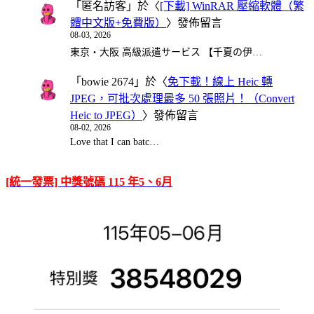
「
匿名訪客
」於〈
[下載] WinRAR 壓縮軟體（繁
體中文版+免費版）
〉發佈留言
08-03, 2026
東京・大阪 高級派遣サービス 【千夏の伊…
「
bowie 2674
」於〈
免下載！線上 Heic 轉
JPEG，可批次處理最多 50 張照片！（Convert
Heic to JPEG）
〉發佈留言
08-02, 2026
Love that I can batc…
[統一發票] 中獎號碼 115 年5、6月