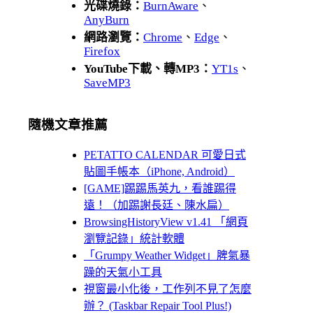
光碟燒錄：
BurnAware
、
AnyBurn
網路瀏覽：
Chrome
、
Edge
、
Firefox
YouTube下載、轉MP3：
YT1s
、
SaveMP3
隨機文章推薦
PETATTO CALENDAR 可愛日式
貼圖手帳本（iPhone, Android）
[GAME]踢踢馬英九，看誰踢得
遠！（加踢謝長廷、陳水扁）
BrowsingHistoryView v1.41 「網頁
瀏覽記錄」統計軟體
「Grumpy Weather Widget」脾氣暴
躁的天氣小工具
視窗最小化後，工作列不見了怎麼
辦？ (Taskbar Repair Tool Plus!)