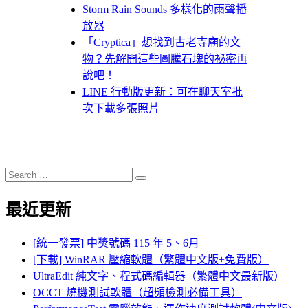
Storm Rain Sounds 多樣化的雨聲播
放器
「Cryptica」想找到古老寺廟的文
物？先解開這些圖騰石塊的祕密再
說吧！
LINE 行動版更新：可在聊天室批
次下載多張照片
Search
Search
for:
最近更新
[統一發票] 中獎號碼 115 年 5、6月
[下載] WinRAR 壓縮軟體（繁體中文版+免費版）
UltraEdit 純文字、程式碼編輯器（繁體中文最新版）
OCCT 燒機測試軟體（超頻檢測必備工具）