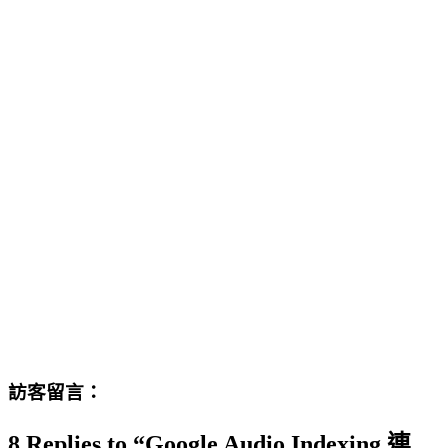
訪客留言：
8 Replies to “Google Audio Indexing 連