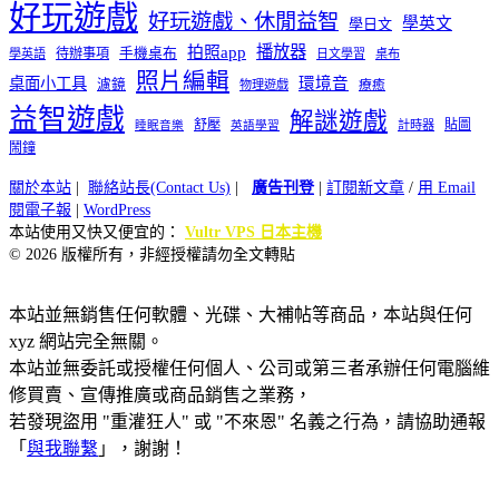
好玩遊戲
好玩遊戲、休閒益智
學英文
學日文
播放器
拍照app
待辦事項
手機桌布
學英語
日文學習
桌布
照片編輯
桌面小工具
環境音
濾鏡
療癒
物理遊戲
益智遊戲
解謎遊戲
舒壓
貼圖
計時器
睡眠音樂
英語學習
鬧鐘
關於本站
|
聯絡站長(Contact Us)
|
廣告刊登
|
訂閱新文章
/
用 Email
閱電子報
|
WordPress
本站使用又快又便宜的：
Vultr VPS 日本主機
© 2026 版權所有，非經授權請勿全文轉貼
本站並無銷售任何軟體、光碟、大補帖等商品，本站與任何
xyz 網站完全無關。
本站並無委託或授權任何個人、公司或第三者承辦任何電腦維
修買賣、宣傳推廣或商品銷售之業務，
若發現盜用 "重灌狂人" 或 "不來恩" 名義之行為，請協助通報
「
與我聯繫
」，謝謝！