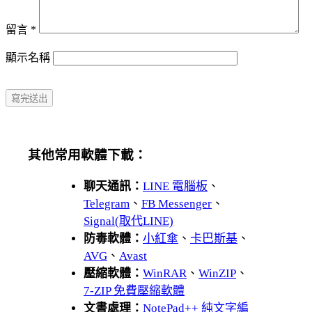
留言
*
顯示名稱
其他常用軟體下載：
聊天通訊：
LINE 電腦板
、
Telegram
、
FB Messenger
、
Signal(取代LINE)
防毒軟體：
小紅傘
、
卡巴斯基
、
AVG
、
Avast
壓縮軟體：
WinRAR
、
WinZIP
、
7-ZIP 免費壓縮軟體
文書處理：
NotePad++ 純文字編