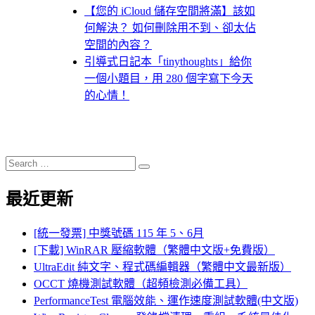
【您的 iCloud 儲存空間將滿】該如
何解決？ 如何刪除用不到、卻太佔
空間的內容？
引導式日記本「tinythoughts」給你
一個小題目，用 280 個字寫下今天
的心情！
Search
Search
for:
最近更新
[統一發票] 中獎號碼 115 年 5、6月
[下載] WinRAR 壓縮軟體（繁體中文版+免費版）
UltraEdit 純文字、程式碼編輯器（繁體中文最新版）
OCCT 燒機測試軟體（超頻檢測必備工具）
PerformanceTest 電腦效能、運作速度測試軟體(中文版)