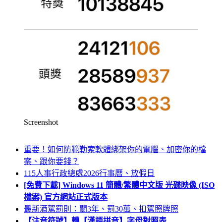
Screenshot
重要！如何防範勒索軟體綁架你的電腦、加密你的檔
案、跟你要錢？
115人事行政總處2026行事曆、放假日
[免費下載] Windows 11 簡體/繁體中文版 光碟映像 (ISO
檔案) 官方網站正式版本
最新酒駕罰則：關3年、罰30萬、扣駕照牌照
【注音符號】轉【漢語拼音】字母對照表