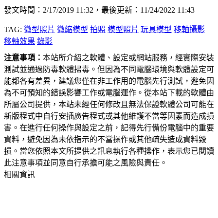
發文時間：2/17/2019 11:32，最後更新：11/24/2022 11:43
TAG:
微型照片
微縮模型
拍照
模型照片
玩具模型
移軸攝影
移軸效果
錄影
注意事項：
本站所介紹之軟體、設定或網站服務，經實際安裝
測試並通過防毒軟體掃毒。但因為不同電腦環境與軟體設定可
能都各有差異，建議您僅在非工作用的電腦先行測試，避免因
為不可預知的錯誤影響工作或電腦運作。從本站下載的軟體由
所屬公司提供，本站未經任何修改且無法保證軟體公司可能在
新版程式中自行安插廣告程式或其他維護不當等因素而造成損
害。在進行任何操作與設定之前，記得先行備份電腦中的重要
資料，避免因為未依指示的不當操作或其他疏失造成資料毀
損。當您依照本文所提供之訊息執行各種操作，表示您已閱讀
此注意事項並同意自行承擔可能之風險與責任。
相關資訊