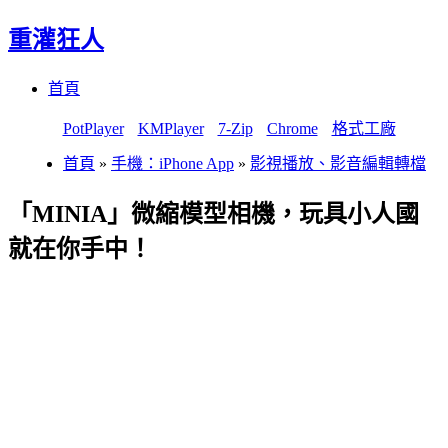
重灌狂人
Menu
Skip
首頁
to
content
PotPlayer
KMPlayer
7-Zip
Chrome
格式工廠
首頁
»
手機：iPhone App
»
影視播放、影音編輯轉檔
「MINIA」微縮模型相機，玩具小人國
就在你手中！