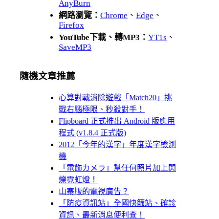
AnyBurn
網路瀏覽：
Chrome
、
Edge
、
Firefox
YouTube下載、轉MP3：
YT1s
、
SaveMP3
隨機文章推薦
心算對戰消除遊戲「Match20」挑
戰右腦極限、秒殺對手！
Flipboard 正式推出 Android 版應用
程式 (v1.8.4 正式版)
2012「今年的漢字」年度漢字檢測
機
「電飾カメラ」幫任何照片加上閃
爍霓虹燈！
山寨版的電視廣告？
「防疫資訊站」全國快篩站、確診
資訊、最新消息便利查！