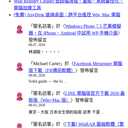
Wise Registry Cleaner 登錄檔清理、重組、系統最佳化、
電腦加速工具
[免費] AnyDesk 遠端桌面：跨平台遙控 Win, Mac 電腦
「
匿名訪客
」於〈
Windows Phone 7.5 芒果模擬
器，在 iPhone、Android 中試用 WP 手機介面
〉
發佈留言
08-07, 2026
林湖銘。。。。。
「
Michael Carter
」於〈
Facebook Messenger 電腦
版下載（FB傳訊軟體）
〉發佈留言
08-06, 2026
Solid guide — the lo…
「
匿名訪客
」於〈
LINE 電腦版官方下載 2026 最
新版（Win+Mac 版）
〉發佈留言
08-03, 2026
東京・大阪 日本女生預約指南 認準 千夏…
「
匿名訪客
」於〈
[下載] WinRAR 壓縮軟體（繁