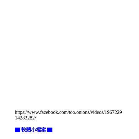
https://www.facebook.com/too.onions/videos/1967229
14283282/
▇ 軟體小檔案 ▇