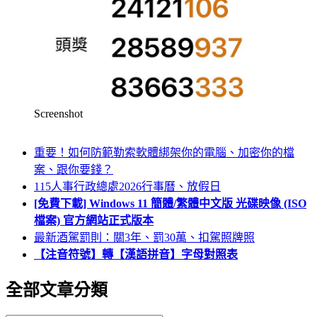
Screenshot
重要！如何防範勒索軟體綁架你的電腦、加密你的檔
案、跟你要錢？
115人事行政總處2026行事曆、放假日
[免費下載] Windows 11 簡體/繁體中文版 光碟映像 (ISO
檔案) 官方網站正式版本
最新酒駕罰則：關3年、罰30萬、扣駕照牌照
【注音符號】轉【漢語拼音】字母對照表
全部文章分類