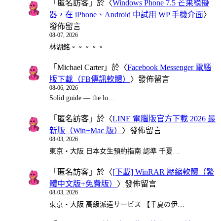
「
匿名訪客
」於〈
Windows Phone 7.5 芒果模擬
器，在 iPhone、Android 中試用 WP 手機介面
〉
發佈留言
08-07, 2026
林湖銘。。。。。
「
Michael Carter
」於〈
Facebook Messenger 電腦
版下載（FB傳訊軟體）
〉發佈留言
08-06, 2026
Solid guide — the lo…
「
匿名訪客
」於〈
LINE 電腦版官方下載 2026 最
新版（Win+Mac 版）
〉發佈留言
08-03, 2026
東京・大阪 日本女生預約指南 認準 千夏…
「
匿名訪客
」於〈
[下載] WinRAR 壓縮軟體（繁
體中文版+免費版）
〉發佈留言
08-03, 2026
東京・大阪 高級派遣サービス 【千夏の伊…