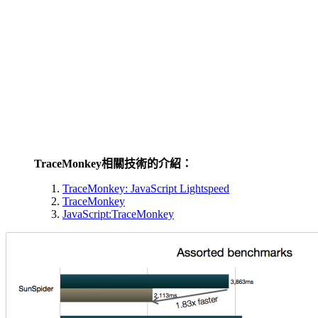
TraceMonkey相關技術的介紹：
TraceMonkey: JavaScript Lightspeed
TraceMonkey
JavaScript:TraceMonkey