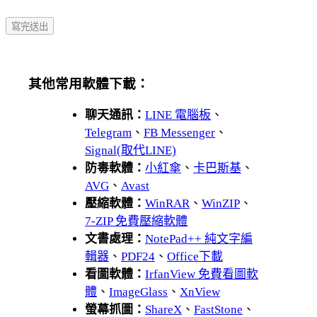
其他常用軟體下載：
聊天通訊：
LINE 電腦板
、
Telegram
、
FB Messenger
、
Signal(取代LINE)
防毒軟體：
小紅傘
、
卡巴斯基
、
AVG
、
Avast
壓縮軟體：
WinRAR
、
WinZIP
、
7-ZIP 免費壓縮軟體
文書處理：
NotePad++ 純文字編
輯器
、
PDF24
、
Office下載
看圖軟體：
IrfanView 免費看圖軟
體
、
ImageGlass
、
XnView
螢幕抓圖：
ShareX
、
FastStone
、