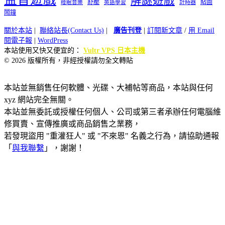
解謎遊戲
舒壓
貼圖
計時器
睡眠音樂
英語學習
鬧鐘
關於本站
|
聯絡站長(Contact Us)
|
廣告刊登
|
訂閱新文章
/
用 Email
閱電子報
|
WordPress
本站使用又快又便宜的：
Vultr VPS 日本主機
© 2026 版權所有，非經授權請勿全文轉貼
本站並無銷售任何軟體、光碟、大補帖等商品，本站與任何
xyz 網站完全無關。
本站並無委託或授權任何個人、公司或第三者承辦任何電腦維
修買賣、宣傳推廣或商品銷售之業務，
若發現盜用 "重灌狂人" 或 "不來恩" 名義之行為，請協助通報
「
與我聯繫
」，謝謝！