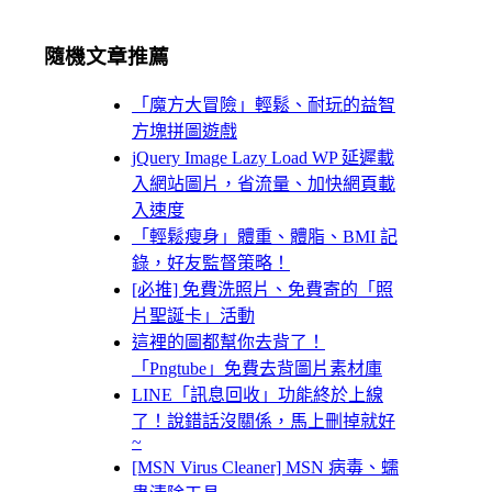
隨機文章推薦
「魔方大冒險」輕鬆、耐玩的益智
方塊拼圖遊戲
jQuery Image Lazy Load WP 延遲載
入網站圖片，省流量、加快網頁載
入速度
「輕鬆瘦身」體重、體脂、BMI 記
錄，好友監督策略！
[必推] 免費洗照片、免費寄的「照
片聖誕卡」活動
這裡的圖都幫你去背了！
「Pngtube」免費去背圖片素材庫
LINE「訊息回收」功能終於上線
了！說錯話沒關係，馬上刪掉就好
~
[MSN Virus Cleaner] MSN 病毒、蠕